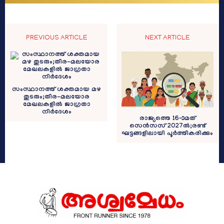
PREVIOUS ARTICLE
NEXT ARTICLE
സംസ്ഥാനത്ത് ശക്തമായ മഴ
തുടരും;തീര-മലയോര
മേഖലകളിൽ ജാഗ്രതാ
നിർദേശം
രാജ്യത്തെ 16-ാമത്
സെൻസസ് 2027ൽ;രണ്ട്
ഘട്ടങ്ങളിലായി പൂർത്തീകരിക്കും