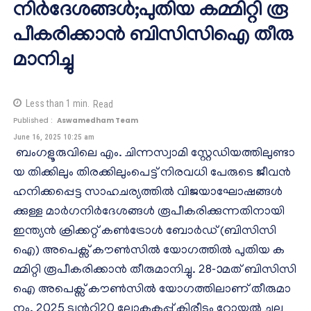
നി​​ർ​​ദേ​​ശ​​ങ്ങ​​ൾ;പു​​തി​​യ ക​​മ്മി​​റ്റി രൂ​​
പീ​​ക​​രി​​ക്കാ​​ൻ ബി​​സി​​സി​​ഐ തീ​​രു​​
മാ​​നി​​ച്ചു
Less than 1
min.
Read
Published :
Aswamedham Team
June 16, 2025 10:25 am
ബം​​ഗ​​ളൂ​​രു​​വി​​ലെ എം. ​​ചി​​ന്ന​​സ്വാ​​മി സ്റ്റേ​​ഡി​​യ​​ത്തി​​ലു​​ണ്ടാ​​
യ തി​​ക്കി​​ലും തി​​ര​​ക്കി​​ലുംപെ​​ട്ട് നി​​ര​​വ​​ധി പേ​​രു​​ടെ ജീ​​വ​​ൻ
ഹ​​നി​​ക്ക​​പ്പെ​​ട്ട സാ​​ഹ​​ച​​ര്യ​​ത്തി​​ൽ വി​​ജ​​യാ​​ഘോ​​ഷ​​ങ്ങ​​ൾ​​
ക്കു​​ള്ള മാ​​ർ​​ഗ​​നി​​ർ​​ദേ​​ശ​​ങ്ങ​​ൾ രൂ​​പീ​​ക​​രി​​ക്കു​​ന്ന​​തി​​നാ​​യി
ഇ​​ന്ത്യ​​ൻ ക്രി​​ക്ക​​റ്റ് ക​​ണ്‍​ട്രോ​​ൾ ബോ​​ർ​​ഡ് (ബി​​സി​​സി​​
ഐ) അ​​പെ​​ക്സ് കൗ​​ണ്‍​സി​​ൽ യോ​​ഗ​​ത്തി​​ൽ പു​​തി​​യ ക​​
മ്മി​​റ്റി രൂ​​പീ​​ക​​രി​​ക്കാ​​ൻ തീ​​രു​​മാ​​നി​​ച്ചു. 28-ാമ​​ത് ബി​​സി​​സി​​
ഐ അ​​പെ​​ക്സ് കൗ​​ണ്‍​സി​​ൽ യോ​​ഗ​​ത്തി​​ലാ​​ണ് തീ​​രു​​മാ​​
നം. 2025 ട്വ​​ന്‍റി20 ലോ​​ക​​ക​​പ്പ് കി​​രീ​​ടം റോ​​യ​​ൽ ച​​ല​​