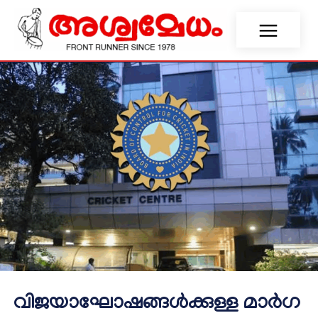
വി​​ജ​​യാ​​ഘോ​​ഷ​​ങ്ങ​​ൾ​​ക്കു​​ള്ള മാ​​ർ​​ഗ​​