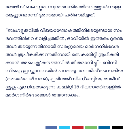
ഞ്ചേ​​ഴ്സ് ബം​​ഗ​​ളൂ​​രു സ്വ​​ന്ത​​മാ​​ക്കി​​യ​​തി​​നെ​​ത്തു​​ട​​ർ​​ന്നു​​ള്ള
ആ​​ഹ്ലാ​​ദ​​മാ​​ണ് ദു​​ര​​ന്ത​​മാ​​യി പ​​രി​​ണ​​മി​​ച്ച​​ത്.
“ബം​​ഗ​​ളൂ​​രു​​വി​​ൽ വി​​ജ​​യാ​​ഘോ​​ഷ​​ത്തി​​നി​​ടെ​​യു​​ണ്ടാ​​യ സം​​
ഭ​​വ​​ത്തി​​ന്‍റെ വെ​​ളി​​ച്ച​​ത്തി​​ൽ, ഭാ​​വി​​യി​​ൽ ഇ​​ത്ത​​രം ദു​​ര​​ന്ത​​
ങ്ങ​​ൾ ത​​ട​​യു​​ന്ന​​തി​​നാ​​യി സ​​മ​​ഗ്ര​​മാ​​യ മാ​​ർ​​ഗ​​നി​​ർ​​ദേ​​ശ​​
ങ്ങ​​ൾ രൂ​​പീ​​ക​​രി​​ക്കു​​ന്ന​​തി​​നാ​​യി ഒ​​രു ക​​മ്മി​​റ്റി രൂ​​പീ​​ക​​രി​​
ക്കാ​​ൻ അ​​പെ​​ക്സ് കൗ​​ണ്‍​സി​​ൽ തീ​​രു​​മാ​​നി​​ച്ചു”- ബി​​സി​​
സി​​ഐ പ്ര​​സ്താ​​വ​​ന​​യി​​ൽ പ​​റ​​ഞ്ഞു. ദേ​​വ​​ജി​​ത് സൈ​​കി​​യ
(ചെ​​യ​​ർ​​പേ​​ഴ്സ​​ണ്‍), പ്ര​​ഭ്തേ​​ജ് സിം​​ഗ് ഭാ​​ട്ടി​​യ, രാ​​ജീ​​വ്
ശു​​ക്ല എ​​ന്നി​​വ​​ര​​ട​​ങ്ങു​​ന്ന ക​​മ്മി​​റ്റി 15 ദി​​വ​​സ​​ത്തി​​നു​​ള്ളി​​ൽ
മാ​​ർ​​ഗ​​നി​​ർ​​ദേ​​ശ​​ങ്ങ​​ൾ ത​​യാ​​റാ​​ക്കും.