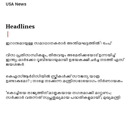
USA News
Headlines
ഇറാനുമായുള്ള സമാധാനകരാർ അന്തിമഘട്ടത്തിൽ‌’: ട്രംപ്
വിസ പ്രതിസന്ധികളും, തീരുവയും അമേരിക്കയോട് ഉന്നയിച്ച്
ഇന്ത്യ; മാർക്കോ റൂബിയോയുമായി ഉഭയകക്ഷി ചർച്ച നടത്തി എസ്
ജയശങ്കർ
കെഎസ്ആർടിസിയിൽ സ്ത്രീകൾക്ക് സൗജന്യ യാത്ര
ഉണ്ടാകുമോ? ; നാളെ നടക്കുന്ന മന്ത്രിസഭായോഗം നിർണായകം
‘കൊച്ചിയെ രാജ്യത്തിന് മാതൃകയായ നഗരമാക്കി മാറ്റണം;
സർക്കാർ വരുന്നത് സ്വപ്നതുല്യമായ പദ്ധതികളുമായി’; മുഖ്യമന്ത്രി