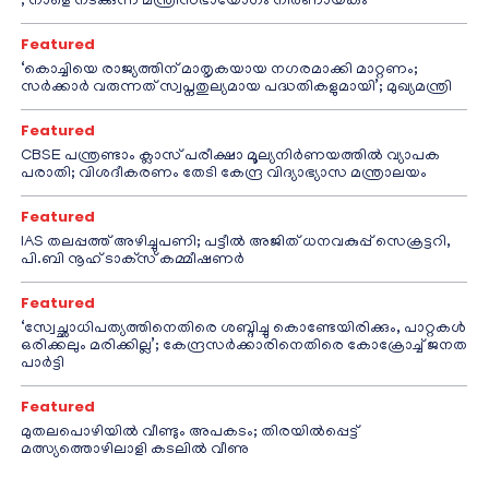
; നാളെ നടക്കുന്ന മന്ത്രിസഭായോഗം നിർണായകം
Featured
‘കൊച്ചിയെ രാജ്യത്തിന് മാതൃകയായ നഗരമാക്കി മാറ്റണം;
സർക്കാർ വരുന്നത് സ്വപ്നതുല്യമായ പദ്ധതികളുമായി’; മുഖ്യമന്ത്രി
Featured
CBSE പന്ത്രണ്ടാം ക്ലാസ് പരീക്ഷാ മൂല്യനിർണയത്തിൽ വ്യാപക
പരാതി; വിശദീകരണം തേടി കേന്ദ്ര വിദ്യാഭ്യാസ മന്ത്രാലയം
Featured
IAS തലപ്പത്ത് അഴിച്ചുപണി; പട്ടീല്‍ അജിത് ധനവകുപ്പ് സെക്രട്ടറി,
പി.ബി നൂഹ് ടാക്‌സ് കമ്മീഷണര്‍
Featured
‘സ്വേച്ഛാധിപത്യത്തിനെതിരെ ശബ്ദിച്ചു കൊണ്ടേയിരിക്കും, പാറ്റകൾ
ഒരിക്കലും മരിക്കില്ല’; കേന്ദ്രസർക്കാരിനെതിരെ കോക്രോച്ച് ജനത
പാർട്ടി
Featured
മുതലപൊഴിയിൽ വീണ്ടും അപകടം; തിരയിൽപ്പെട്ട്
മത്സ്യത്തൊഴിലാളി കടലിൽ വീണു