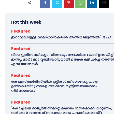
Hot this week
Featured
ഇറാനുമായുള്ള സമാധാനകരാർ അന്തിമഘട്ടത്തിൽ‌’: ട്രംപ്
Featured
വിസ പ്രതിസന്ധികളും, തീരുവയും അമേരിക്കയോട് ഉന്നയിച്ച്
ഇന്ത്യ; മാർക്കോ റൂബിയോയുമായി ഉഭയകക്ഷി ചർച്ച നടത്തി
എസ് ജയശങ്കർ
Featured
കെഎസ്ആർടിസിയിൽ സ്ത്രീകൾക്ക് സൗജന്യ യാത്ര
ഉണ്ടാകുമോ? ; നാളെ നടക്കുന്ന മന്ത്രിസഭായോഗം
നിർണായകം
Featured
‘കൊച്ചിയെ രാജ്യത്തിന് മാതൃകയായ നഗരമാക്കി മാറ്റണം;
സർക്കാർ വരുന്നത് സ്വപ്നതുല്യമായ പദ്ധതികളുമായി’;