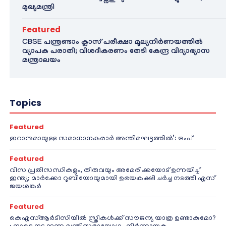
മുഖ്യമന്ത്രി
Featured
CBSE പന്ത്രണ്ടാം ക്ലാസ് പരീക്ഷാ മൂല്യനിർണയത്തിൽ
വ്യാപക പരാതി; വിശദീകരണം തേടി കേന്ദ്ര വിദ്യാഭ്യാസ
മന്ത്രാലയം
Topics
Featured
ഇറാനുമായുള്ള സമാധാനകരാർ അന്തിമഘട്ടത്തിൽ‌’: ട്രംപ്
Featured
വിസ പ്രതിസന്ധികളും, തീരുവയും അമേരിക്കയോട് ഉന്നയിച്ച്
ഇന്ത്യ; മാർക്കോ റൂബിയോയുമായി ഉഭയകക്ഷി ചർച്ച നടത്തി എസ്
ജയശങ്കർ
Featured
കെഎസ്ആർടിസിയിൽ സ്ത്രീകൾക്ക് സൗജന്യ യാത്ര ഉണ്ടാകുമോ?