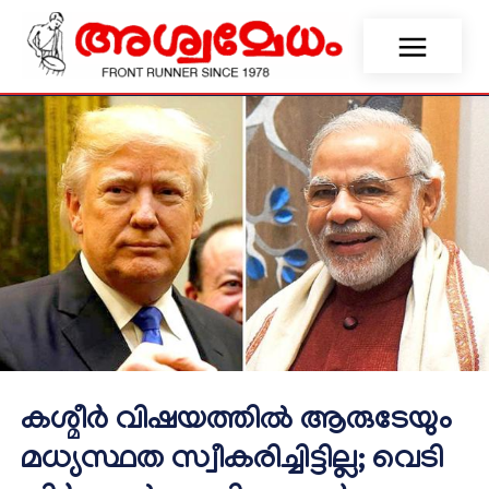
കശ്മീർ വിഷയത്തിൽ ആരുടേയും
മധ്യസ്ഥത സ്വീകരിച്ചിട്ടില്ല; വെടി