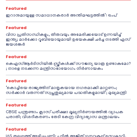
Featured
ഇറാനുമായുള്ള സമാധാനകരാർ അന്തിമഘട്ടത്തിൽ‌’: ട്രംപ്
Featured
വിസ പ്രതിസന്ധികളും, തീരുവയും അമേരിക്കയോട് ഉന്നയിച്ച്
ഇന്ത്യ; മാർക്കോ റൂബിയോയുമായി ഉഭയകക്ഷി ചർച്ച നടത്തി എസ്
ജയശങ്കർ
Featured
കെഎസ്ആർടിസിയിൽ സ്ത്രീകൾക്ക് സൗജന്യ യാത്ര ഉണ്ടാകുമോ?
; നാളെ നടക്കുന്ന മന്ത്രിസഭായോഗം നിർണായകം
Featured
‘കൊച്ചിയെ രാജ്യത്തിന് മാതൃകയായ നഗരമാക്കി മാറ്റണം;
സർക്കാർ വരുന്നത് സ്വപ്നതുല്യമായ പദ്ധതികളുമായി’; മുഖ്യമന്ത്രി
Featured
CBSE പന്ത്രണ്ടാം ക്ലാസ് പരീക്ഷാ മൂല്യനിർണയത്തിൽ വ്യാപക
പരാതി; വിശദീകരണം തേടി കേന്ദ്ര വിദ്യാഭ്യാസ മന്ത്രാലയം
Featured
IAS തലപ്പത്ത് അഴിച്ചുപണി; പട്ടീല്‍ അജിത് ധനവകുപ്പ് സെക്രട്ടറി,