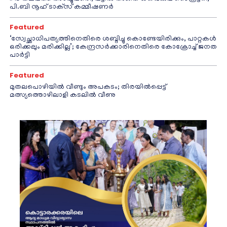
പി.ബി നൂഹ് ടാക്‌സ് കമ്മീഷണര്‍
Featured
‘സ്വേച്ഛാധിപത്യത്തിനെതിരെ ശബ്ദിച്ചു കൊണ്ടേയിരിക്കും, പാറ്റകൾ
ഒരിക്കലും മരിക്കില്ല’; കേന്ദ്രസർക്കാരിനെതിരെ കോക്രോച്ച് ജനത
പാർട്ടി
Featured
മുതലപൊഴിയിൽ വീണ്ടും അപകടം; തിരയിൽപ്പെട്ട്
മത്സ്യത്തൊഴിലാളി കടലിൽ വീണു