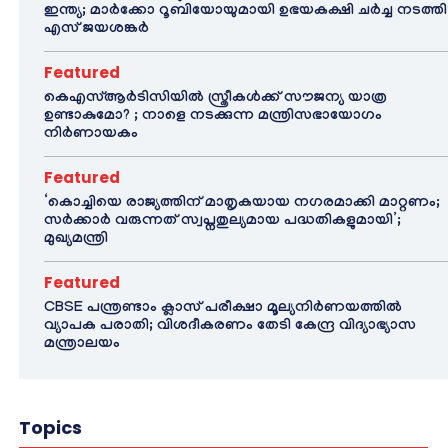
ഇന്ത്യ; മാർക്കോ റൂബിയോയുമായി ഉഭയകക്ഷി ചർച്ച നടത്തി
എസ് ജയശങ്കർ
Featured
കെഎസ്ആർടിസിയിൽ സ്ത്രീകൾക്ക് സൗജന്യ യാത്ര
ഉണ്ടാകുമോ? ; നാളെ നടക്കുന്ന മന്ത്രിസഭായോഗം
നിർണായകം
Featured
‘കൊച്ചിയെ രാജ്യത്തിന് മാതൃകയായ നഗരമാക്കി മാറ്റണം;
സർക്കാർ വരുന്നത് സ്വപ്നതുല്യമായ പദ്ധതികളുമായി’;
മുഖ്യമന്ത്രി
Featured
CBSE പന്ത്രണ്ടാം ക്ലാസ് പരീക്ഷാ മൂല്യനിർണയത്തിൽ
വ്യാപക പരാതി; വിശദീകരണം തേടി കേന്ദ്ര വിദ്യാഭ്യാസ
മന്ത്രാലയം
Topics