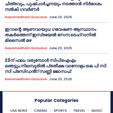
ചിത്രവും, പുഷ്പാർച്ചനയും നടത്താൻ നിർദേശം
നൽകി ഗവർണർ
Aswamedham Exclusive
June 20, 2025
ഇറാന്റെ ആണവായുധ ഗവേഷണ ആസ്ഥാനം
തകർത്തെന്ന് ഇസ്രയേൽ സേന;ടെഹ്റാനിൽ
മിസൈൽ മഴ
Aswamedham Exclusive
June 20, 2025
23ന് ഫലം വരുമ്പോൾ സിപിഐഎം
ഞെട്ടും;നിലമ്പൂരിൽ പ്രതീക്ഷ വാനോളം:കെ പി സി
സി പ്രസിഡൻ്റ് സണ്ണി ജോസഫ്
Aswamedham Exclusive
June 20, 2025
Popular Categories
USA NEWS
CINEMA
SPORTS
TRAVEL
MUSIC