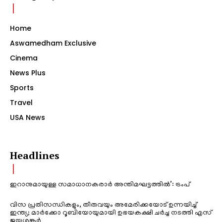
Home
Aswamedham Exclusive
Cinema
News Plus
Sports
Travel
USA News
Headlines
ഇറാനുമായുള്ള സമാധാനകരാർ അന്തിമഘട്ടത്തിൽ‌’: ട്രംപ്
വിസ പ്രതിസന്ധികളും, തീരുവയും അമേരിക്കയോട് ഉന്നയിച്ച്
ഇന്ത്യ; മാർക്കോ റൂബിയോയുമായി ഉഭയകക്ഷി ചർച്ച നടത്തി എസ്
ജയശങ്കർ