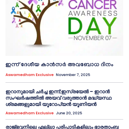
ഇന്ന് ദേശീയ കാൻസർ അവബോധ ദിനം
Aswamedham Exclusive
November 7, 2025
ഇറാനുമായി ചർച്ച ഇന്ന്;ഇസ്രയേൽ – ഇറാൻ
സംഘർഷത്തിൽ അയവ് വരുത്താൻ മദ്ധ്യസ്ഥ
ശ്രമങ്ങളുമായി യൂറോപ്യൻ യൂണിയൻ
Aswamedham Exclusive
June 20, 2025
രാജ്ഭവനിലെ എല്ലാ പരിപാടികളിലും ഭാരതാംബ