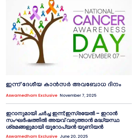
ഇന്ന് ദേശീയ കാൻസർ അവബോധ ദിനം
Aswamedham Exclusive
November 7, 2025
ഇറാനുമായി ചർച്ച ഇന്ന്;ഇസ്രയേൽ – ഇറാൻ
സംഘർഷത്തിൽ അയവ് വരുത്താൻ മദ്ധ്യസ്ഥ
ശ്രമങ്ങളുമായി യൂറോപ്യൻ യൂണിയൻ
Aswamedham Exclusive
June 20, 2025