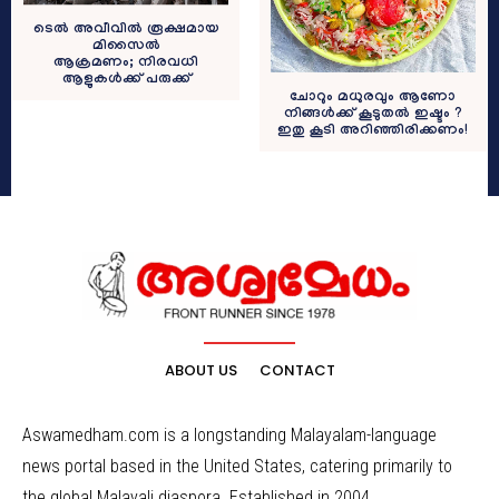
ടെൽ അവീവിൽ രൂക്ഷമായ
മിസൈൽ
ആക്രമണം; നിരവധി
ആളുകൾക്ക് പരുക്ക്
ചോറും മധുരവും ആണോ
നിങ്ങൾക്ക് കൂടുതൽ ഇഷ്ടം ?
ഇതു കൂടി അറിഞ്ഞിരിക്കണം!
ABOUT US
CONTACT
Aswamedham.com is a longstanding Malayalam-language
news portal based in the United States, catering primarily to
the global Malayali diaspora. Established in 2004