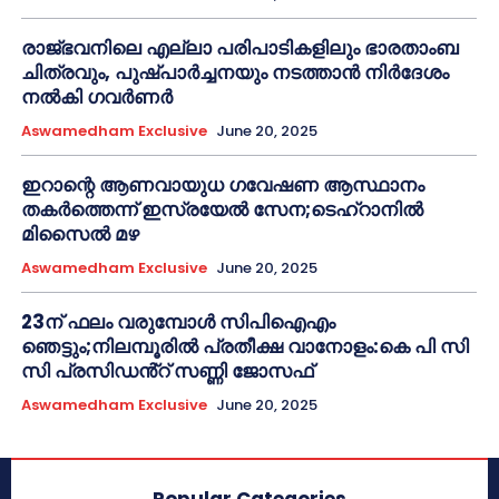
രാജ്ഭവനിലെ എല്ലാ പരിപാടികളിലും ഭാരതാംബ
ചിത്രവും, പുഷ്പാർച്ചനയും നടത്താൻ നിർദേശം
നൽകി ഗവർണർ
Aswamedham Exclusive
June 20, 2025
ഇറാന്റെ ആണവായുധ ഗവേഷണ ആസ്ഥാനം
തകർത്തെന്ന് ഇസ്രയേൽ സേന;ടെഹ്റാനിൽ
മിസൈൽ മഴ
Aswamedham Exclusive
June 20, 2025
23ന് ഫലം വരുമ്പോൾ സിപിഐഎം
ഞെട്ടും;നിലമ്പൂരിൽ പ്രതീക്ഷ വാനോളം:കെ പി സി
സി പ്രസിഡൻ്റ് സണ്ണി ജോസഫ്
Aswamedham Exclusive
June 20, 2025
Popular Categories