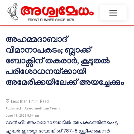
അഹമ്മദാബാദ്
വിമാനാപകടം; ബ്ലാക്ക്
ബോക്സിന് തകരാർ, കൂടുതൽ
പരിശോധനയ്ക്കായി
അമേരിക്കയിലേക്ക് അയച്ചേക്കും
Less than 1
min.
Read
Published :
Aswamedham Team
June 19, 2025 8:04 am
ഡൽഹി: അഹമ്മദാബാദിൽ അപകടത്തിൽപ്പെട്ട
എയർ ഇന്ത്യാ ബോയിങ് 787-8 ഡ്രീംലൈനർ