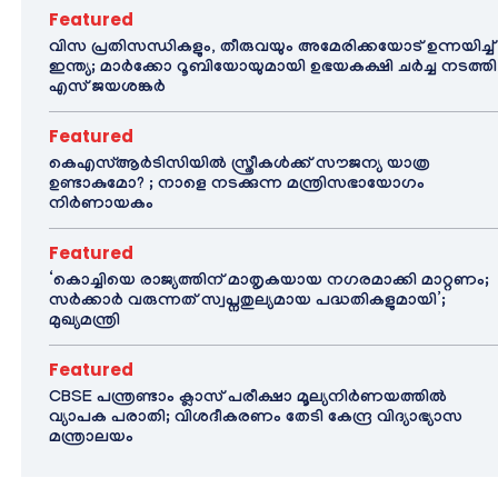
Featured
വിസ പ്രതിസന്ധികളും, തീരുവയും അമേരിക്കയോട് ഉന്നയിച്ച്
ഇന്ത്യ; മാർക്കോ റൂബിയോയുമായി ഉഭയകക്ഷി ചർച്ച നടത്തി
എസ് ജയശങ്കർ
Featured
കെഎസ്ആർടിസിയിൽ സ്ത്രീകൾക്ക് സൗജന്യ യാത്ര
ഉണ്ടാകുമോ? ; നാളെ നടക്കുന്ന മന്ത്രിസഭായോഗം
നിർണായകം
Featured
‘കൊച്ചിയെ രാജ്യത്തിന് മാതൃകയായ നഗരമാക്കി മാറ്റണം;
സർക്കാർ വരുന്നത് സ്വപ്നതുല്യമായ പദ്ധതികളുമായി’;
മുഖ്യമന്ത്രി
Featured
CBSE പന്ത്രണ്ടാം ക്ലാസ് പരീക്ഷാ മൂല്യനിർണയത്തിൽ
വ്യാപക പരാതി; വിശദീകരണം തേടി കേന്ദ്ര വിദ്യാഭ്യാസ
മന്ത്രാലയം