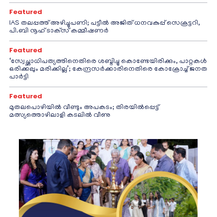
Featured
IAS തലപ്പത്ത് അഴിച്ചുപണി; പട്ടീല്‍ അജിത് ധനവകുപ്പ് സെക്രട്ടറി,
പി.ബി നൂഹ് ടാക്‌സ് കമ്മീഷണര്‍
Featured
‘സ്വേച്ഛാധിപത്യത്തിനെതിരെ ശബ്ദിച്ചു കൊണ്ടേയിരിക്കും, പാറ്റകൾ
ഒരിക്കലും മരിക്കില്ല’; കേന്ദ്രസർക്കാരിനെതിരെ കോക്രോച്ച് ജനത
പാർട്ടി
Featured
മുതലപൊഴിയിൽ വീണ്ടും അപകടം; തിരയിൽപ്പെട്ട്
മത്സ്യത്തൊഴിലാളി കടലിൽ വീണു