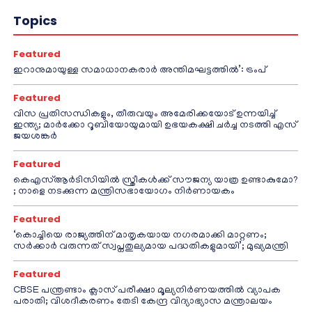
Topics
Featured
ഇറാനുമായുള്ള സമാധാനകരാർ അന്തിമഘട്ടത്തിൽ‌’: ട്രംപ്
Featured
വിസ പ്രതിസന്ധികളും, തീരുവയും അമേരിക്കയോട് ഉന്നയിച്ച്
ഇന്ത്യ; മാർക്കോ റൂബിയോയുമായി ഉഭയകക്ഷി ചർച്ച നടത്തി എസ്
ജയശങ്കർ
Featured
കെഎസ്ആർടിസിയിൽ സ്ത്രീകൾക്ക് സൗജന്യ യാത്ര ഉണ്ടാകുമോ?
; നാളെ നടക്കുന്ന മന്ത്രിസഭായോഗം നിർണായകം
Featured
‘കൊച്ചിയെ രാജ്യത്തിന് മാതൃകയായ നഗരമാക്കി മാറ്റണം;
സർക്കാർ വരുന്നത് സ്വപ്നതുല്യമായ പദ്ധതികളുമായി’; മുഖ്യമന്ത്രി
Featured
CBSE പന്ത്രണ്ടാം ക്ലാസ് പരീക്ഷാ മൂല്യനിർണയത്തിൽ വ്യാപക
പരാതി; വിശദീകരണം തേടി കേന്ദ്ര വിദ്യാഭ്യാസ മന്ത്രാലയം