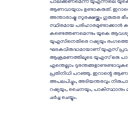
പാലിക്കണമെന്ന് യുഎന്നിലെ യുകെ 
ആണവായുധം ഉണ്ടാകരുത്. ഇറാ
അന്താരാഷ്ട്ര സുരക്ഷയ്ക്കും ഗു
സ്ഥിരമായ പരിഹാരമുണ്ടാക്കാൻ കഴി
കണ്ടെത്തണമെന്നും യുകെ ആവശ്യപ്
യുഎസിനെതിരെ റഷ്യയും രംഗത്തെത്
ഘടകവിരുദ്ധമായാണ് യുഎസ് പ്രവർ
ആക്രമണത്തിലൂടെ യുഎസ് ഒരു പാ
എന്തെല്ലാം ദുരന്തങ്ങളാണുണ്ടാവു
പ്രതിനിധി പറഞ്ഞു. ഇറാന്റെ ആ
അപലപിച്ചും, അടിയന്തരവും നിരുപ
റഷ്യയും, ചൈനയും, പാകിസ്ഥാനും മുന
ചർച്ച ചെയ്യും.