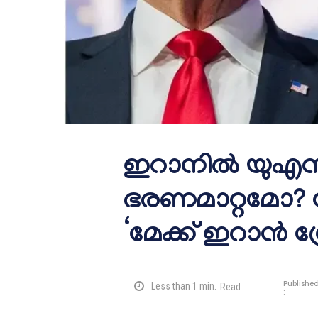
ഇറാനില്‍ യുഎസ്
ഭരണമാറ്റമോ? സ
‘മേക്ക് ഇറാൻ ഗ്
Publishe
Less than 1
min.
Read
: