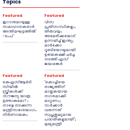
Topics
Featured
Featured
ഇറാനുമായുള്ള
വിസ
സമാധാനകരാർ
പ്രതിസന്ധികളും,
അന്തിമഘട്ടത്തിൽ‌’
തീരുവയും
: ട്രംപ്
അമേരിക്കയോട്
ഉന്നയിച്ച് ഇന്ത്യ;
മാർക്കോ
റൂബിയോയുമായി
ഉഭയകക്ഷി ചർച്ച
നടത്തി എസ്
ജയശങ്കർ
Featured
Featured
കെഎസ്ആർടി
‘കൊച്ചിയെ
സിയിൽ
രാജ്യത്തിന്
സ്ത്രീകൾക്ക്
മാതൃകയായ
സൗജന്യ യാത്ര
നഗരമാക്കി
ഉണ്ടാകുമോ? ;
മാറ്റണം;
നാളെ നടക്കുന്ന
സർക്കാർ
മന്ത്രിസഭായോഗം
വരുന്നത്
നിർണായകം
സ്വപ്നതുല്യമായ
പദ്ധതികളുമായി’;
മുഖ്യമന്ത്രി