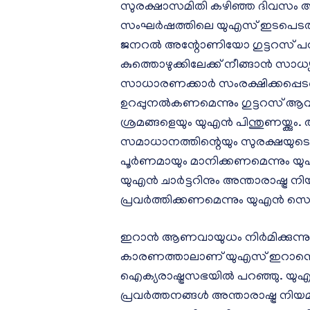
സുരക്ഷാസമിതി കഴിഞ്ഞ ദിവസം അട
സംഘർഷത്തിലെ യുഎസ് ഇടപെടൽ 
ജനറൽ അന്റോണിയോ ഗുട്ടറസ് പറഞ
കുത്തൊഴുക്കിലേക്ക് നീങ്ങാൻ സാധ
സാധാരണക്കാർ സംരക്ഷിക്കപ്പെട
ഉറപ്പുനൽകണമെന്നും ഗുട്ടറസ് ആവശ്
ശ്രമങ്ങളെയും യുഎൻ പിന്തുണയ്ക്കു
സമാധാനത്തിന്റെയും സുരക്ഷയുട
പൂർണമായും മാനിക്കണമെന്നും യുഎൻ
യുഎൻ ചാർട്ടറിനും അന്താരാഷ്ട്ര 
പ്രവർത്തിക്കണമെന്നും യുഎൻ സെക
ഇറാൻ ആണവായുധം നിർമിക്കുന്നുവ
കാരണത്താലാണ് യുഎസ് ഇറാനെ ആക
ഐക്യരാഷ്ട്രസഭയിൽ പറഞ്ഞു. യുഎസ
പ്രവർത്തനങ്ങൾ അന്താരാഷ്ട്ര ന