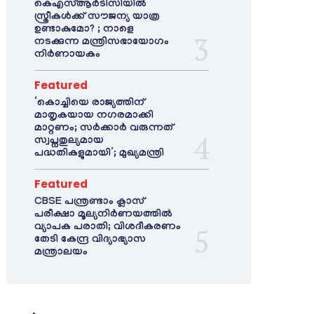
കെഎസ്ആർടിസിയിൽ
സ്ത്രീകൾക്ക് സൗജന്യ യാത്ര
ഉണ്ടാകുമോ? ; നാളെ
നടക്കുന്ന മന്ത്രിസഭായോഗം
നിർണായകം
Featured
‘കൊച്ചിയെ രാജ്യത്തിന്
മാതൃകയായ നഗരമാക്കി
മാറ്റണം; സർക്കാർ വരുന്നത്
സ്വപ്നതുല്യമായ
പദ്ധതികളുമായി’; മുഖ്യമന്ത്രി
Featured
CBSE പന്ത്രണ്ടാം ക്ലാസ്
പരീക്ഷാ മൂല്യനിർണയത്തിൽ
വ്യാപക പരാതി; വിശദീകരണം
തേടി കേന്ദ്ര വിദ്യാഭ്യാസ
മന്ത്രാലയം