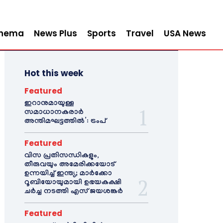
inema
News Plus
Sports
Travel
USA News
Hot this week
Featured
ഇറാനുമായുള്ള
സമാധാനകരാർ
അന്തിമഘട്ടത്തിൽ‌’: ട്രംപ്
Featured
വിസ പ്രതിസന്ധികളും,
തീരുവയും അമേരിക്കയോട്
ഉന്നയിച്ച് ഇന്ത്യ; മാർക്കോ
റൂബിയോയുമായി ഉഭയകക്ഷി
ചർച്ച നടത്തി എസ് ജയശങ്കർ
Featured