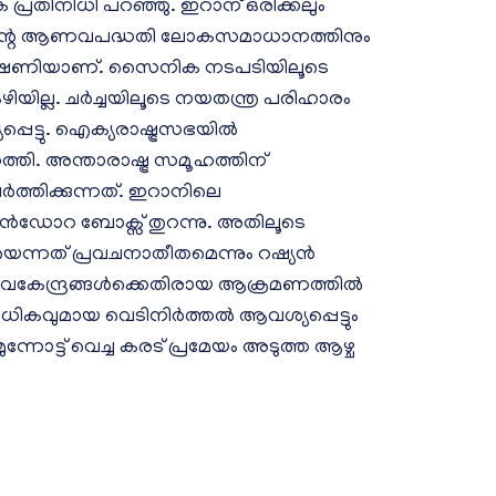
പ്രതിനിധി പറഞ്ഞു. ഇറാന് ഒരിക്കലും
ന്റെ ആണവപദ്ധതി ലോകസമാധാനത്തിനും
രുതര ഭീഷണിയാണ്. സൈനിക നടപടിയിലൂടെ
യില്ല. ചർച്ചയിലൂടെ നയതന്ത്ര പരിഹാരം
പെട്ടു. ഐക്യരാഷ്ട്രസഭയിൽ
തി. അന്താരാഷ്ട്ര സമൂഹത്തിന്
ത്തിക്കുന്നത്. ഇറാനിലെ
ൻഡോറ ബോക്സ് തുറന്നു. അതിലൂടെ
കയെന്നത് പ്രവചനാതീതമെന്നും റഷ്യൻ
ണവകേന്ദ്രങ്ങൾക്കെതിരായ ആക്രമണത്തിൽ
ാധികവുമായ വെടിനിർത്തൽ ആവശ്യപ്പെട്ടും
്നോട്ട് വെച്ച കരട് പ്രമേയം അടുത്ത ആഴ്ച