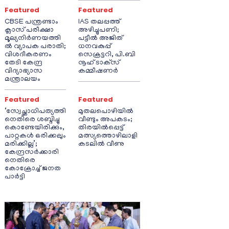
Featured
Featured
CBSE പന്ത്രണ്ടാം
IAS തലപ്പത്ത്
ക്ലാസ് പരീക്ഷാ
അഴിച്ചുപണി;
മൂല്യനിർണയത്തി
പട്ടീല്‍ അജിത്
ൽ വ്യാപക പരാതി;
ധനവകുപ്പ്
വിശദീകരണം
സെക്രട്ടറി, പി.ബി
തേടി കേന്ദ്ര
നൂഹ് ടാക്‌സ്
വിദ്യാഭ്യാസ
കമ്മീഷണര്‍
മന്ത്രാലയം
Featured
Featured
‘സ്വേച്ഛാധിപത്യത്തി
മുതലപൊഴിയിൽ
നെതിരെ ശബ്ദിച്ചു
വീണ്ടും അപകടം;
കൊണ്ടേയിരിക്കും,
തിരയിൽപ്പെട്ട്
പാറ്റകൾ ഒരിക്കലും
മത്സ്യത്തൊഴിലാളി
മരിക്കില്ല’;
കടലിൽ വീണു
കേന്ദ്രസർക്കാരി
നെതിരെ
കോക്രോച്ച് ജനത
പാർട്ടി