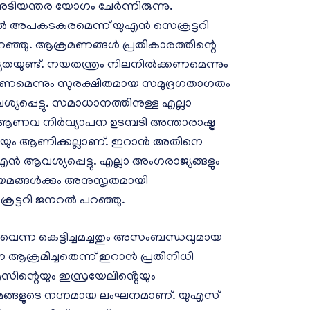
ിയന്തര യോഗം ചേർന്നിരുന്നു.
അപകടകരമെന്ന് യുഎൻ സെക്രട്ടറി
്ഞു. ആക്രമണങ്ങൾ പ്രതികാരത്തിന്റെ
്യതയുണ്ട്. നയതന്ത്രം നിലനിൽക്കണമെന്നും
ണമെന്നും സുരക്ഷിതമായ സമുദ്രഗതാഗതം
യപ്പെട്ടു. സമാധാനത്തിനുള്ള എല്ലാ
ം. ആണവ നിർവ്യാപന ഉടമ്പടി അന്താരാഷ്ട്ര
െയും ആണിക്കല്ലാണ്. ഇറാൻ അതിനെ
 ആവശ്യപ്പെട്ടു. എല്ലാ അംഗരാജ്യങ്ങളും
നിയമങ്ങൾക്കും അനുസൃതമായി
്രട്ടറി ജനറൽ പറഞ്ഞു.
െന്ന കെട്ടിച്ചമച്ചതും അസംബന്ധവുമായ
്രമിച്ചതെന്ന് ഇറാൻ പ്രതിനിധി
ിന്റെയും ഇസ്രയേലിൻ്റെയും
ിയമങ്ങളുടെ നഗ്നമായ ലംഘനമാണ്. യുഎസ്