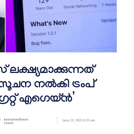
 ലക്ഷ്യമാക്കുന്നത്
ൂചന നല്‍കി ട്രംപ്
രേറ്റ് എഗെയ്ൻ’
d
Aswamedham
June 23, 2025 8:23 am
Team