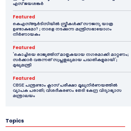
എസ് ജയശങ്കർ
Featured
കെഎസ്ആർടിസിയിൽ സ്ത്രീകൾക്ക് സൗജന്യ യാത്ര
ഉണ്ടാകുമോ? ; നാളെ നടക്കുന്ന മന്ത്രിസഭായോഗം
നിർണായകം
Featured
‘കൊച്ചിയെ രാജ്യത്തിന് മാതൃകയായ നഗരമാക്കി മാറ്റണം;
സർക്കാർ വരുന്നത് സ്വപ്നതുല്യമായ പദ്ധതികളുമായി’;
മുഖ്യമന്ത്രി
Featured
CBSE പന്ത്രണ്ടാം ക്ലാസ് പരീക്ഷാ മൂല്യനിർണയത്തിൽ
വ്യാപക പരാതി; വിശദീകരണം തേടി കേന്ദ്ര വിദ്യാഭ്യാസ
മന്ത്രാലയം
Topics