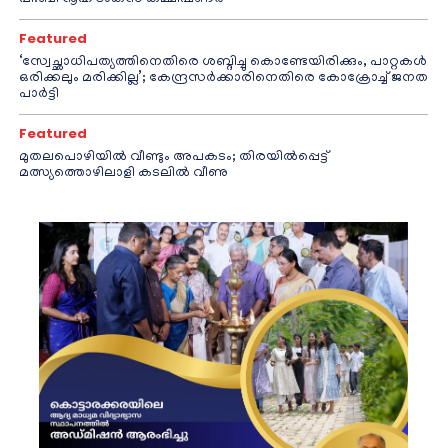
Featured
‘സ്വേച്ഛാധിപത്യത്തിനെതിരെ ശബ്ദിച്ചു കൊണ്ടേയിരിക്കും, പാറ്റകൾ
ഒരിക്കലും മരിക്കില്ല’; കേന്ദ്രസർക്കാരിനെതിരെ കോക്രോച്ച് ജനത
പാർട്ടി
Featured
മുതലപൊഴിയിൽ വീണ്ടും അപകടം; തിരയിൽപ്പെട്ട്
മത്സ്യത്തൊഴിലാളി കടലിൽ വീണു