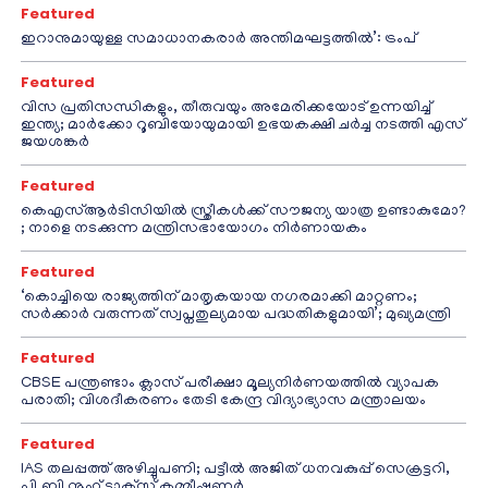
Featured
ഇറാനുമായുള്ള സമാധാനകരാർ അന്തിമഘട്ടത്തിൽ‌’: ട്രംപ്
Featured
വിസ പ്രതിസന്ധികളും, തീരുവയും അമേരിക്കയോട് ഉന്നയിച്ച്
ഇന്ത്യ; മാർക്കോ റൂബിയോയുമായി ഉഭയകക്ഷി ചർച്ച നടത്തി എസ്
ജയശങ്കർ
Featured
കെഎസ്ആർടിസിയിൽ സ്ത്രീകൾക്ക് സൗജന്യ യാത്ര ഉണ്ടാകുമോ?
; നാളെ നടക്കുന്ന മന്ത്രിസഭായോഗം നിർണായകം
Featured
‘കൊച്ചിയെ രാജ്യത്തിന് മാതൃകയായ നഗരമാക്കി മാറ്റണം;
സർക്കാർ വരുന്നത് സ്വപ്നതുല്യമായ പദ്ധതികളുമായി’; മുഖ്യമന്ത്രി
Featured
CBSE പന്ത്രണ്ടാം ക്ലാസ് പരീക്ഷാ മൂല്യനിർണയത്തിൽ വ്യാപക
പരാതി; വിശദീകരണം തേടി കേന്ദ്ര വിദ്യാഭ്യാസ മന്ത്രാലയം
Featured
IAS തലപ്പത്ത് അഴിച്ചുപണി; പട്ടീല്‍ അജിത് ധനവകുപ്പ് സെക്രട്ടറി,
പി.ബി നൂഹ് ടാക്‌സ് കമ്മീഷണര്‍