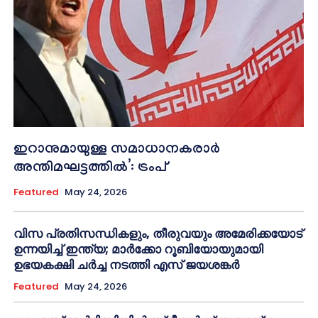
ഇറാനുമായുള്ള സമാധാനകരാർ
അന്തിമഘട്ടത്തിൽ‌’: ട്രംപ്
Featured
May 24, 2026
വിസ പ്രതിസന്ധികളും, തീരുവയും അമേരിക്കയോട്
ഉന്നയിച്ച് ഇന്ത്യ; മാർക്കോ റൂബിയോയുമായി
ഉഭയകക്ഷി ചർച്ച നടത്തി എസ് ജയശങ്കർ
Featured
May 24, 2026