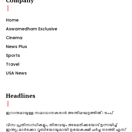
Company
Home
Aswamedham Exclusive
Cinema
News Plus
Sports
Travel
USA News
Headlines
ഇറാനുമായുള്ള സമാധാനകരാർ അന്തിമഘട്ടത്തിൽ‌’: ട്രംപ്
വിസ പ്രതിസന്ധികളും, തീരുവയും അമേരിക്കയോട് ഉന്നയിച്ച്
ഇന്ത്യ; മാർക്കോ റൂബിയോയുമായി ഉഭയകക്ഷി ചർച്ച നടത്തി എസ്