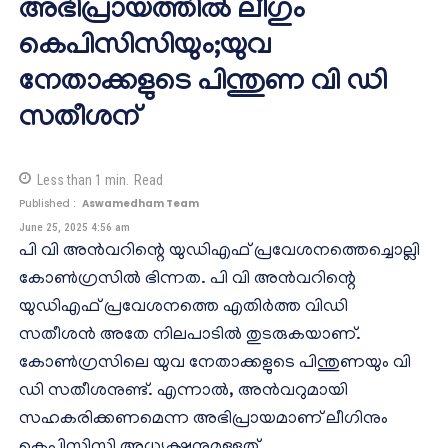
അഭിപ്രായത്തിൽ ലീഗും
കെപിസിസിയും;യുവ
നേതാക്കളുടെ പിന്തുണ വി ഡി
സതീശന്
Less than 1
min.
Read
Published :
Aswamedham Team
June 25, 2025 4:56 am
പി വി അൻവറിന്റെ യുഡിഎഫ് പ്രവേശനത്തെച്ചൊല്ലി
കോൺഗ്രസിൽ ഭിന്നത. പി വി അൻവറിന്റെ
യുഡിഎഫ് പ്രവേശനത്തെ എതിർത്ത വിഡി
സതീശൻ അതേ നിലപാടിൽ തുടരുകയാണ്.
കോൺഗ്രസിലെ യുവ നേതാക്കളുടെ പിന്തുണയും വി
ഡി സതീശനുണ്ട്. എന്നാൽ, അൻവറുമായി
സഹകരിക്കണമെന്ന അഭിപ്രായമാണ് ലീഗിനും