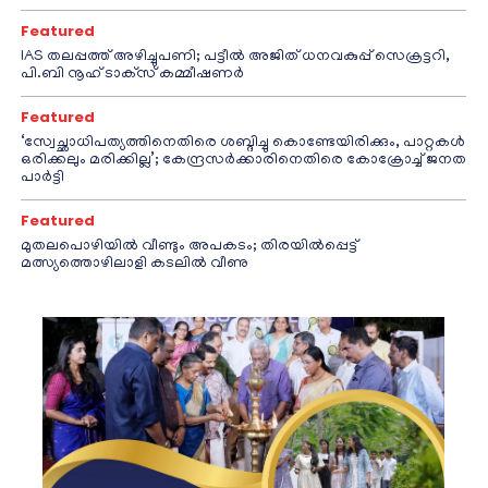
Featured
IAS തലപ്പത്ത് അഴിച്ചുപണി; പട്ടീല്‍ അജിത് ധനവകുപ്പ് സെക്രട്ടറി,
പി.ബി നൂഹ് ടാക്‌സ് കമ്മീഷണര്‍
Featured
‘സ്വേച്ഛാധിപത്യത്തിനെതിരെ ശബ്ദിച്ചു കൊണ്ടേയിരിക്കും, പാറ്റകൾ
ഒരിക്കലും മരിക്കില്ല’; കേന്ദ്രസർക്കാരിനെതിരെ കോക്രോച്ച് ജനത
പാർട്ടി
Featured
മുതലപൊഴിയിൽ വീണ്ടും അപകടം; തിരയിൽപ്പെട്ട്
മത്സ്യത്തൊഴിലാളി കടലിൽ വീണു