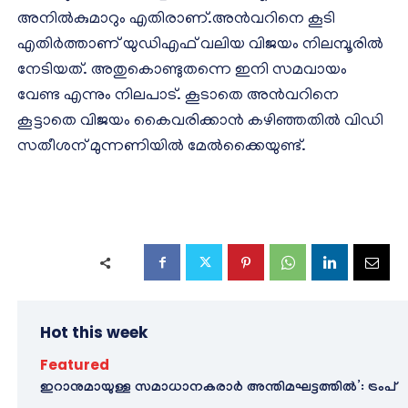
അനിൽകുമാറും എതിരാണ്.അൻവറിനെ കൂടി
എതിർത്താണ് യുഡിഎഫ് വലിയ വിജയം നിലമ്പൂരിൽ
നേടിയത്. അതുകൊണ്ടുതന്നെ ഇനി സമവായം
വേണ്ട എന്നും നിലപാട്. കൂടാതെ അൻവറിനെ
കൂട്ടാതെ വിജയം കൈവരിക്കാൻ കഴിഞ്ഞതിൽ വിഡി
സതീശന് മുന്നണിയിൽ മേൽക്കൈയുണ്ട്.
Hot this week
Featured
ഇറാനുമായുള്ള സമാധാനകരാർ അന്തിമഘട്ടത്തിൽ‌’: ട്രംപ്