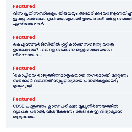
Featured
വിസ പ്രതിസന്ധികളും, തീരുവയും അമേരിക്കയോട് ഉന്നയിച്ച്
ഇന്ത്യ; മാർക്കോ റൂബിയോയുമായി ഉഭയകക്ഷി ചർച്ച നടത്തി
എസ് ജയശങ്കർ
Featured
കെഎസ്ആർടിസിയിൽ സ്ത്രീകൾക്ക് സൗജന്യ യാത്ര
ഉണ്ടാകുമോ? ; നാളെ നടക്കുന്ന മന്ത്രിസഭായോഗം
നിർണായകം
Featured
‘കൊച്ചിയെ രാജ്യത്തിന് മാതൃകയായ നഗരമാക്കി മാറ്റണം;
സർക്കാർ വരുന്നത് സ്വപ്നതുല്യമായ പദ്ധതികളുമായി’;
മുഖ്യമന്ത്രി
Featured
CBSE പന്ത്രണ്ടാം ക്ലാസ് പരീക്ഷാ മൂല്യനിർണയത്തിൽ
വ്യാപക പരാതി; വിശദീകരണം തേടി കേന്ദ്ര വിദ്യാഭ്യാസ
മന്ത്രാലയം