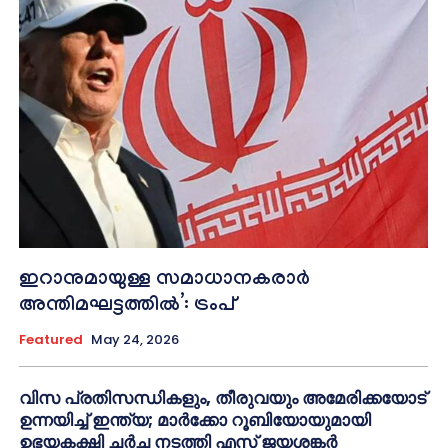
ഇറാനുമായുള്ള സമാധാനകരാർ
അന്തിമഘട്ടത്തിൽ‌’: ട്രംപ്
Featured
May 24, 2026
വിസ പ്രതിസന്ധികളും, തീരുവയും അമേരിക്കയോട്
ഉന്നയിച്ച് ഇന്ത്യ; മാർക്കോ റൂബിയോയുമായി
ഉഭയകക്ഷി ചർച്ച നടത്തി എസ് ജയശങ്കർ