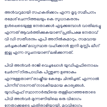
കെപിസിസി അധ്യക്ഷനുമുള്ളത്.
അൻവറുമായി സഹകരിക്കാം എന്ന മൃദു സമീപനം
രമേശ് ചെന്നിത്തലയും കെ സുധാകരനും
ഉൾപ്പെടെയുള്ള നേതാക്കൾ എടുക്കുമ്പോൾ വാതിലടച്ചു
എന്നത് ആവർത്തിക്കുകയാണ് പ്രതിപക്ഷ നേതാവ്
വി ഡി സതീശനും എപി അനിൽകുമാറും. സമവായ
ചർച്ചകൾക്ക് മധ്യസ്ഥത വഹിക്കാൻ ഇനി മുസ്ലിം ലീഗ്
ഇല്ല എന്ന സൂചനയാണ് ലഭിക്കുന്നത്.
പിവി അൻവർ രാജി വെച്ചപ്പോൾ യുഡിഎഫിനൊപ്പം
ചേർന്ന് നിരുപാധിക പിന്തുണ ഉണ്ടാകും
എന്നുള്ളതാണ് രാഷ്ട്രീയ കേരളം ചിന്തിച്ചത്. എന്നാൽ
പിന്നീട് നടന്നത് നാടകീയമായ കാര്യങ്ങൾ.
യുഡിഎഫ് സ്ഥാനാർത്ഥിയെ തള്ളിപ്പറഞ്ഞതോടെ
പിവി അൻവർ മുന്നണിയിലെ ഒരു വിഭാഗം
നേതാക്കളുടെ എതിരാളിയായി. മറുവിഭാഗം