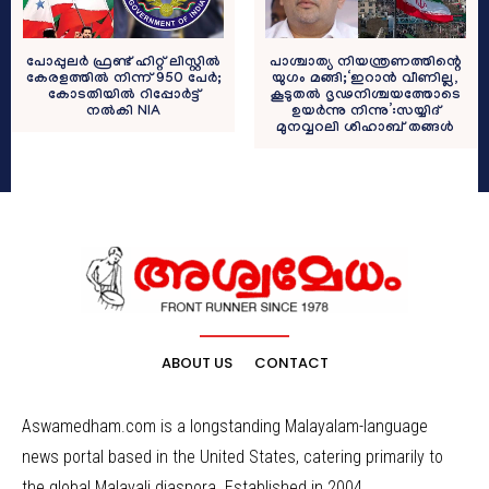
പോപ്പുലർ ഫ്രണ്ട് ഹിറ്റ് ലിസ്റ്റിൽ
പാശ്ചാത്യ നിയന്ത്രണത്തിന്റെ
കേരളത്തിൽ നിന്ന് 950 പേർ;
യുഗം മങ്ങി;‘ഇറാൻ വീണില്ല,
കോടതിയിൽ റിപ്പോർട്ട്
കൂടുതൽ ദൃഢനിശ്ചയത്തോടെ
നൽകി NIA
ഉയർന്നു നിന്നു’:സയ്യിദ്
മുനവ്വറലി ശിഹാബ് തങ്ങൾ
ABOUT US
CONTACT
Aswamedham.com is a longstanding Malayalam-language
news portal based in the United States, catering primarily to
the global Malayali diaspora. Established in 2004