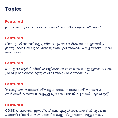
Topics
Featured
ഇറാനുമായുള്ള സമാധാനകരാർ അന്തിമഘട്ടത്തിൽ‌’: ട്രംപ്
Featured
വിസ പ്രതിസന്ധികളും, തീരുവയും അമേരിക്കയോട് ഉന്നയിച്ച്
ഇന്ത്യ; മാർക്കോ റൂബിയോയുമായി ഉഭയകക്ഷി ചർച്ച നടത്തി എസ്
ജയശങ്കർ
Featured
കെഎസ്ആർടിസിയിൽ സ്ത്രീകൾക്ക് സൗജന്യ യാത്ര ഉണ്ടാകുമോ?
; നാളെ നടക്കുന്ന മന്ത്രിസഭായോഗം നിർണായകം
Featured
‘കൊച്ചിയെ രാജ്യത്തിന് മാതൃകയായ നഗരമാക്കി മാറ്റണം;
സർക്കാർ വരുന്നത് സ്വപ്നതുല്യമായ പദ്ധതികളുമായി’; മുഖ്യമന്ത്രി
Featured
CBSE പന്ത്രണ്ടാം ക്ലാസ് പരീക്ഷാ മൂല്യനിർണയത്തിൽ വ്യാപക
പരാതി; വിശദീകരണം തേടി കേന്ദ്ര വിദ്യാഭ്യാസ മന്ത്രാലയം