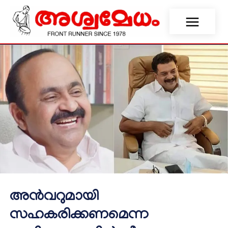
അൻവറുമായി
സഹകരിക്കണമെന്ന