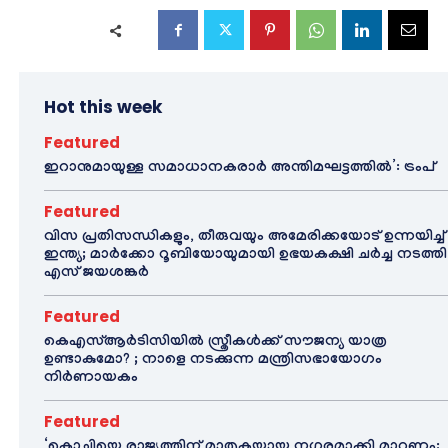
Hot this week
Featured
ഇറാനുമായുള്ള സമാധാനകരാർ അന്തിമഘട്ടത്തിൽ‌’: ട്രംപ്
Featured
വിസ പ്രതിസന്ധികളും, തീരുവയും അമേരിക്കയോട് ഉന്നയിച്ച്
ഇന്ത്യ; മാർക്കോ റൂബിയോയുമായി ഉഭയകക്ഷി ചർച്ച നടത്തി
എസ് ജയശങ്കർ
Featured
കെഎസ്ആർടിസിയിൽ സ്ത്രീകൾക്ക് സൗജന്യ യാത്ര
ഉണ്ടാകുമോ? ; നാളെ നടക്കുന്ന മന്ത്രിസഭായോഗം
നിർണായകം
Featured