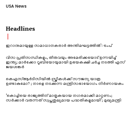
USA News
Headlines
ഇറാനുമായുള്ള സമാധാനകരാർ അന്തിമഘട്ടത്തിൽ‌’: ട്രംപ്
വിസ പ്രതിസന്ധികളും, തീരുവയും അമേരിക്കയോട് ഉന്നയിച്ച്
ഇന്ത്യ; മാർക്കോ റൂബിയോയുമായി ഉഭയകക്ഷി ചർച്ച നടത്തി എസ്
ജയശങ്കർ
കെഎസ്ആർടിസിയിൽ സ്ത്രീകൾക്ക് സൗജന്യ യാത്ര
ഉണ്ടാകുമോ? ; നാളെ നടക്കുന്ന മന്ത്രിസഭായോഗം നിർണായകം
‘കൊച്ചിയെ രാജ്യത്തിന് മാതൃകയായ നഗരമാക്കി മാറ്റണം;
സർക്കാർ വരുന്നത് സ്വപ്നതുല്യമായ പദ്ധതികളുമായി’; മുഖ്യമന്ത്രി