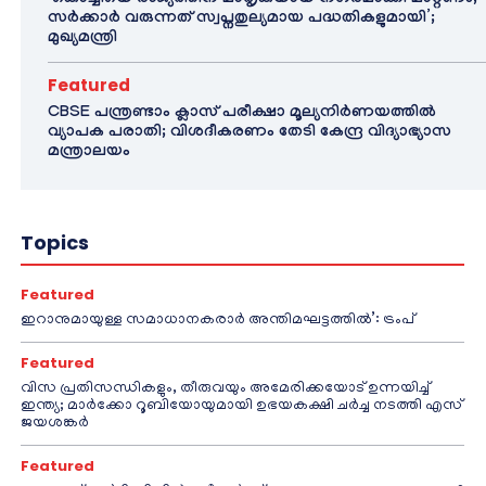
‘കൊച്ചിയെ രാജ്യത്തിന് മാതൃകയായ നഗരമാക്കി മാറ്റണം;
സർക്കാർ വരുന്നത് സ്വപ്നതുല്യമായ പദ്ധതികളുമായി’;
മുഖ്യമന്ത്രി
Featured
CBSE പന്ത്രണ്ടാം ക്ലാസ് പരീക്ഷാ മൂല്യനിർണയത്തിൽ
വ്യാപക പരാതി; വിശദീകരണം തേടി കേന്ദ്ര വിദ്യാഭ്യാസ
മന്ത്രാലയം
Topics
Featured
ഇറാനുമായുള്ള സമാധാനകരാർ അന്തിമഘട്ടത്തിൽ‌’: ട്രംപ്
Featured
വിസ പ്രതിസന്ധികളും, തീരുവയും അമേരിക്കയോട് ഉന്നയിച്ച്
ഇന്ത്യ; മാർക്കോ റൂബിയോയുമായി ഉഭയകക്ഷി ചർച്ച നടത്തി എസ്
ജയശങ്കർ
Featured