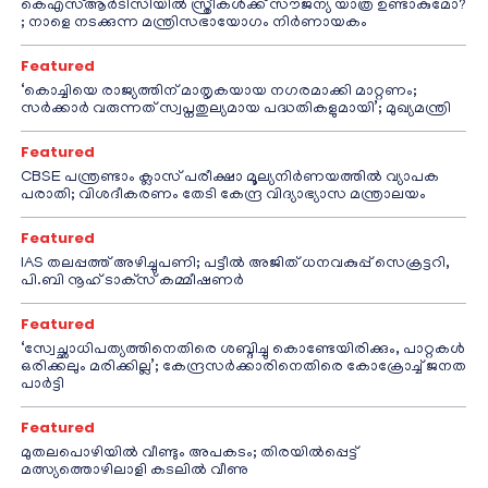
കെഎസ്ആർടിസിയിൽ സ്ത്രീകൾക്ക് സൗജന്യ യാത്ര ഉണ്ടാകുമോ?
; നാളെ നടക്കുന്ന മന്ത്രിസഭായോഗം നിർണായകം
Featured
‘കൊച്ചിയെ രാജ്യത്തിന് മാതൃകയായ നഗരമാക്കി മാറ്റണം;
സർക്കാർ വരുന്നത് സ്വപ്നതുല്യമായ പദ്ധതികളുമായി’; മുഖ്യമന്ത്രി
Featured
CBSE പന്ത്രണ്ടാം ക്ലാസ് പരീക്ഷാ മൂല്യനിർണയത്തിൽ വ്യാപക
പരാതി; വിശദീകരണം തേടി കേന്ദ്ര വിദ്യാഭ്യാസ മന്ത്രാലയം
Featured
IAS തലപ്പത്ത് അഴിച്ചുപണി; പട്ടീല്‍ അജിത് ധനവകുപ്പ് സെക്രട്ടറി,
പി.ബി നൂഹ് ടാക്‌സ് കമ്മീഷണര്‍
Featured
‘സ്വേച്ഛാധിപത്യത്തിനെതിരെ ശബ്ദിച്ചു കൊണ്ടേയിരിക്കും, പാറ്റകൾ
ഒരിക്കലും മരിക്കില്ല’; കേന്ദ്രസർക്കാരിനെതിരെ കോക്രോച്ച് ജനത
പാർട്ടി
Featured
മുതലപൊഴിയിൽ വീണ്ടും അപകടം; തിരയിൽപ്പെട്ട്
മത്സ്യത്തൊഴിലാളി കടലിൽ വീണു