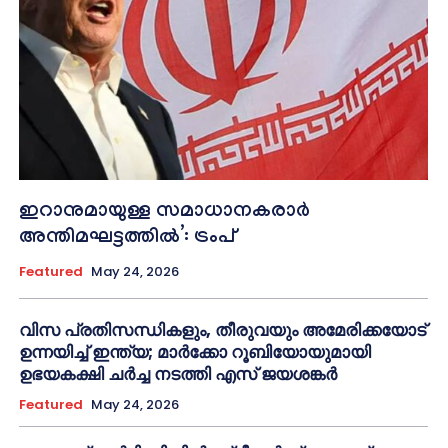
ഇറാനുമായുള്ള സമാധാനകരാർ
അന്തിമഘട്ടത്തിൽ‌’: ട്രംപ്
Featured
May 24, 2026
വിസ പ്രതിസന്ധികളും, തീരുവയും അമേരിക്കയോട്
ഉന്നയിച്ച് ഇന്ത്യ; മാർക്കോ റൂബിയോയുമായി
ഉഭയകക്ഷി ചർച്ച നടത്തി എസ് ജയശങ്കർ
Featured
May 24, 2026