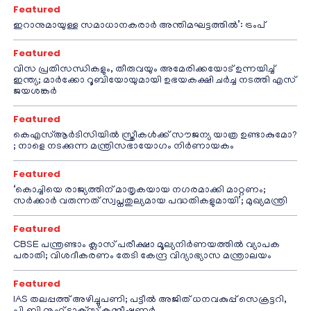
Featured
ഇറാനുമായുള്ള സമാധാനകരാർ അന്തിമഘട്ടത്തിൽ‌’: ട്രംപ്
Featured
വിസ പ്രതിസന്ധികളും, തീരുവയും അമേരിക്കയോട് ഉന്നയിച്ച്
ഇന്ത്യ; മാർക്കോ റൂബിയോയുമായി ഉഭയകക്ഷി ചർച്ച നടത്തി എസ്
ജയശങ്കർ
Featured
കെഎസ്ആർടിസിയിൽ സ്ത്രീകൾക്ക് സൗജന്യ യാത്ര ഉണ്ടാകുമോ?
; നാളെ നടക്കുന്ന മന്ത്രിസഭായോഗം നിർണായകം
Featured
‘കൊച്ചിയെ രാജ്യത്തിന് മാതൃകയായ നഗരമാക്കി മാറ്റണം;
സർക്കാർ വരുന്നത് സ്വപ്നതുല്യമായ പദ്ധതികളുമായി’; മുഖ്യമന്ത്രി
Featured
CBSE പന്ത്രണ്ടാം ക്ലാസ് പരീക്ഷാ മൂല്യനിർണയത്തിൽ വ്യാപക
പരാതി; വിശദീകരണം തേടി കേന്ദ്ര വിദ്യാഭ്യാസ മന്ത്രാലയം
Featured
IAS തലപ്പത്ത് അഴിച്ചുപണി; പട്ടീല്‍ അജിത് ധനവകുപ്പ് സെക്രട്ടറി,