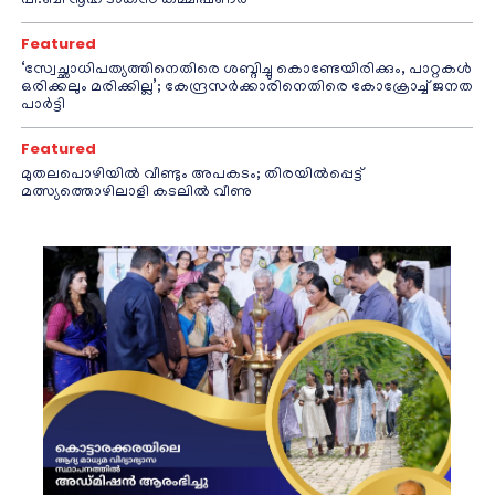
പി.ബി നൂഹ് ടാക്‌സ് കമ്മീഷണര്‍
Featured
‘സ്വേച്ഛാധിപത്യത്തിനെതിരെ ശബ്ദിച്ചു കൊണ്ടേയിരിക്കും, പാറ്റകൾ
ഒരിക്കലും മരിക്കില്ല’; കേന്ദ്രസർക്കാരിനെതിരെ കോക്രോച്ച് ജനത
പാർട്ടി
Featured
മുതലപൊഴിയിൽ വീണ്ടും അപകടം; തിരയിൽപ്പെട്ട്
മത്സ്യത്തൊഴിലാളി കടലിൽ വീണു