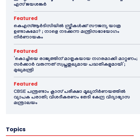
എസ് ജയശങ്കർ
Featured
കെഎസ്ആർടിസിയിൽ സ്ത്രീകൾക്ക് സൗജന്യ യാത്ര
ഉണ്ടാകുമോ? ; നാളെ നടക്കുന്ന മന്ത്രിസഭായോഗം
നിർണായകം
Featured
‘കൊച്ചിയെ രാജ്യത്തിന് മാതൃകയായ നഗരമാക്കി മാറ്റണം;
സർക്കാർ വരുന്നത് സ്വപ്നതുല്യമായ പദ്ധതികളുമായി’;
മുഖ്യമന്ത്രി
Featured
CBSE പന്ത്രണ്ടാം ക്ലാസ് പരീക്ഷാ മൂല്യനിർണയത്തിൽ
വ്യാപക പരാതി; വിശദീകരണം തേടി കേന്ദ്ര വിദ്യാഭ്യാസ
മന്ത്രാലയം
Topics