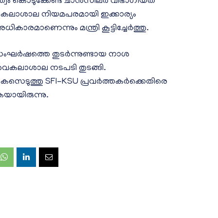
്വം കൊടുക്കേണ്ട ചാൻസിലർ വിഭാഗീയത
വ്വകലാശാല നിയമപരമായി ഇക്കാര്യം
രമാണെന്നും മന്ത്രി കൂട്ടിച്ചേര്‍ത്തു.
സംഘർഷത്തെ തുടര്‍ന്നുണ്ടായ നാശ
സർവകലാശാല നടപടി തുടങ്ങി.
 കേസെടുത്തു SFI-KSU പ്രവർത്തകർക്കെതിരെ
യായിരുന്നു.