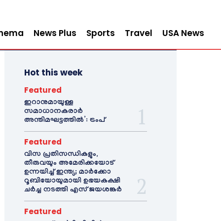
inema
News Plus
Sports
Travel
USA News
Hot this week
Featured
ഇറാനുമായുള്ള
സമാധാനകരാർ
അന്തിമഘട്ടത്തിൽ‌’: ട്രംപ്
Featured
വിസ പ്രതിസന്ധികളും,
തീരുവയും അമേരിക്കയോട്
ഉന്നയിച്ച് ഇന്ത്യ; മാർക്കോ
റൂബിയോയുമായി ഉഭയകക്ഷി
ചർച്ച നടത്തി എസ് ജയശങ്കർ
Featured