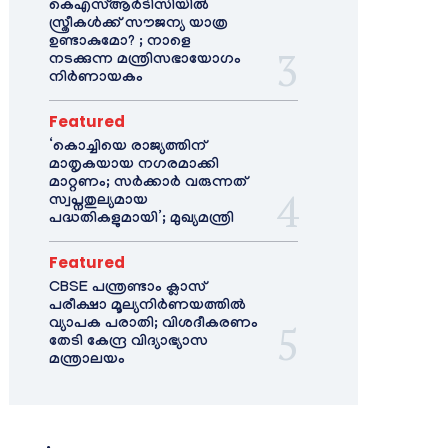
കെഎസ്ആർടിസിയിൽ
സ്ത്രീകൾക്ക് സൗജന്യ യാത്ര
ഉണ്ടാകുമോ? ; നാളെ
നടക്കുന്ന മന്ത്രിസഭായോഗം
നിർണായകം
Featured
‘കൊച്ചിയെ രാജ്യത്തിന്
മാതൃകയായ നഗരമാക്കി
മാറ്റണം; സർക്കാർ വരുന്നത്
സ്വപ്നതുല്യമായ
പദ്ധതികളുമായി’; മുഖ്യമന്ത്രി
Featured
CBSE പന്ത്രണ്ടാം ക്ലാസ്
പരീക്ഷാ മൂല്യനിർണയത്തിൽ
വ്യാപക പരാതി; വിശദീകരണം
തേടി കേന്ദ്ര വിദ്യാഭ്യാസ
മന്ത്രാലയം