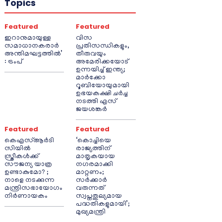
Topics
Featured
Featured
ഇറാനുമായുള്ള
വിസ
സമാധാനകരാർ
പ്രതിസന്ധികളും,
അന്തിമഘട്ടത്തിൽ‌’
തീരുവയും
: ട്രംപ്
അമേരിക്കയോട്
ഉന്നയിച്ച് ഇന്ത്യ;
മാർക്കോ
റൂബിയോയുമായി
ഉഭയകക്ഷി ചർച്ച
നടത്തി എസ്
ജയശങ്കർ
Featured
Featured
കെഎസ്ആർടി
‘കൊച്ചിയെ
സിയിൽ
രാജ്യത്തിന്
സ്ത്രീകൾക്ക്
മാതൃകയായ
സൗജന്യ യാത്ര
നഗരമാക്കി
ഉണ്ടാകുമോ? ;
മാറ്റണം;
നാളെ നടക്കുന്ന
സർക്കാർ
മന്ത്രിസഭായോഗം
വരുന്നത്
നിർണായകം
സ്വപ്നതുല്യമായ
പദ്ധതികളുമായി’;
മുഖ്യമന്ത്രി