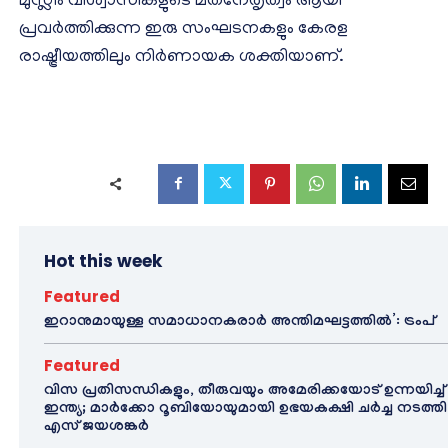
മുസ്ലീം വിശ്വാസികളുടെ മതനേതൃത്വം ആയി
പ്രവർത്തിക്കുന്ന ഇരു സംഘടനകളും കേരള
രാഷ്ട്രീയത്തിലും നിർണായക ശക്തിയാണ്.
Hot this week
Featured
ഇറാനുമായുള്ള സമാധാനകരാർ അന്തിമഘട്ടത്തിൽ‌’: ട്രംപ്
Featured
വിസ പ്രതിസന്ധികളും, തീരുവയും അമേരിക്കയോട് ഉന്നയിച്ച്
ഇന്ത്യ; മാർക്കോ റൂബിയോയുമായി ഉഭയകക്ഷി ചർച്ച നടത്തി
എസ് ജയശങ്കർ