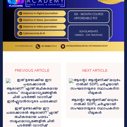
PREVIOUS ARTICLE
NEXT ARTICLE
ആന്റോ ആന്റണിക്ക് മധുരം
നല്‍കി SDPI; ചര്‍ച്ചയായി
ഇത് ഉണ്ടാക്കിയ ഈ
സംഘടനയുടെ സ്ഥാപകദിന
പപ്പടക്കാരൻ ആരാണ്?”എന്ത്
റീലുകള്‍
രുചികരമായ പപ്പടം”
സമൂഹമാധ്യമങ്ങളിൽ ചിരി
പടർത്തി ഡാനിഷ്