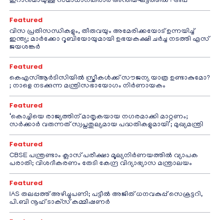
ഇറാനുമായുള്ള സമാധാനകരാർ അന്തിമഘട്ടത്തിൽ‌’: ട്രംപ്
Featured
വിസ പ്രതിസന്ധികളും, തീരുവയും അമേരിക്കയോട് ഉന്നയിച്ച്
ഇന്ത്യ; മാർക്കോ റൂബിയോയുമായി ഉഭയകക്ഷി ചർച്ച നടത്തി എസ്
ജയശങ്കർ
Featured
കെഎസ്ആർടിസിയിൽ സ്ത്രീകൾക്ക് സൗജന്യ യാത്ര ഉണ്ടാകുമോ?
; നാളെ നടക്കുന്ന മന്ത്രിസഭായോഗം നിർണായകം
Featured
‘കൊച്ചിയെ രാജ്യത്തിന് മാതൃകയായ നഗരമാക്കി മാറ്റണം;
സർക്കാർ വരുന്നത് സ്വപ്നതുല്യമായ പദ്ധതികളുമായി’; മുഖ്യമന്ത്രി
Featured
CBSE പന്ത്രണ്ടാം ക്ലാസ് പരീക്ഷാ മൂല്യനിർണയത്തിൽ വ്യാപക
പരാതി; വിശദീകരണം തേടി കേന്ദ്ര വിദ്യാഭ്യാസ മന്ത്രാലയം
Featured
IAS തലപ്പത്ത് അഴിച്ചുപണി; പട്ടീല്‍ അജിത് ധനവകുപ്പ് സെക്രട്ടറി,
പി.ബി നൂഹ് ടാക്‌സ് കമ്മീഷണര്‍