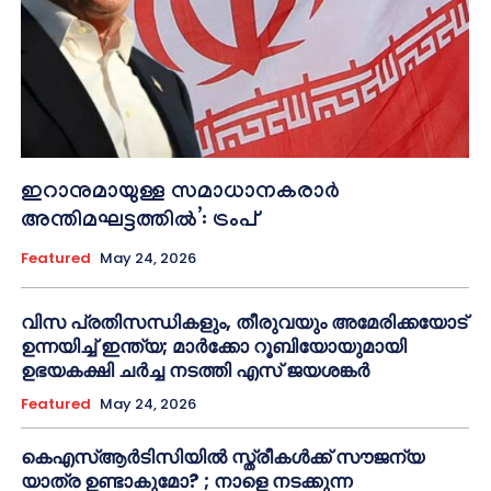
ഇറാനുമായുള്ള സമാധാനകരാർ
അന്തിമഘട്ടത്തിൽ‌’: ട്രംപ്
Featured
May 24, 2026
വിസ പ്രതിസന്ധികളും, തീരുവയും അമേരിക്കയോട്
ഉന്നയിച്ച് ഇന്ത്യ; മാർക്കോ റൂബിയോയുമായി
ഉഭയകക്ഷി ചർച്ച നടത്തി എസ് ജയശങ്കർ
Featured
May 24, 2026
കെഎസ്ആർടിസിയിൽ സ്ത്രീകൾക്ക് സൗജന്യ
യാത്ര ഉണ്ടാകുമോ? ; നാളെ നടക്കുന്ന