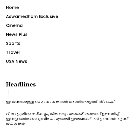
Home
Aswamedham Exclusive
Cinema
News Plus
Sports
Travel
USA News
Headlines
ഇറാനുമായുള്ള സമാധാനകരാർ അന്തിമഘട്ടത്തിൽ‌’: ട്രംപ്
വിസ പ്രതിസന്ധികളും, തീരുവയും അമേരിക്കയോട് ഉന്നയിച്ച്
ഇന്ത്യ; മാർക്കോ റൂബിയോയുമായി ഉഭയകക്ഷി ചർച്ച നടത്തി എസ്
ജയശങ്കർ