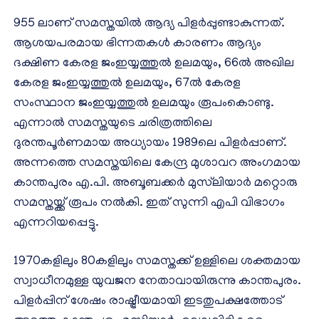
955 ലാണ് സമസ്തയിൽ ആദ്യ പിളർപ്പുണ്ടാകുന്നത്.
ആശയപരമായ ഭിന്നതകൾ കാരണം ആദ്യം
ദക്ഷിണ കേരള ജംഇയ്യത്തുൽ ഉലമയും, 66ൽ അഖില
കേരള ജംഇയ്യത്തുൽ ഉലമയും, 67ൽ കേരള
സംസ്ഥാന ജംഇയ്യത്തുൽ ഉലമയും രൂപംകൊണ്ടു.
എന്നാൽ സമസ്തയുടെ ചരിത്രത്തിലെ
ദുരന്തപൂർണമായ അധ്യായം 1989ലെ പിളർപ്പാണ്.
അന്നത്തെ സമസ്തയിലെ കേന്ദ്ര മുശാവറ അംഗമായ
കാന്തപുരം എ.പി. അബൂബക്കർ മുസ്‌ലിയാർ മറ്റൊരു
സമസ്തയ്ക്ക് രൂപം നൽകി. ഇത് സുന്നി എപി വിഭാഗം
എന്നറിയപ്പെട്ടു.
1970കളിലും 80കളിലും സമസ്തക്ക് ഉള്ളിലെ ശക്തമായ
സ്വാധീനമുള്ള യുവജന നേതാവായിരുന്നു കാന്തപുരം.
പിളർപ്പിന് ശേഷം രാഷ്ട്രീയമായി ഇടതുപക്ഷത്തോട്