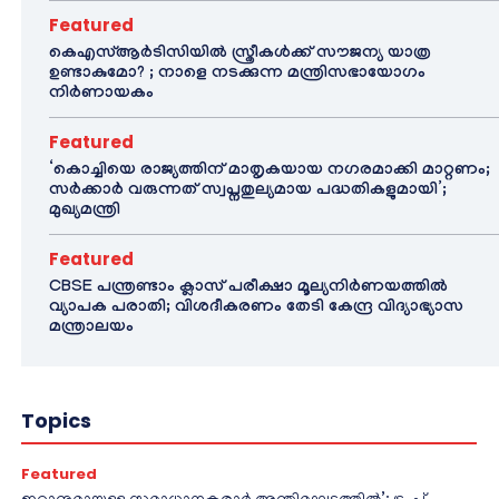
Featured
കെഎസ്ആർടിസിയിൽ സ്ത്രീകൾക്ക് സൗജന്യ യാത്ര
ഉണ്ടാകുമോ? ; നാളെ നടക്കുന്ന മന്ത്രിസഭായോഗം
നിർണായകം
Featured
‘കൊച്ചിയെ രാജ്യത്തിന് മാതൃകയായ നഗരമാക്കി മാറ്റണം;
സർക്കാർ വരുന്നത് സ്വപ്നതുല്യമായ പദ്ധതികളുമായി’;
മുഖ്യമന്ത്രി
Featured
CBSE പന്ത്രണ്ടാം ക്ലാസ് പരീക്ഷാ മൂല്യനിർണയത്തിൽ
വ്യാപക പരാതി; വിശദീകരണം തേടി കേന്ദ്ര വിദ്യാഭ്യാസ
മന്ത്രാലയം
Topics
Featured