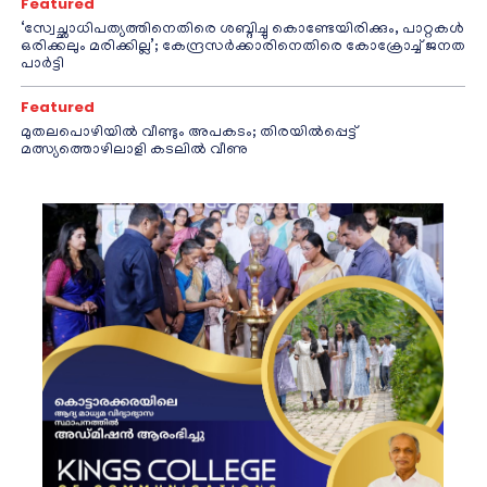
Featured
‘സ്വേച്ഛാധിപത്യത്തിനെതിരെ ശബ്ദിച്ചു കൊണ്ടേയിരിക്കും, പാറ്റകൾ
ഒരിക്കലും മരിക്കില്ല’; കേന്ദ്രസർക്കാരിനെതിരെ കോക്രോച്ച് ജനത
പാർട്ടി
Featured
മുതലപൊഴിയിൽ വീണ്ടും അപകടം; തിരയിൽപ്പെട്ട്
മത്സ്യത്തൊഴിലാളി കടലിൽ വീണു