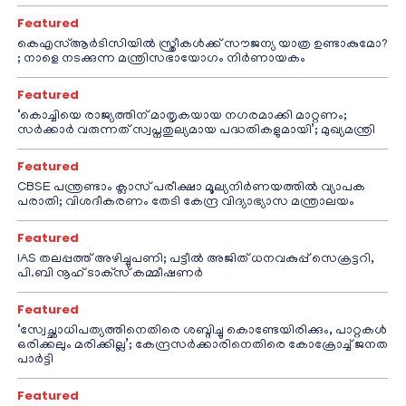
Featured
കെഎസ്ആർടിസിയിൽ സ്ത്രീകൾക്ക് സൗജന്യ യാത്ര ഉണ്ടാകുമോ?
; നാളെ നടക്കുന്ന മന്ത്രിസഭായോഗം നിർണായകം
Featured
‘കൊച്ചിയെ രാജ്യത്തിന് മാതൃകയായ നഗരമാക്കി മാറ്റണം;
സർക്കാർ വരുന്നത് സ്വപ്നതുല്യമായ പദ്ധതികളുമായി’; മുഖ്യമന്ത്രി
Featured
CBSE പന്ത്രണ്ടാം ക്ലാസ് പരീക്ഷാ മൂല്യനിർണയത്തിൽ വ്യാപക
പരാതി; വിശദീകരണം തേടി കേന്ദ്ര വിദ്യാഭ്യാസ മന്ത്രാലയം
Featured
IAS തലപ്പത്ത് അഴിച്ചുപണി; പട്ടീല്‍ അജിത് ധനവകുപ്പ് സെക്രട്ടറി,
പി.ബി നൂഹ് ടാക്‌സ് കമ്മീഷണര്‍
Featured
‘സ്വേച്ഛാധിപത്യത്തിനെതിരെ ശബ്ദിച്ചു കൊണ്ടേയിരിക്കും, പാറ്റകൾ
ഒരിക്കലും മരിക്കില്ല’; കേന്ദ്രസർക്കാരിനെതിരെ കോക്രോച്ച് ജനത
പാർട്ടി
Featured