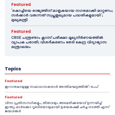
Featured
‘കൊച്ചിയെ രാജ്യത്തിന് മാതൃകയായ നഗരമാക്കി മാറ്റണം;
സർക്കാർ വരുന്നത് സ്വപ്നതുല്യമായ പദ്ധതികളുമായി’;
മുഖ്യമന്ത്രി
Featured
CBSE പന്ത്രണ്ടാം ക്ലാസ് പരീക്ഷാ മൂല്യനിർണയത്തിൽ
വ്യാപക പരാതി; വിശദീകരണം തേടി കേന്ദ്ര വിദ്യാഭ്യാസ
മന്ത്രാലയം
Topics
Featured
ഇറാനുമായുള്ള സമാധാനകരാർ അന്തിമഘട്ടത്തിൽ‌’: ട്രംപ്
Featured
വിസ പ്രതിസന്ധികളും, തീരുവയും അമേരിക്കയോട് ഉന്നയിച്ച്
ഇന്ത്യ; മാർക്കോ റൂബിയോയുമായി ഉഭയകക്ഷി ചർച്ച നടത്തി എസ്
ജയശങ്കർ