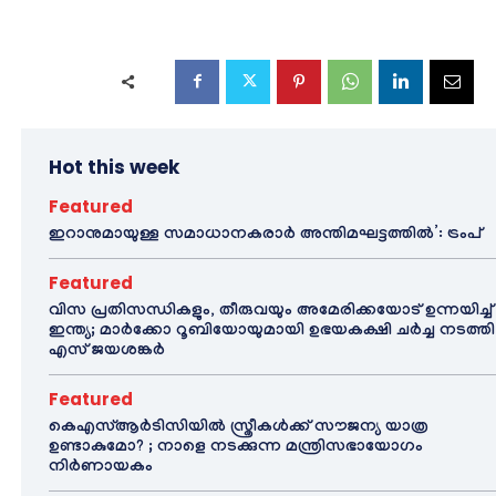
Hot this week
Featured
ഇറാനുമായുള്ള സമാധാനകരാർ അന്തിമഘട്ടത്തിൽ‌’: ട്രംപ്
Featured
വിസ പ്രതിസന്ധികളും, തീരുവയും അമേരിക്കയോട് ഉന്നയിച്ച്
ഇന്ത്യ; മാർക്കോ റൂബിയോയുമായി ഉഭയകക്ഷി ചർച്ച നടത്തി
എസ് ജയശങ്കർ
Featured
കെഎസ്ആർടിസിയിൽ സ്ത്രീകൾക്ക് സൗജന്യ യാത്ര
ഉണ്ടാകുമോ? ; നാളെ നടക്കുന്ന മന്ത്രിസഭായോഗം
നിർണായകം