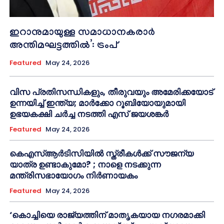
ഇറാനുമായുള്ള സമാധാനകരാർ
അന്തിമഘട്ടത്തിൽ‌’: ട്രംപ്
Featured
May 24, 2026
വിസ പ്രതിസന്ധികളും, തീരുവയും അമേരിക്കയോട്
ഉന്നയിച്ച് ഇന്ത്യ; മാർക്കോ റൂബിയോയുമായി
ഉഭയകക്ഷി ചർച്ച നടത്തി എസ് ജയശങ്കർ
Featured
May 24, 2026
കെഎസ്ആർടിസിയിൽ സ്ത്രീകൾക്ക് സൗജന്യ
യാത്ര ഉണ്ടാകുമോ? ; നാളെ നടക്കുന്ന
മന്ത്രിസഭായോഗം നിർണായകം
Featured
May 24, 2026
‘കൊച്ചിയെ രാജ്യത്തിന് മാതൃകയായ നഗരമാക്കി