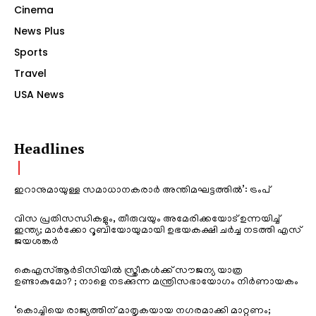
Cinema
News Plus
Sports
Travel
USA News
Headlines
ഇറാനുമായുള്ള സമാധാനകരാർ അന്തിമഘട്ടത്തിൽ‌’: ട്രംപ്
വിസ പ്രതിസന്ധികളും, തീരുവയും അമേരിക്കയോട് ഉന്നയിച്ച്
ഇന്ത്യ; മാർക്കോ റൂബിയോയുമായി ഉഭയകക്ഷി ചർച്ച നടത്തി എസ്
ജയശങ്കർ
കെഎസ്ആർടിസിയിൽ സ്ത്രീകൾക്ക് സൗജന്യ യാത്ര
ഉണ്ടാകുമോ? ; നാളെ നടക്കുന്ന മന്ത്രിസഭായോഗം നിർണായകം
‘കൊച്ചിയെ രാജ്യത്തിന് മാതൃകയായ നഗരമാക്കി മാറ്റണം;