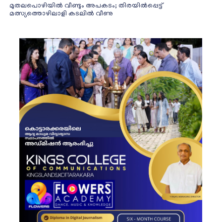
മുതലപൊഴിയിൽ വീണ്ടും അപകടം; തിരയിൽപ്പെട്ട്
മത്സ്യത്തൊഴിലാളി കടലിൽ വീണു