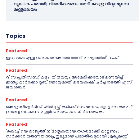
വ്യാപക പരാതി; വിശദീകരണം തേടി കേന്ദ്ര വിദ്യാഭ്യാസ
മന്ത്രാലയം
Topics
Featured
ഇറാനുമായുള്ള സമാധാനകരാർ അന്തിമഘട്ടത്തിൽ‌’: ട്രംപ്
Featured
വിസ പ്രതിസന്ധികളും, തീരുവയും അമേരിക്കയോട് ഉന്നയിച്ച്
ഇന്ത്യ; മാർക്കോ റൂബിയോയുമായി ഉഭയകക്ഷി ചർച്ച നടത്തി എസ്
ജയശങ്കർ
Featured
കെഎസ്ആർടിസിയിൽ സ്ത്രീകൾക്ക് സൗജന്യ യാത്ര ഉണ്ടാകുമോ?
; നാളെ നടക്കുന്ന മന്ത്രിസഭായോഗം നിർണായകം
Featured
‘കൊച്ചിയെ രാജ്യത്തിന് മാതൃകയായ നഗരമാക്കി മാറ്റണം;
സർക്കാർ വരുന്നത് സ്വപ്നതുല്യമായ പദ്ധതികളുമായി’; മുഖ്യമന്ത്രി