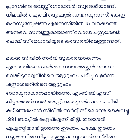
പ്രദേശിലെ വെസ്റ്റ് ഗോദാവരി സ്വദേശിയാണ്.
നിലവിൽ ഐബി സ്പെഷ്യൽ ഡയറക്ടറാണ്. കേന്ദ്ര
രഹസ്യന്വേഷണ ഏജൻസിയില്‍ 15 വ‍ർഷത്തെ
അനുഭവ സമ്പത്തുമായാണ് റവാഡ ചന്ദ്രശേഖർ
പൊലീസ് മേധാവിയുടെ കസേരയിലെത്തുന്നത്.
മകൻ സിവിൽ സർവീസുകാരനാകണം
എന്നായിരുന്നു കർഷകനായ അച്ഛൻ റവാഡ
വെങ്കിട്ടറാവുവിന്‍റെ ആഗ്രഹം. പഠിച്ചു വളർന്ന
ചന്ദ്രശേഖറിൻറെ ആഗ്രഹം
ഡോക്ടറാകാനുമായിരുന്നു. എംബിബിഎസ്
കിട്ടാത്തതിനാൽ അഗ്രിക്കൾച്ചറൽ പഠനം. പിജി
കഴിഞ്ഞപ്പോള്‍ സിവിൽ സർവ്വീസിലൊന്നു കൈവച്ചു.
1991 ബാച്ചിൽ ഐപിഎസ് കിട്ടി. തലശേരി
എഎസ്പിയായിട്ടാരുന്നു തുടക്കം. പക്ഷേ തുടക്കം
നല്ലതായിരുന്നില്ല. കൂത്തുപറമ്പു വെടിവയ്പ്പിനെ