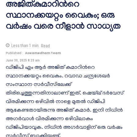
അജിത്കുമാറിന്‍റെ
സ്ഥാനക്കയറ്റം വൈകും; ഒരു
വർഷം വരെ നീളാൻ സാധ്യത
Less than 1
min.
Read
Published :
Aswamedham Team
June 30, 2025 8:23 am
ഡിജിപി എം ആർ അജിത് കുമാറിന്‍റെ
സ്ഥാനക്കയറ്റം വൈകും. റവാഡ ചന്ദ്രശേഖർ
സംസ്ഥാന സർവീസിലേക്ക്
തിരിച്ചെത്തുന്നതിനാലാണ് ഇത്. ഷെയ്ഖ് ദർവേസ്
വിരമിക്കുന്ന ഒഴിവിൽ നാളെ മുതൽ ഡിജിപി
ആകേണ്ടതായിരുന്നു അജിത് കുമാർ. ഇനി നിധിൻ
അഗർവാൾ വിരമിക്കുന്ന ഒഴിവിലാകും
ഡിജിപിയാവുക. നിധിൻ അഗർവാളിന് ഒരു വർഷം
സർവീസ് ബാക്കിയുണ്ട്.