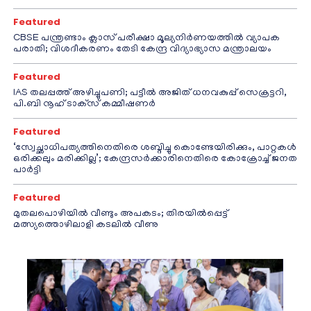
Featured
CBSE പന്ത്രണ്ടാം ക്ലാസ് പരീക്ഷാ മൂല്യനിർണയത്തിൽ വ്യാപക
പരാതി; വിശദീകരണം തേടി കേന്ദ്ര വിദ്യാഭ്യാസ മന്ത്രാലയം
Featured
IAS തലപ്പത്ത് അഴിച്ചുപണി; പട്ടീല്‍ അജിത് ധനവകുപ്പ് സെക്രട്ടറി,
പി.ബി നൂഹ് ടാക്‌സ് കമ്മീഷണര്‍
Featured
‘സ്വേച്ഛാധിപത്യത്തിനെതിരെ ശബ്ദിച്ചു കൊണ്ടേയിരിക്കും, പാറ്റകൾ
ഒരിക്കലും മരിക്കില്ല’; കേന്ദ്രസർക്കാരിനെതിരെ കോക്രോച്ച് ജനത
പാർട്ടി
Featured
മുതലപൊഴിയിൽ വീണ്ടും അപകടം; തിരയിൽപ്പെട്ട്
മത്സ്യത്തൊഴിലാളി കടലിൽ വീണു