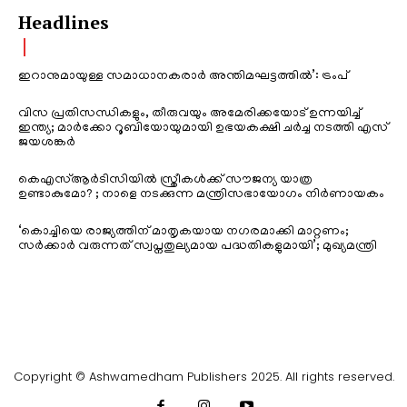
Headlines
ഇറാനുമായുള്ള സമാധാനകരാർ അന്തിമഘട്ടത്തിൽ‌’: ട്രംപ്
വിസ പ്രതിസന്ധികളും, തീരുവയും അമേരിക്കയോട് ഉന്നയിച്ച്
ഇന്ത്യ; മാർക്കോ റൂബിയോയുമായി ഉഭയകക്ഷി ചർച്ച നടത്തി എസ്
ജയശങ്കർ
കെഎസ്ആർടിസിയിൽ സ്ത്രീകൾക്ക് സൗജന്യ യാത്ര
ഉണ്ടാകുമോ? ; നാളെ നടക്കുന്ന മന്ത്രിസഭായോഗം നിർണായകം
‘കൊച്ചിയെ രാജ്യത്തിന് മാതൃകയായ നഗരമാക്കി മാറ്റണം;
സർക്കാർ വരുന്നത് സ്വപ്നതുല്യമായ പദ്ധതികളുമായി’; മുഖ്യമന്ത്രി
Copyright © Ashwamedham Publishers 2025. All rights reserved.