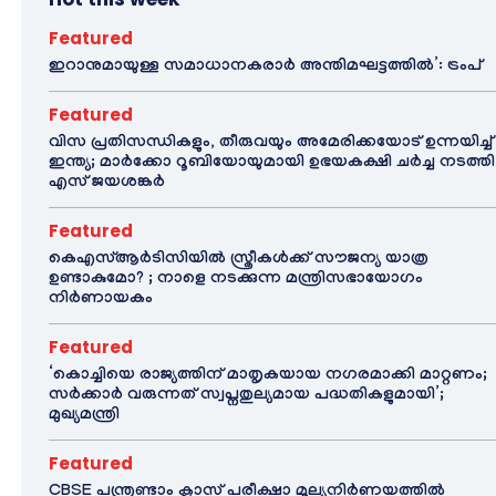
Featured
ഇറാനുമായുള്ള സമാധാനകരാർ അന്തിമഘട്ടത്തിൽ‌’: ട്രംപ്
Featured
വിസ പ്രതിസന്ധികളും, തീരുവയും അമേരിക്കയോട് ഉന്നയിച്ച്
ഇന്ത്യ; മാർക്കോ റൂബിയോയുമായി ഉഭയകക്ഷി ചർച്ച നടത്തി
എസ് ജയശങ്കർ
Featured
കെഎസ്ആർടിസിയിൽ സ്ത്രീകൾക്ക് സൗജന്യ യാത്ര
ഉണ്ടാകുമോ? ; നാളെ നടക്കുന്ന മന്ത്രിസഭായോഗം
നിർണായകം
Featured
‘കൊച്ചിയെ രാജ്യത്തിന് മാതൃകയായ നഗരമാക്കി മാറ്റണം;
സർക്കാർ വരുന്നത് സ്വപ്നതുല്യമായ പദ്ധതികളുമായി’;
മുഖ്യമന്ത്രി
Featured
CBSE പന്ത്രണ്ടാം ക്ലാസ് പരീക്ഷാ മൂല്യനിർണയത്തിൽ