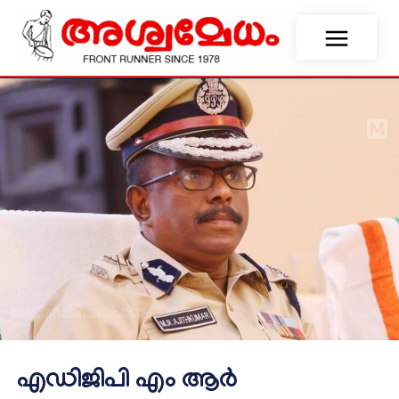
എഡിജിപി എം ആർ