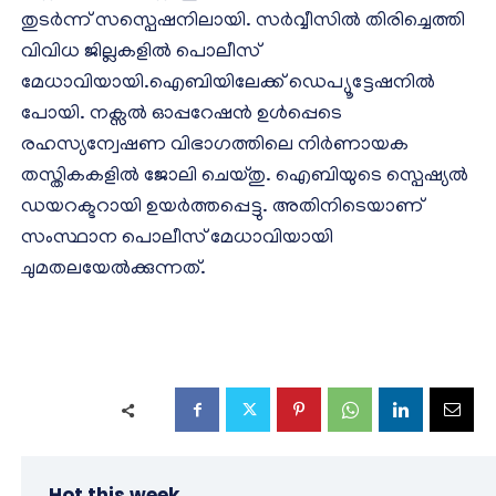
തുടർന്ന് സസ്പെഷനിലായി. സർവ്വീസിൽ തിരിച്ചെത്തി
വിവിധ ജില്ലകളിൽ പൊലീസ്
മേധാവിയായി.ഐബിയിലേക്ക് ഡെപ്യൂട്ടേഷനിൽ
പോയി. നക്സൽ ഓപ്പറേഷൻ ഉള്‍പ്പെടെ
രഹസ്യന്വേഷണ വിഭാഗത്തിലെ നിർണായക
തസ്തികകളിൽ ജോലി ചെയ്തു. ഐബിയുടെ സ്പെഷ്യൽ
ഡയറക്ടറായി ഉയർത്തപ്പെട്ടു. അതിനിടെയാണ്
സംസ്ഥാന പൊലീസ് മേധാവിയായി
ചുമതലയേൽക്കുന്നത്.
Hot this week