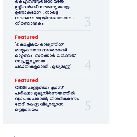
കെഎസ്ആർടിസിയിൽ
സ്ത്രീകൾക്ക് സൗജന്യ യാത്ര
ഉണ്ടാകുമോ? ; നാളെ
നടക്കുന്ന മന്ത്രിസഭായോഗം
നിർണായകം
Featured
‘കൊച്ചിയെ രാജ്യത്തിന്
മാതൃകയായ നഗരമാക്കി
മാറ്റണം; സർക്കാർ വരുന്നത്
സ്വപ്നതുല്യമായ
പദ്ധതികളുമായി’; മുഖ്യമന്ത്രി
Featured
CBSE പന്ത്രണ്ടാം ക്ലാസ്
പരീക്ഷാ മൂല്യനിർണയത്തിൽ
വ്യാപക പരാതി; വിശദീകരണം
തേടി കേന്ദ്ര വിദ്യാഭ്യാസ
മന്ത്രാലയം