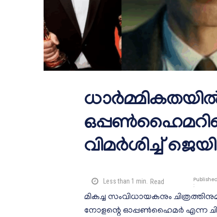
ധാർമ്മികതയിൽ നി
ഒപ്പൺഹൈമറി
വിമർശിച്ച് ജ
Publishe
Less than 1
min.
Read
:
മികച്ച സംവിധായകനും ചിത്രത്തിനുമ
നോളന്റെ ഓപ്പൺഹൈമർ എന്ന ചിത്ര