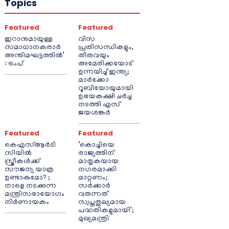
Topics
Featured
Featured
ഇറാനുമായുള്ള
വിസ
സമാധാനകരാർ
പ്രതിസന്ധികളും,
അന്തിമഘട്ടത്തിൽ‌’
തീരുവയും
: ട്രംപ്
അമേരിക്കയോട്
ഉന്നയിച്ച് ഇന്ത്യ;
മാർക്കോ
റൂബിയോയുമായി
ഉഭയകക്ഷി ചർച്ച
നടത്തി എസ്
ജയശങ്കർ
Featured
Featured
കെഎസ്ആർടി
‘കൊച്ചിയെ
സിയിൽ
രാജ്യത്തിന്
സ്ത്രീകൾക്ക്
മാതൃകയായ
സൗജന്യ യാത്ര
നഗരമാക്കി
ഉണ്ടാകുമോ? ;
മാറ്റണം;
നാളെ നടക്കുന്ന
സർക്കാർ
മന്ത്രിസഭായോഗം
വരുന്നത്
നിർണായകം
സ്വപ്നതുല്യമായ
പദ്ധതികളുമായി’;
മുഖ്യമന്ത്രി