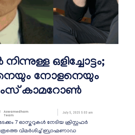
ന്നുള്ള ഒളിച്ചോട്ടം;
നെയും നോളനെയും
െയിംസ് കാമറോൺ
d
Aswamedham
July 5, 2025 5:03 am
Team
ടക്കം 7 ഓസ്കറുകൾ നേടിയ ക്രിസ്റ്റഫർ
ത്തെ വിമർശിച്ച് ബ്രാഹ്മണാഡ