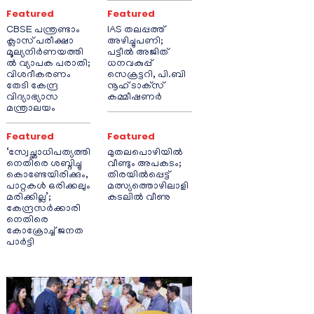
Featured
Featured
CBSE പന്ത്രണ്ടാം
IAS തലപ്പത്ത്
ക്ലാസ് പരീക്ഷാ
അഴിച്ചുപണി;
മൂല്യനിർണയത്തി
പട്ടീല്‍ അജിത്
ൽ വ്യാപക പരാതി;
ധനവകുപ്പ്
വിശദീകരണം
സെക്രട്ടറി, പി.ബി
തേടി കേന്ദ്ര
നൂഹ് ടാക്‌സ്
വിദ്യാഭ്യാസ
കമ്മീഷണര്‍
മന്ത്രാലയം
Featured
Featured
‘സ്വേച്ഛാധിപത്യത്തി
മുതലപൊഴിയിൽ
നെതിരെ ശബ്ദിച്ചു
വീണ്ടും അപകടം;
കൊണ്ടേയിരിക്കും,
തിരയിൽപ്പെട്ട്
പാറ്റകൾ ഒരിക്കലും
മത്സ്യത്തൊഴിലാളി
മരിക്കില്ല’;
കടലിൽ വീണു
കേന്ദ്രസർക്കാരി
നെതിരെ
കോക്രോച്ച് ജനത
പാർട്ടി