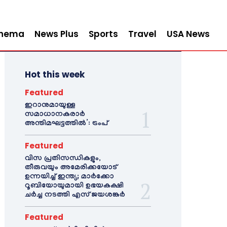
inema
News Plus
Sports
Travel
USA News
Hot this week
Featured
ഇറാനുമായുള്ള
സമാധാനകരാർ
അന്തിമഘട്ടത്തിൽ‌’: ട്രംപ്
Featured
വിസ പ്രതിസന്ധികളും,
തീരുവയും അമേരിക്കയോട്
ഉന്നയിച്ച് ഇന്ത്യ; മാർക്കോ
റൂബിയോയുമായി ഉഭയകക്ഷി
ചർച്ച നടത്തി എസ് ജയശങ്കർ
Featured