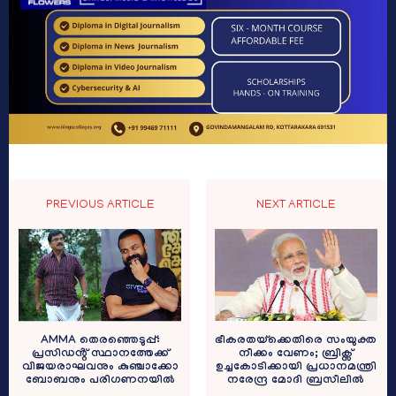
PREVIOUS ARTICLE
NEXT ARTICLE
ഭീകരതയ്‌ക്കെതിരെ സംയുക്ത
AMMA തെരഞ്ഞെടുപ്പ്:
നീക്കം വേണം; ബ്രിക്സ്
പ്രസിഡൻ്റ് സ്ഥാനത്തേക്ക്
ഉച്ചകോടിക്കായി പ്രധാനമന്ത്രി
വിജയരാഘവനും കുഞ്ചാക്കോ
നരേന്ദ്ര മോദി ബ്രസീലിൽ
ബോബനും പരിഗണനയിൽ