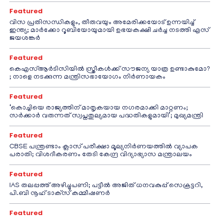
Featured
വിസ പ്രതിസന്ധികളും, തീരുവയും അമേരിക്കയോട് ഉന്നയിച്ച്
ഇന്ത്യ; മാർക്കോ റൂബിയോയുമായി ഉഭയകക്ഷി ചർച്ച നടത്തി എസ്
ജയശങ്കർ
Featured
കെഎസ്ആർടിസിയിൽ സ്ത്രീകൾക്ക് സൗജന്യ യാത്ര ഉണ്ടാകുമോ?
; നാളെ നടക്കുന്ന മന്ത്രിസഭായോഗം നിർണായകം
Featured
‘കൊച്ചിയെ രാജ്യത്തിന് മാതൃകയായ നഗരമാക്കി മാറ്റണം;
സർക്കാർ വരുന്നത് സ്വപ്നതുല്യമായ പദ്ധതികളുമായി’; മുഖ്യമന്ത്രി
Featured
CBSE പന്ത്രണ്ടാം ക്ലാസ് പരീക്ഷാ മൂല്യനിർണയത്തിൽ വ്യാപക
പരാതി; വിശദീകരണം തേടി കേന്ദ്ര വിദ്യാഭ്യാസ മന്ത്രാലയം
Featured
IAS തലപ്പത്ത് അഴിച്ചുപണി; പട്ടീല്‍ അജിത് ധനവകുപ്പ് സെക്രട്ടറി,
പി.ബി നൂഹ് ടാക്‌സ് കമ്മീഷണര്‍
Featured