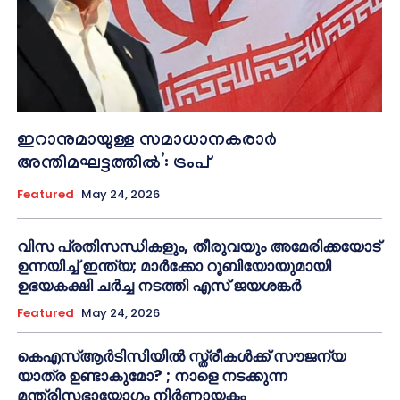
ഇറാനുമായുള്ള സമാധാനകരാർ
അന്തിമഘട്ടത്തിൽ‌’: ട്രംപ്
Featured
May 24, 2026
വിസ പ്രതിസന്ധികളും, തീരുവയും അമേരിക്കയോട്
ഉന്നയിച്ച് ഇന്ത്യ; മാർക്കോ റൂബിയോയുമായി
ഉഭയകക്ഷി ചർച്ച നടത്തി എസ് ജയശങ്കർ
Featured
May 24, 2026
കെഎസ്ആർടിസിയിൽ സ്ത്രീകൾക്ക് സൗജന്യ
യാത്ര ഉണ്ടാകുമോ? ; നാളെ നടക്കുന്ന
മന്ത്രിസഭായോഗം നിർണായകം