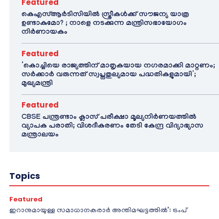
Featured
കെഎസ്ആർടിസിയിൽ സ്ത്രീകൾക്ക് സൗജന്യ യാത്ര
ഉണ്ടാകുമോ? ; നാളെ നടക്കുന്ന മന്ത്രിസഭായോഗം
നിർണായകം
Featured
‘കൊച്ചിയെ രാജ്യത്തിന് മാതൃകയായ നഗരമാക്കി മാറ്റണം;
സർക്കാർ വരുന്നത് സ്വപ്നതുല്യമായ പദ്ധതികളുമായി’;
മുഖ്യമന്ത്രി
Featured
CBSE പന്ത്രണ്ടാം ക്ലാസ് പരീക്ഷാ മൂല്യനിർണയത്തിൽ
വ്യാപക പരാതി; വിശദീകരണം തേടി കേന്ദ്ര വിദ്യാഭ്യാസ
മന്ത്രാലയം
Topics
Featured
ഇറാനുമായുള്ള സമാധാനകരാർ അന്തിമഘട്ടത്തിൽ‌’: ട്രംപ്