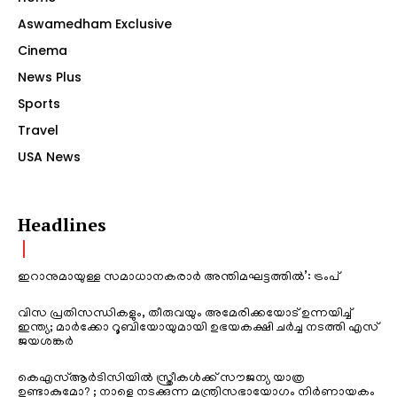
Aswamedham Exclusive
Cinema
News Plus
Sports
Travel
USA News
Headlines
ഇറാനുമായുള്ള സമാധാനകരാർ അന്തിമഘട്ടത്തിൽ‌’: ട്രംപ്
വിസ പ്രതിസന്ധികളും, തീരുവയും അമേരിക്കയോട് ഉന്നയിച്ച്
ഇന്ത്യ; മാർക്കോ റൂബിയോയുമായി ഉഭയകക്ഷി ചർച്ച നടത്തി എസ്
ജയശങ്കർ
കെഎസ്ആർടിസിയിൽ സ്ത്രീകൾക്ക് സൗജന്യ യാത്ര
ഉണ്ടാകുമോ? ; നാളെ നടക്കുന്ന മന്ത്രിസഭായോഗം നിർണായകം