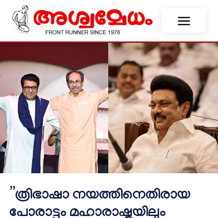
”ത്രിഭാഷാ നയത്തിനെതിരായ
പോരാട്ടം മഹാരാഷ്ട്രയിലും