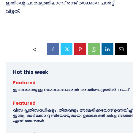
ഇതിന്റെ പാരമ്യത്തിലാണ് രാജ് താക്കറെ പാര്‍ട്ടി
വിട്ടത്.
Hot this week
Featured
ഇറാനുമായുള്ള സമാധാനകരാർ അന്തിമഘട്ടത്തിൽ‌’: ട്രംപ്
Featured
വിസ പ്രതിസന്ധികളും, തീരുവയും അമേരിക്കയോട് ഉന്നയിച്ച്
ഇന്ത്യ; മാർക്കോ റൂബിയോയുമായി ഉഭയകക്ഷി ചർച്ച നടത്തി
എസ് ജയശങ്കർ