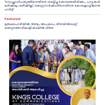
‘സ്വേച്ഛാധിപത്യത്തിനെതിരെ ശബ്ദിച്ചു കൊണ്ടേയിരിക്കും, പാറ്റകൾ
ഒരിക്കലും മരിക്കില്ല’; കേന്ദ്രസർക്കാരിനെതിരെ കോക്രോച്ച് ജനത
പാർട്ടി
Featured
മുതലപൊഴിയിൽ വീണ്ടും അപകടം; തിരയിൽപ്പെട്ട്
മത്സ്യത്തൊഴിലാളി കടലിൽ വീണു