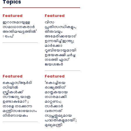
Topics
Featured
Featured
ഇറാനുമായുള്ള
വിസ
സമാധാനകരാർ
പ്രതിസന്ധികളും,
അന്തിമഘട്ടത്തിൽ‌’
തീരുവയും
: ട്രംപ്
അമേരിക്കയോട്
ഉന്നയിച്ച് ഇന്ത്യ;
മാർക്കോ
റൂബിയോയുമായി
ഉഭയകക്ഷി ചർച്ച
നടത്തി എസ്
ജയശങ്കർ
Featured
Featured
കെഎസ്ആർടി
‘കൊച്ചിയെ
സിയിൽ
രാജ്യത്തിന്
സ്ത്രീകൾക്ക്
മാതൃകയായ
സൗജന്യ യാത്ര
നഗരമാക്കി
ഉണ്ടാകുമോ? ;
മാറ്റണം;
നാളെ നടക്കുന്ന
സർക്കാർ
മന്ത്രിസഭായോഗം
വരുന്നത്
നിർണായകം
സ്വപ്നതുല്യമായ
പദ്ധതികളുമായി’;
മുഖ്യമന്ത്രി