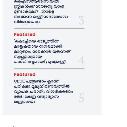
കെഎസ്ആർടിസിയിൽ
സ്ത്രീകൾക്ക് സൗജന്യ യാത്ര
ഉണ്ടാകുമോ? ; നാളെ
നടക്കുന്ന മന്ത്രിസഭായോഗം
നിർണായകം
Featured
‘കൊച്ചിയെ രാജ്യത്തിന്
മാതൃകയായ നഗരമാക്കി
മാറ്റണം; സർക്കാർ വരുന്നത്
സ്വപ്നതുല്യമായ
പദ്ധതികളുമായി’; മുഖ്യമന്ത്രി
Featured
CBSE പന്ത്രണ്ടാം ക്ലാസ്
പരീക്ഷാ മൂല്യനിർണയത്തിൽ
വ്യാപക പരാതി; വിശദീകരണം
തേടി കേന്ദ്ര വിദ്യാഭ്യാസ
മന്ത്രാലയം