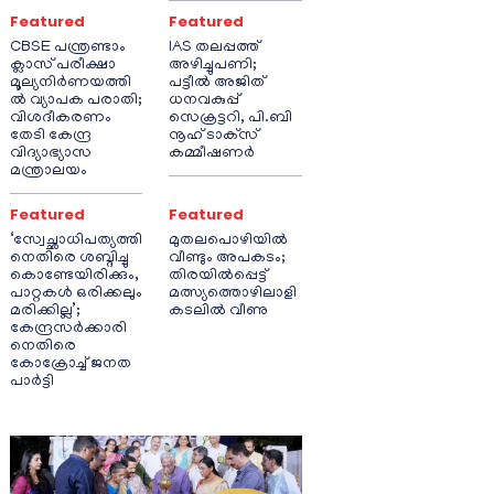
Featured
Featured
CBSE പന്ത്രണ്ടാം
IAS തലപ്പത്ത്
ക്ലാസ് പരീക്ഷാ
അഴിച്ചുപണി;
മൂല്യനിർണയത്തി
പട്ടീല്‍ അജിത്
ൽ വ്യാപക പരാതി;
ധനവകുപ്പ്
വിശദീകരണം
സെക്രട്ടറി, പി.ബി
തേടി കേന്ദ്ര
നൂഹ് ടാക്‌സ്
വിദ്യാഭ്യാസ
കമ്മീഷണര്‍
മന്ത്രാലയം
Featured
Featured
‘സ്വേച്ഛാധിപത്യത്തി
മുതലപൊഴിയിൽ
നെതിരെ ശബ്ദിച്ചു
വീണ്ടും അപകടം;
കൊണ്ടേയിരിക്കും,
തിരയിൽപ്പെട്ട്
പാറ്റകൾ ഒരിക്കലും
മത്സ്യത്തൊഴിലാളി
മരിക്കില്ല’;
കടലിൽ വീണു
കേന്ദ്രസർക്കാരി
നെതിരെ
കോക്രോച്ച് ജനത
പാർട്ടി