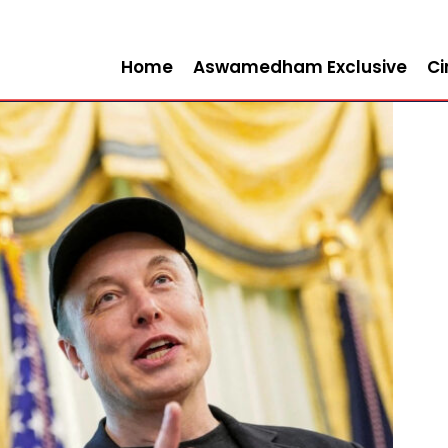
Home
Aswamedham Exclusive
C