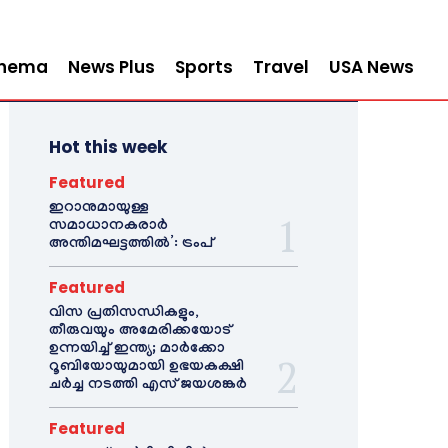
inema
News Plus
Sports
Travel
USA News
Hot this week
Featured
ഇറാനുമായുള്ള
സമാധാനകരാർ
അന്തിമഘട്ടത്തിൽ‌’: ട്രംപ്
Featured
വിസ പ്രതിസന്ധികളും,
തീരുവയും അമേരിക്കയോട്
ഉന്നയിച്ച് ഇന്ത്യ; മാർക്കോ
റൂബിയോയുമായി ഉഭയകക്ഷി
ചർച്ച നടത്തി എസ് ജയശങ്കർ
Featured