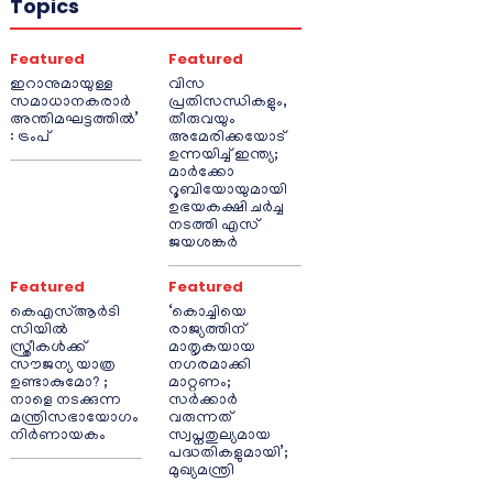
Topics
Featured
Featured
ഇറാനുമായുള്ള
വിസ
സമാധാനകരാർ
പ്രതിസന്ധികളും,
അന്തിമഘട്ടത്തിൽ‌’
തീരുവയും
: ട്രംപ്
അമേരിക്കയോട്
ഉന്നയിച്ച് ഇന്ത്യ;
മാർക്കോ
റൂബിയോയുമായി
ഉഭയകക്ഷി ചർച്ച
നടത്തി എസ്
ജയശങ്കർ
Featured
Featured
കെഎസ്ആർടി
‘കൊച്ചിയെ
സിയിൽ
രാജ്യത്തിന്
സ്ത്രീകൾക്ക്
മാതൃകയായ
സൗജന്യ യാത്ര
നഗരമാക്കി
ഉണ്ടാകുമോ? ;
മാറ്റണം;
നാളെ നടക്കുന്ന
സർക്കാർ
മന്ത്രിസഭായോഗം
വരുന്നത്
നിർണായകം
സ്വപ്നതുല്യമായ
പദ്ധതികളുമായി’;
മുഖ്യമന്ത്രി