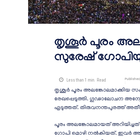
തൃശൂര്‍ പൂരം 
സുരേഷ് ഗോപിയു
Publishe
Less than 1
min.
Read
:
തൃശൂര്‍ പൂരം അലങ്കോലമാക്കിയ സ
രേഖപ്പെടുത്തി. ഗൂഢാലോചന അന്വേ
എടുത്തത്. തിരുവനന്തപുരത്ത് അത
പൂരം അലങ്കോലമായത് അറിയിച്ചത്
ഗോപി മൊഴി നല്‍കിയത്. ഇവര്‍ അ