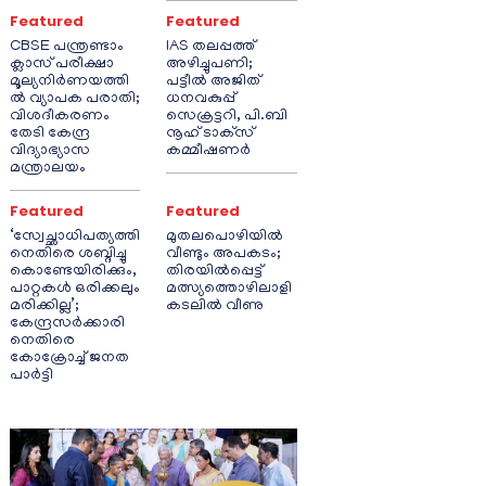
Featured
Featured
CBSE പന്ത്രണ്ടാം
IAS തലപ്പത്ത്
ക്ലാസ് പരീക്ഷാ
അഴിച്ചുപണി;
മൂല്യനിർണയത്തി
പട്ടീല്‍ അജിത്
ൽ വ്യാപക പരാതി;
ധനവകുപ്പ്
വിശദീകരണം
സെക്രട്ടറി, പി.ബി
തേടി കേന്ദ്ര
നൂഹ് ടാക്‌സ്
വിദ്യാഭ്യാസ
കമ്മീഷണര്‍
മന്ത്രാലയം
Featured
Featured
‘സ്വേച്ഛാധിപത്യത്തി
മുതലപൊഴിയിൽ
നെതിരെ ശബ്ദിച്ചു
വീണ്ടും അപകടം;
കൊണ്ടേയിരിക്കും,
തിരയിൽപ്പെട്ട്
പാറ്റകൾ ഒരിക്കലും
മത്സ്യത്തൊഴിലാളി
മരിക്കില്ല’;
കടലിൽ വീണു
കേന്ദ്രസർക്കാരി
നെതിരെ
കോക്രോച്ച് ജനത
പാർട്ടി