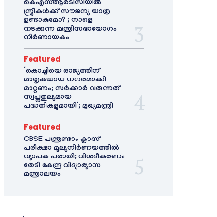
കെഎസ്ആർടിസിയിൽ
സ്ത്രീകൾക്ക് സൗജന്യ യാത്ര
ഉണ്ടാകുമോ? ; നാളെ
നടക്കുന്ന മന്ത്രിസഭായോഗം
നിർണായകം
Featured
‘കൊച്ചിയെ രാജ്യത്തിന്
മാതൃകയായ നഗരമാക്കി
മാറ്റണം; സർക്കാർ വരുന്നത്
സ്വപ്നതുല്യമായ
പദ്ധതികളുമായി’; മുഖ്യമന്ത്രി
Featured
CBSE പന്ത്രണ്ടാം ക്ലാസ്
പരീക്ഷാ മൂല്യനിർണയത്തിൽ
വ്യാപക പരാതി; വിശദീകരണം
തേടി കേന്ദ്ര വിദ്യാഭ്യാസ
മന്ത്രാലയം