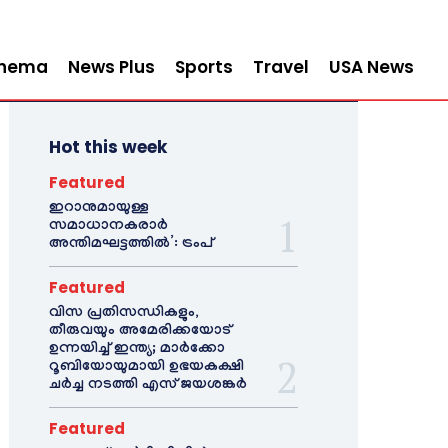
inema
News Plus
Sports
Travel
USA News
Hot this week
Featured
ഇറാനുമായുള്ള
സമാധാനകരാർ
അന്തിമഘട്ടത്തിൽ‌’: ട്രംപ്
Featured
വിസ പ്രതിസന്ധികളും,
തീരുവയും അമേരിക്കയോട്
ഉന്നയിച്ച് ഇന്ത്യ; മാർക്കോ
റൂബിയോയുമായി ഉഭയകക്ഷി
ചർച്ച നടത്തി എസ് ജയശങ്കർ
Featured