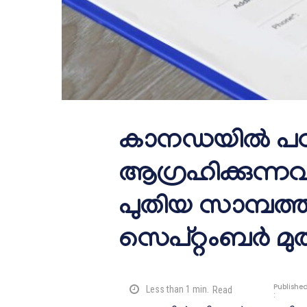
കാനഡയിൽ പഠി
ആഗ്രഹിക്കുന്ന
പുതിയ സാമ്പത
സെപ്റ്റംബർ മുത
Publishe
Less than 1
min.
Read
: