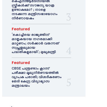
കെഎസ്ആർടിസിയിൽ
സ്ത്രീകൾക്ക് സൗജന്യ യാത്ര
ഉണ്ടാകുമോ? ; നാളെ
നടക്കുന്ന മന്ത്രിസഭായോഗം
നിർണായകം
Featured
‘കൊച്ചിയെ രാജ്യത്തിന്
മാതൃകയായ നഗരമാക്കി
മാറ്റണം; സർക്കാർ വരുന്നത്
സ്വപ്നതുല്യമായ
പദ്ധതികളുമായി’; മുഖ്യമന്ത്രി
Featured
CBSE പന്ത്രണ്ടാം ക്ലാസ്
പരീക്ഷാ മൂല്യനിർണയത്തിൽ
വ്യാപക പരാതി; വിശദീകരണം
തേടി കേന്ദ്ര വിദ്യാഭ്യാസ
മന്ത്രാലയം