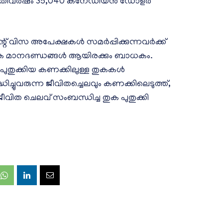
പ്രതിവർഷം 35,040 കനേഡിയൻ ഡോളർ
ു‍ഡന്റ് വിസ അപേക്ഷകൾ സമർപ്പിക്കുന്നവർക്ക്
്തിക മാനദണ്ഡങ്ങൾ ആയിരക്കും ബാധകം.
പുതുക്കിയ കണക്കിലുള്ള തുകകൾ
ിച്ചുവരുന്ന ജീവിതച്ചെലവും കണക്കിലെടുത്ത്,
ിത ചെലവ് സംബന്ധിച്ച തുക പുതുക്കി