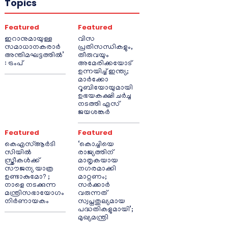
Topics
Featured
Featured
ഇറാനുമായുള്ള
വിസ
സമാധാനകരാർ
പ്രതിസന്ധികളും,
അന്തിമഘട്ടത്തിൽ‌’
തീരുവയും
: ട്രംപ്
അമേരിക്കയോട്
ഉന്നയിച്ച് ഇന്ത്യ;
മാർക്കോ
റൂബിയോയുമായി
ഉഭയകക്ഷി ചർച്ച
നടത്തി എസ്
ജയശങ്കർ
Featured
Featured
കെഎസ്ആർടി
‘കൊച്ചിയെ
സിയിൽ
രാജ്യത്തിന്
സ്ത്രീകൾക്ക്
മാതൃകയായ
സൗജന്യ യാത്ര
നഗരമാക്കി
ഉണ്ടാകുമോ? ;
മാറ്റണം;
നാളെ നടക്കുന്ന
സർക്കാർ
മന്ത്രിസഭായോഗം
വരുന്നത്
നിർണായകം
സ്വപ്നതുല്യമായ
പദ്ധതികളുമായി’;
മുഖ്യമന്ത്രി