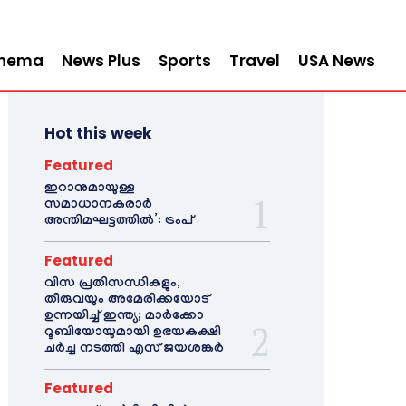
inema
News Plus
Sports
Travel
USA News
Hot this week
Featured
ഇറാനുമായുള്ള
സമാധാനകരാർ
അന്തിമഘട്ടത്തിൽ‌’: ട്രംപ്
Featured
വിസ പ്രതിസന്ധികളും,
തീരുവയും അമേരിക്കയോട്
ഉന്നയിച്ച് ഇന്ത്യ; മാർക്കോ
റൂബിയോയുമായി ഉഭയകക്ഷി
ചർച്ച നടത്തി എസ് ജയശങ്കർ
Featured