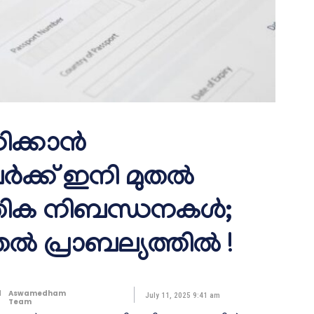
ക്കാൻ
വർക്ക് ഇനി മുതൽ
്തിക നിബന്ധനകൾ;
ൽ പ്രാബല്യത്തിൽ !
d
Aswamedham
July 11, 2025 9:41 am
Team