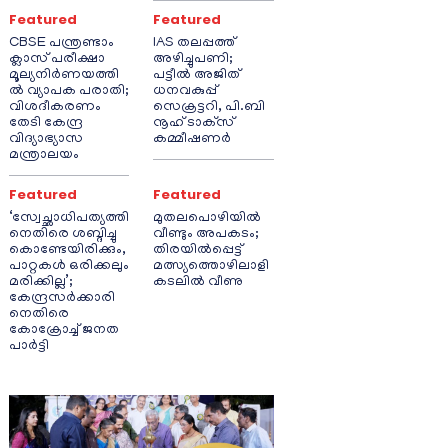
Featured
Featured
CBSE പന്ത്രണ്ടാം
IAS തലപ്പത്ത്
ക്ലാസ് പരീക്ഷാ
അഴിച്ചുപണി;
മൂല്യനിർണയത്തി
പട്ടീല്‍ അജിത്
ൽ വ്യാപക പരാതി;
ധനവകുപ്പ്
വിശദീകരണം
സെക്രട്ടറി, പി.ബി
തേടി കേന്ദ്ര
നൂഹ് ടാക്‌സ്
വിദ്യാഭ്യാസ
കമ്മീഷണര്‍
മന്ത്രാലയം
Featured
Featured
‘സ്വേച്ഛാധിപത്യത്തി
മുതലപൊഴിയിൽ
നെതിരെ ശബ്ദിച്ചു
വീണ്ടും അപകടം;
കൊണ്ടേയിരിക്കും,
തിരയിൽപ്പെട്ട്
പാറ്റകൾ ഒരിക്കലും
മത്സ്യത്തൊഴിലാളി
മരിക്കില്ല’;
കടലിൽ വീണു
കേന്ദ്രസർക്കാരി
നെതിരെ
കോക്രോച്ച് ജനത
പാർട്ടി