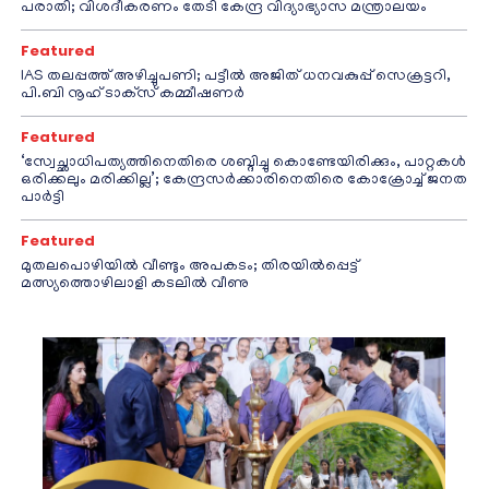
പരാതി; വിശദീകരണം തേടി കേന്ദ്ര വിദ്യാഭ്യാസ മന്ത്രാലയം
Featured
IAS തലപ്പത്ത് അഴിച്ചുപണി; പട്ടീല്‍ അജിത് ധനവകുപ്പ് സെക്രട്ടറി,
പി.ബി നൂഹ് ടാക്‌സ് കമ്മീഷണര്‍
Featured
‘സ്വേച്ഛാധിപത്യത്തിനെതിരെ ശബ്ദിച്ചു കൊണ്ടേയിരിക്കും, പാറ്റകൾ
ഒരിക്കലും മരിക്കില്ല’; കേന്ദ്രസർക്കാരിനെതിരെ കോക്രോച്ച് ജനത
പാർട്ടി
Featured
മുതലപൊഴിയിൽ വീണ്ടും അപകടം; തിരയിൽപ്പെട്ട്
മത്സ്യത്തൊഴിലാളി കടലിൽ വീണു