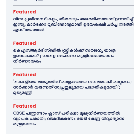
Featured
വിസ പ്രതിസന്ധികളും, തീരുവയും അമേരിക്കയോട് ഉന്നയിച്ച്
ഇന്ത്യ; മാർക്കോ റൂബിയോയുമായി ഉഭയകക്ഷി ചർച്ച നടത്തി
എസ് ജയശങ്കർ
Featured
കെഎസ്ആർടിസിയിൽ സ്ത്രീകൾക്ക് സൗജന്യ യാത്ര
ഉണ്ടാകുമോ? ; നാളെ നടക്കുന്ന മന്ത്രിസഭായോഗം
നിർണായകം
Featured
‘കൊച്ചിയെ രാജ്യത്തിന് മാതൃകയായ നഗരമാക്കി മാറ്റണം;
സർക്കാർ വരുന്നത് സ്വപ്നതുല്യമായ പദ്ധതികളുമായി’;
മുഖ്യമന്ത്രി
Featured
CBSE പന്ത്രണ്ടാം ക്ലാസ് പരീക്ഷാ മൂല്യനിർണയത്തിൽ
വ്യാപക പരാതി; വിശദീകരണം തേടി കേന്ദ്ര വിദ്യാഭ്യാസ
മന്ത്രാലയം