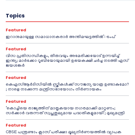
Topics
Featured
ഇറാനുമായുള്ള സമാധാനകരാർ അന്തിമഘട്ടത്തിൽ‌’: ട്രംപ്
Featured
വിസ പ്രതിസന്ധികളും, തീരുവയും അമേരിക്കയോട് ഉന്നയിച്ച്
ഇന്ത്യ; മാർക്കോ റൂബിയോയുമായി ഉഭയകക്ഷി ചർച്ച നടത്തി എസ്
ജയശങ്കർ
Featured
കെഎസ്ആർടിസിയിൽ സ്ത്രീകൾക്ക് സൗജന്യ യാത്ര ഉണ്ടാകുമോ?
; നാളെ നടക്കുന്ന മന്ത്രിസഭായോഗം നിർണായകം
Featured
‘കൊച്ചിയെ രാജ്യത്തിന് മാതൃകയായ നഗരമാക്കി മാറ്റണം;
സർക്കാർ വരുന്നത് സ്വപ്നതുല്യമായ പദ്ധതികളുമായി’; മുഖ്യമന്ത്രി
Featured
CBSE പന്ത്രണ്ടാം ക്ലാസ് പരീക്ഷാ മൂല്യനിർണയത്തിൽ വ്യാപക