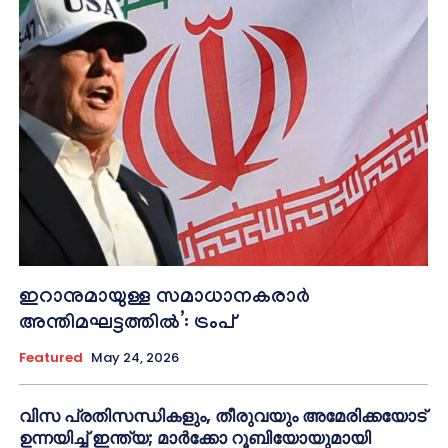
ഇറാനുമായുള്ള സമാധാനകരാർ
അന്തിമഘട്ടത്തിൽ‌’: ട്രംപ്
Featured
May 24, 2026
വിസ പ്രതിസന്ധികളും, തീരുവയും അമേരിക്കയോട്
ഉന്നയിച്ച് ഇന്ത്യ; മാർക്കോ റൂബിയോയുമായി