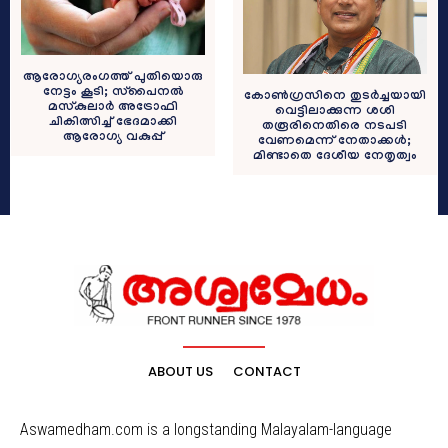
ആരോഗ്യരംഗത്ത് പുതിയൊരു
നേട്ടം കൂടി; സ്‌പൈനല്‍
കോണ്‍ഗ്രസിനെ തുടര്‍ച്ചയായി
മസ്‌കുലാര്‍ അട്രോഫി
വെട്ടിലാക്കുന്ന ശശി
ചികിത്സിച്ച് ഭേദമാക്കി
തരൂരിനെതിരെ നടപടി
ആരോഗ്യ വകുപ്പ്
വേണമെന്ന് നേതാക്കള്‍;
മിണ്ടാതെ ദേശീയ നേതൃത്വം
ABOUT US
CONTACT
Aswamedham.com is a longstanding Malayalam-language