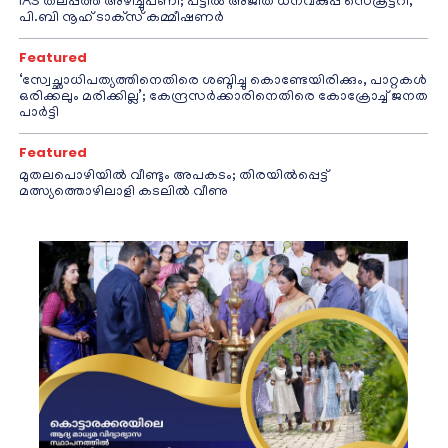
IAS തലപ്പത്ത് അഴിച്ചുപണി; പട്ടീല്‍ അജിത് ധനവകുപ്പ് സെക്രട്ടറി,
പി.ബി നൂഹ് ടാക്‌സ് കമ്മീഷണര്‍
Featured
‘സ്വേച്ഛാധിപത്യത്തിനെതിരെ ശബ്ദിച്ചു കൊണ്ടേയിരിക്കും, പാറ്റകൾ
ഒരിക്കലും മരിക്കില്ല’; കേന്ദ്രസർക്കാരിനെതിരെ കോക്രോച്ച് ജനത
പാർട്ടി
Featured
മുതലപൊഴിയിൽ വീണ്ടും അപകടം; തിരയിൽപ്പെട്ട്
മത്സ്യത്തൊഴിലാളി കടലിൽ വീണു