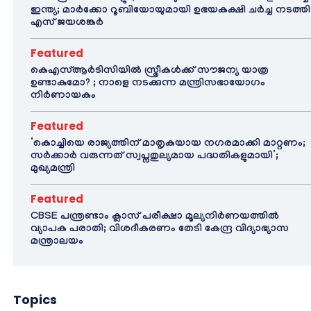
ഇന്ത്യ; മാർക്കോ റൂബിയോയുമായി ഉഭയകക്ഷി ചർച്ച നടത്തി
എസ് ജയശങ്കർ
Featured
കെഎസ്ആർടിസിയിൽ സ്ത്രീകൾക്ക് സൗജന്യ യാത്ര
ഉണ്ടാകുമോ? ; നാളെ നടക്കുന്ന മന്ത്രിസഭായോഗം
നിർണായകം
Featured
‘കൊച്ചിയെ രാജ്യത്തിന് മാതൃകയായ നഗരമാക്കി മാറ്റണം;
സർക്കാർ വരുന്നത് സ്വപ്നതുല്യമായ പദ്ധതികളുമായി’;
മുഖ്യമന്ത്രി
Featured
CBSE പന്ത്രണ്ടാം ക്ലാസ് പരീക്ഷാ മൂല്യനിർണയത്തിൽ
വ്യാപക പരാതി; വിശദീകരണം തേടി കേന്ദ്ര വിദ്യാഭ്യാസ
മന്ത്രാലയം
Topics