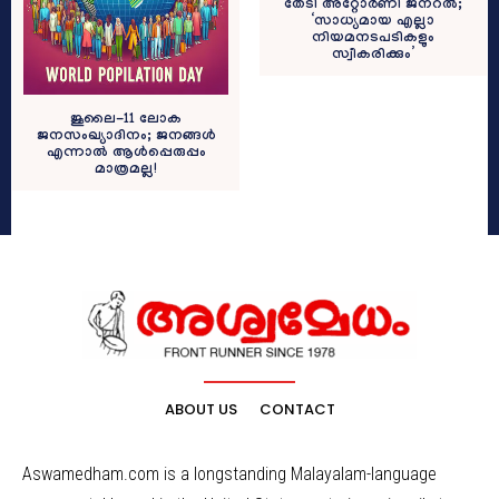
തേടി അറ്റോർണി ജനറൽ;
‘സാധ്യമായ എല്ലാ
നിയമനടപടികളും
സ്വീകരിക്കും’
ജൂലൈ-11 ലോക
ജനസംഖ്യാദിനം; ജനങ്ങള്‍
എന്നാല്‍ ആള്‍പ്പെരുപ്പം
മാത്രമല്ല!
ABOUT US
CONTACT
Aswamedham.com is a longstanding Malayalam-language