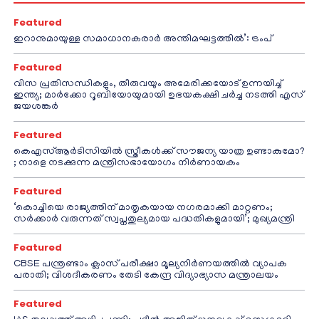
Featured
ഇറാനുമായുള്ള സമാധാനകരാർ അന്തിമഘട്ടത്തിൽ‌’: ട്രംപ്
Featured
വിസ പ്രതിസന്ധികളും, തീരുവയും അമേരിക്കയോട് ഉന്നയിച്ച്
ഇന്ത്യ; മാർക്കോ റൂബിയോയുമായി ഉഭയകക്ഷി ചർച്ച നടത്തി എസ്
ജയശങ്കർ
Featured
കെഎസ്ആർടിസിയിൽ സ്ത്രീകൾക്ക് സൗജന്യ യാത്ര ഉണ്ടാകുമോ?
; നാളെ നടക്കുന്ന മന്ത്രിസഭായോഗം നിർണായകം
Featured
‘കൊച്ചിയെ രാജ്യത്തിന് മാതൃകയായ നഗരമാക്കി മാറ്റണം;
സർക്കാർ വരുന്നത് സ്വപ്നതുല്യമായ പദ്ധതികളുമായി’; മുഖ്യമന്ത്രി
Featured
CBSE പന്ത്രണ്ടാം ക്ലാസ് പരീക്ഷാ മൂല്യനിർണയത്തിൽ വ്യാപക
പരാതി; വിശദീകരണം തേടി കേന്ദ്ര വിദ്യാഭ്യാസ മന്ത്രാലയം
Featured