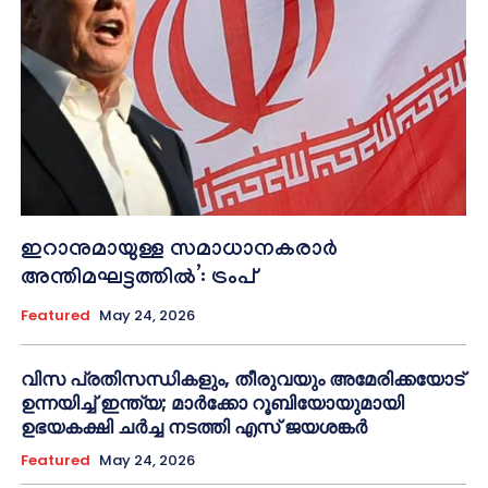
ഇറാനുമായുള്ള സമാധാനകരാർ
അന്തിമഘട്ടത്തിൽ‌’: ട്രംപ്
Featured
May 24, 2026
വിസ പ്രതിസന്ധികളും, തീരുവയും അമേരിക്കയോട്
ഉന്നയിച്ച് ഇന്ത്യ; മാർക്കോ റൂബിയോയുമായി
ഉഭയകക്ഷി ചർച്ച നടത്തി എസ് ജയശങ്കർ
Featured
May 24, 2026