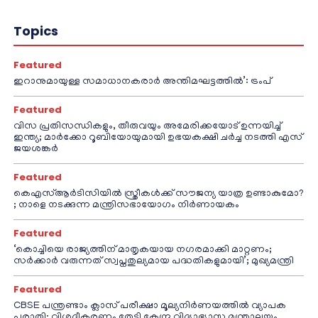
Topics
Featured
ഇറാനുമായുള്ള സമാധാനകരാർ അന്തിമഘട്ടത്തിൽ‌’: ട്രംപ്
Featured
വിസ പ്രതിസന്ധികളും, തീരുവയും അമേരിക്കയോട് ഉന്നയിച്ച്
ഇന്ത്യ; മാർക്കോ റൂബിയോയുമായി ഉഭയകക്ഷി ചർച്ച നടത്തി എസ്
ജയശങ്കർ
Featured
കെഎസ്ആർടിസിയിൽ സ്ത്രീകൾക്ക് സൗജന്യ യാത്ര ഉണ്ടാകുമോ?
; നാളെ നടക്കുന്ന മന്ത്രിസഭായോഗം നിർണായകം
Featured
‘കൊച്ചിയെ രാജ്യത്തിന് മാതൃകയായ നഗരമാക്കി മാറ്റണം;
സർക്കാർ വരുന്നത് സ്വപ്നതുല്യമായ പദ്ധതികളുമായി’; മുഖ്യമന്ത്രി
Featured
CBSE പന്ത്രണ്ടാം ക്ലാസ് പരീക്ഷാ മൂല്യനിർണയത്തിൽ വ്യാപക
പരാതി; വിശദീകരണം തേടി കേന്ദ്ര വിദ്യാഭ്യാസ മന്ത്രാലയം