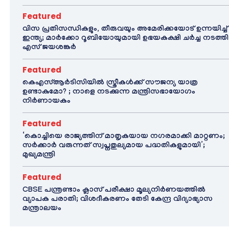
Featured
വിസ പ്രതിസന്ധികളും, തീരുവയും അമേരിക്കയോട് ഉന്നയിച്ച്
ഇന്ത്യ; മാർക്കോ റൂബിയോയുമായി ഉഭയകക്ഷി ചർച്ച നടത്തി
എസ് ജയശങ്കർ
Featured
കെഎസ്ആർടിസിയിൽ സ്ത്രീകൾക്ക് സൗജന്യ യാത്ര
ഉണ്ടാകുമോ? ; നാളെ നടക്കുന്ന മന്ത്രിസഭായോഗം
നിർണായകം
Featured
‘കൊച്ചിയെ രാജ്യത്തിന് മാതൃകയായ നഗരമാക്കി മാറ്റണം;
സർക്കാർ വരുന്നത് സ്വപ്നതുല്യമായ പദ്ധതികളുമായി’;
മുഖ്യമന്ത്രി
Featured
CBSE പന്ത്രണ്ടാം ക്ലാസ് പരീക്ഷാ മൂല്യനിർണയത്തിൽ
വ്യാപക പരാതി; വിശദീകരണം തേടി കേന്ദ്ര വിദ്യാഭ്യാസ
മന്ത്രാലയം