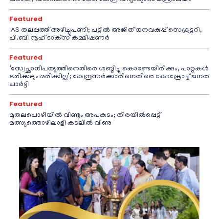
Featured
IAS തലപ്പത്ത് അഴിച്ചുപണി; പട്ടീല്‍ അജിത് ധനവകുപ്പ് സെക്രട്ടറി,
പി.ബി നൂഹ് ടാക്‌സ് കമ്മീഷണര്‍
Featured
‘സ്വേച്ഛാധിപത്യത്തിനെതിരെ ശബ്ദിച്ചു കൊണ്ടേയിരിക്കും, പാറ്റകൾ
ഒരിക്കലും മരിക്കില്ല’; കേന്ദ്രസർക്കാരിനെതിരെ കോക്രോച്ച് ജനത
പാർട്ടി
Featured
മുതലപൊഴിയിൽ വീണ്ടും അപകടം; തിരയിൽപ്പെട്ട്
മത്സ്യത്തൊഴിലാളി കടലിൽ വീണു