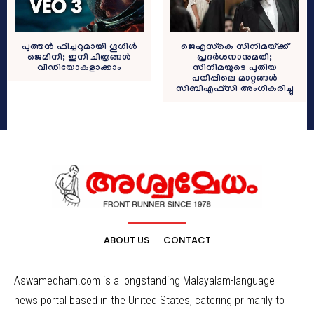
പുത്തൻ ഫീച്ചറുമായി ഗൂഗിൾ
ജെഎസ്‌കെ സിനിമയ്ക്ക്
ജെമിനി; ഇനി ചിത്രങ്ങൾ
പ്രദര്‍ശനാനുമതി;
വീഡിയോകളാക്കാം
സിനിമയുടെ പുതിയ
പതിപ്പിലെ മാറ്റങ്ങള്‍
സിബിഎഫ്‌സി അംഗീകരിച്ചു
ABOUT US
CONTACT
Aswamedham.com is a longstanding Malayalam-language
news portal based in the United States, catering primarily to