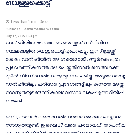
വെള്ളക്കെട്ട്
Less than 1
min.
Read
Published :
Aswamedham Team
July 12, 2025 1:53 pm
ഡൽഹിയിൽ കനത്ത മഴയെ തുടർന്ന് വിവിധ
സ്ഥലങ്ങളിൽ വെള്ളക്കെട്ട് രൂപപ്പെട്ടു. ഇന്ന് ഉച്ചയ്ക്ക്
ശേഷം ഡൽഹിയിൽ മഴ ശക്തമായി. ആർകെ പുരം
പ്രദേശത്ത് കനത്ത മഴ പെയ്തതിനാൽ ജനങ്ങൾക്ക്
ചൂടിൽ നിന്ന് നേരിയ ആശ്വാസം ലഭിച്ചു. അടുത്ത ആഴ്ച
ഡൽഹിയിലും പരിസര പ്രദേശങ്ങളിലും കനത്ത മഴയ്ക്ക്
സാധ്യതയുണ്ടെന്ന് കാലാവസ്ഥാ വകുപ്പ് മുന്നറിയിപ്പ്
നൽകി.
ശനി, ഞായർ വരെ നേരിയ തോതിൽ മഴ പെയ്യാൻ
സാധ്യതയുണ്ട്. ജൂലൈ 17 വരെ പരമാവധി താപനില