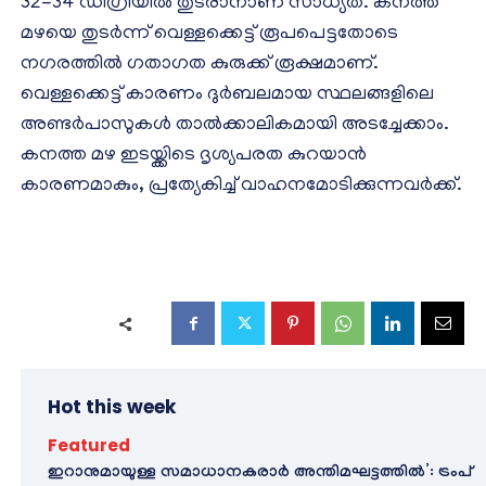
32-34 ഡിഗ്രിയിൽ തുടരാനാണ് സാധ്യത. കനത്ത
മഴയെ തുടർന്ന് വെള്ളക്കെട്ട് രൂപപെട്ടതോടെ
നഗരത്തിൽ ഗതാഗത കുരുക്ക് രൂക്ഷമാണ്.
വെള്ളക്കെട്ട് കാരണം ദുർബലമായ സ്ഥലങ്ങളിലെ
അണ്ടർപാസുകൾ താൽക്കാലികമായി അടച്ചേക്കാം.
കനത്ത മഴ ഇടയ്ക്കിടെ ദൃശ്യപരത കുറയാൻ
കാരണമാകും, പ്രത്യേകിച്ച് വാഹനമോടിക്കുന്നവർക്ക്.
Hot this week
Featured
ഇറാനുമായുള്ള സമാധാനകരാർ അന്തിമഘട്ടത്തിൽ‌’: ട്രംപ്