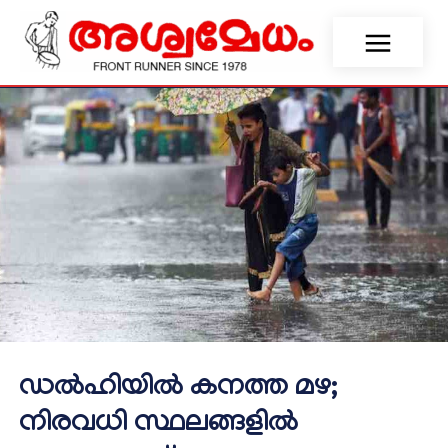
ഡൽഹിയിൽ കനത്ത മഴ;
നിരവധി സ്ഥലങ്ങളിൽ