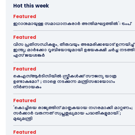
Hot this week
Featured
ഇറാനുമായുള്ള സമാധാനകരാർ അന്തിമഘട്ടത്തിൽ‌’: ട്രംപ്
Featured
വിസ പ്രതിസന്ധികളും, തീരുവയും അമേരിക്കയോട് ഉന്നയിച്ച്
ഇന്ത്യ; മാർക്കോ റൂബിയോയുമായി ഉഭയകക്ഷി ചർച്ച നടത്തി
എസ് ജയശങ്കർ
Featured
കെഎസ്ആർടിസിയിൽ സ്ത്രീകൾക്ക് സൗജന്യ യാത്ര
ഉണ്ടാകുമോ? ; നാളെ നടക്കുന്ന മന്ത്രിസഭായോഗം
നിർണായകം
Featured
‘കൊച്ചിയെ രാജ്യത്തിന് മാതൃകയായ നഗരമാക്കി മാറ്റണം;
സർക്കാർ വരുന്നത് സ്വപ്നതുല്യമായ പദ്ധതികളുമായി’;
മുഖ്യമന്ത്രി
Featured