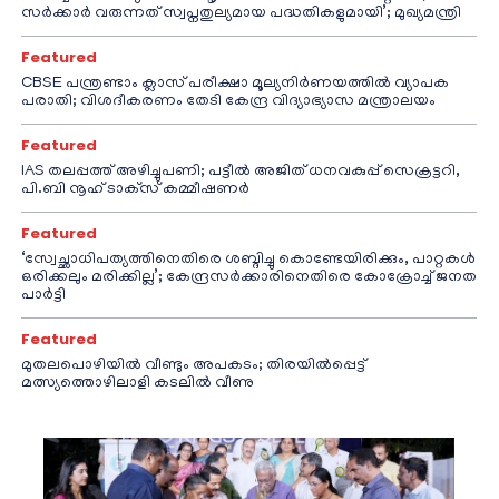
സർക്കാർ വരുന്നത് സ്വപ്നതുല്യമായ പദ്ധതികളുമായി’; മുഖ്യമന്ത്രി
Featured
CBSE പന്ത്രണ്ടാം ക്ലാസ് പരീക്ഷാ മൂല്യനിർണയത്തിൽ വ്യാപക
പരാതി; വിശദീകരണം തേടി കേന്ദ്ര വിദ്യാഭ്യാസ മന്ത്രാലയം
Featured
IAS തലപ്പത്ത് അഴിച്ചുപണി; പട്ടീല്‍ അജിത് ധനവകുപ്പ് സെക്രട്ടറി,
പി.ബി നൂഹ് ടാക്‌സ് കമ്മീഷണര്‍
Featured
‘സ്വേച്ഛാധിപത്യത്തിനെതിരെ ശബ്ദിച്ചു കൊണ്ടേയിരിക്കും, പാറ്റകൾ
ഒരിക്കലും മരിക്കില്ല’; കേന്ദ്രസർക്കാരിനെതിരെ കോക്രോച്ച് ജനത
പാർട്ടി
Featured
മുതലപൊഴിയിൽ വീണ്ടും അപകടം; തിരയിൽപ്പെട്ട്
മത്സ്യത്തൊഴിലാളി കടലിൽ വീണു