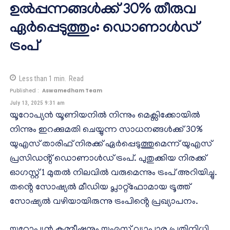
ഉൽപ്പന്നങ്ങൾക്ക് 30% തീരുവ
ഏർപ്പെടുത്തും: ഡൊണാൾഡ്
ട്രംപ്
Less than 1
min.
Read
Published :
Aswamedham Team
July 13, 2025 9:31 am
യൂറോപ്യൻ യൂണിയനിൽ നിന്നും മെക്സിക്കോയിൽ
നിന്നും ഇറക്കുമതി ചെയ്യുന്ന സാധനങ്ങൾക്ക് 30%
യുഎസ് താരിഫ് നിരക്ക് ഏർപ്പെടുത്തുമെന്ന് യുഎസ്
പ്രസിഡൻ്റ് ഡൊണാൾഡ് ട്രംപ്. പുതുക്കിയ നിരക്ക്
ഓഗസ്റ്റ് 1 മുതൽ നിലവിൽ വരുമെന്നും ട്രംപ് അറിയിച്ചു.
തൻ്റെ സോഷ്യൽ മീഡിയ പ്ലാറ്റ്‌ഫോമായ ട്രൂത്ത്
സോഷ്യൽ വഴിയായിരുന്നു ട്രംപിൻ്റെ പ്രഖ്യാപനം.
യൂറോപ്യൻ കമ്മീഷനും യുഎസ് വ്യാപാര പ്രതിനിധി