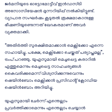
ജർമനിയുടെ ഓട്ടോമോട്ടീവ് ഇൻഡസ്ട്രി
അസോസിയേഷൻ മുന്നറിയിപ്പ് നൽകിയിട്ടുണ്ട്.
വ്യാപാര സംഘർഷം കൂടുതൽ രൂക്ഷമാകാനുള്ള
ഭീഷണിയുണ്ടെന്നത് ഖേദകരമാണ് അവർ
വ്യക്തമാക്കി.
“അതിർത്തി സുരക്ഷിതമാക്കാൻ മെക്സിക്കോ എന്നെ
സഹായിച്ചു. പക്ഷേ, മെക്സിക്കോ ചെയ്തത് പര്യാപ്തമല്ല”,
ട്രംപ് പറഞ്ഞു. യുഎസുമായി മെച്ചപ്പെട്ട കരാറിൽ
എത്തുമെന്നും മെച്ചപ്പെട്ട സാഹചര്യങ്ങൾ
കൈവരിക്കുമെന്ന് വിശ്വസിക്കുന്നുവെന്നും
ഷെയിൻബോം മെക്സിക്കൻ പ്രസിഡൻ്റ് ക്ലോഡിയ
ഷെയിൻബോം അറിയിച്ചു.
യുഎസുമായി ചേർന്ന് എന്തെല്ലാം
പ്രവർത്തിക്കാമെന്നും എന്തെല്ലാം ചെയ്യാൻ