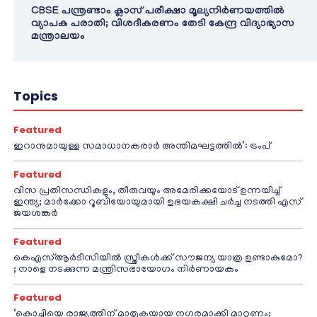
CBSE പന്ത്രണ്ടാം ക്ലാസ് പരീക്ഷാ മൂല്യനിർണയത്തിൽ
വ്യാപക പരാതി; വിശദീകരണം തേടി കേന്ദ്ര വിദ്യാഭ്യാസ
മന്ത്രാലയം
Topics
Featured
ഇറാനുമായുള്ള സമാധാനകരാർ അന്തിമഘട്ടത്തിൽ‌’: ട്രംപ്
Featured
വിസ പ്രതിസന്ധികളും, തീരുവയും അമേരിക്കയോട് ഉന്നയിച്ച്
ഇന്ത്യ; മാർക്കോ റൂബിയോയുമായി ഉഭയകക്ഷി ചർച്ച നടത്തി എസ്
ജയശങ്കർ
Featured
കെഎസ്ആർടിസിയിൽ സ്ത്രീകൾക്ക് സൗജന്യ യാത്ര ഉണ്ടാകുമോ?
; നാളെ നടക്കുന്ന മന്ത്രിസഭായോഗം നിർണായകം
Featured
‘കൊച്ചിയെ രാജ്യത്തിന് മാതൃകയായ നഗരമാക്കി മാറ്റണം;