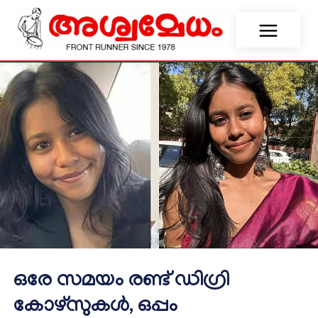
ഒരേ സമയം രണ്ട് ഡിഗ്രി
കോഴ്‌സുകള്‍, ഒപ്പം