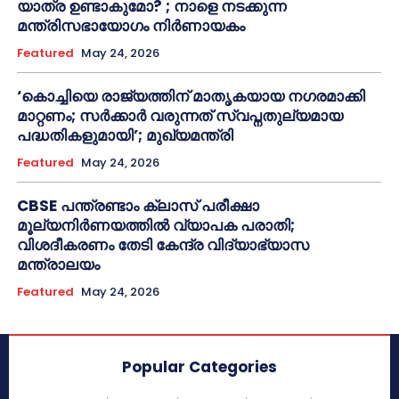
യാത്ര ഉണ്ടാകുമോ? ; നാളെ നടക്കുന്ന
മന്ത്രിസഭായോഗം നിർണായകം
Featured
May 24, 2026
‘കൊച്ചിയെ രാജ്യത്തിന് മാതൃകയായ നഗരമാക്കി
മാറ്റണം; സർക്കാർ വരുന്നത് സ്വപ്നതുല്യമായ
പദ്ധതികളുമായി’; മുഖ്യമന്ത്രി
Featured
May 24, 2026
CBSE പന്ത്രണ്ടാം ക്ലാസ് പരീക്ഷാ
മൂല്യനിർണയത്തിൽ വ്യാപക പരാതി;
വിശദീകരണം തേടി കേന്ദ്ര വിദ്യാഭ്യാസ
മന്ത്രാലയം
Featured
May 24, 2026
Popular Categories