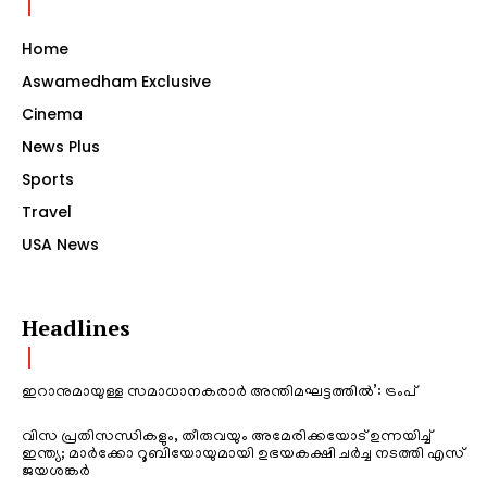
Home
Aswamedham Exclusive
Cinema
News Plus
Sports
Travel
USA News
Headlines
ഇറാനുമായുള്ള സമാധാനകരാർ അന്തിമഘട്ടത്തിൽ‌’: ട്രംപ്
വിസ പ്രതിസന്ധികളും, തീരുവയും അമേരിക്കയോട് ഉന്നയിച്ച്
ഇന്ത്യ; മാർക്കോ റൂബിയോയുമായി ഉഭയകക്ഷി ചർച്ച നടത്തി എസ്
ജയശങ്കർ