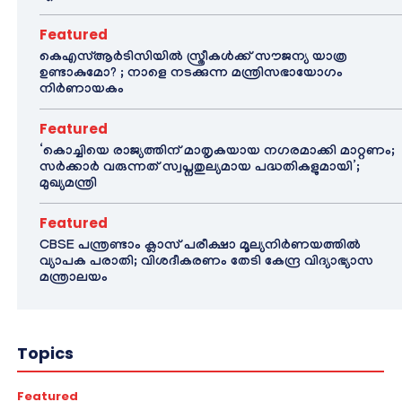
Featured
കെഎസ്ആർടിസിയിൽ സ്ത്രീകൾക്ക് സൗജന്യ യാത്ര
ഉണ്ടാകുമോ? ; നാളെ നടക്കുന്ന മന്ത്രിസഭായോഗം
നിർണായകം
Featured
‘കൊച്ചിയെ രാജ്യത്തിന് മാതൃകയായ നഗരമാക്കി മാറ്റണം;
സർക്കാർ വരുന്നത് സ്വപ്നതുല്യമായ പദ്ധതികളുമായി’;
മുഖ്യമന്ത്രി
Featured
CBSE പന്ത്രണ്ടാം ക്ലാസ് പരീക്ഷാ മൂല്യനിർണയത്തിൽ
വ്യാപക പരാതി; വിശദീകരണം തേടി കേന്ദ്ര വിദ്യാഭ്യാസ
മന്ത്രാലയം
Topics
Featured