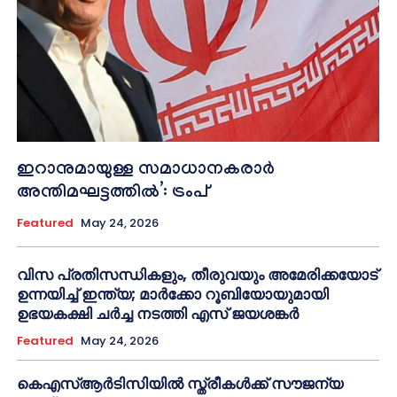
ഇറാനുമായുള്ള സമാധാനകരാർ
അന്തിമഘട്ടത്തിൽ‌’: ട്രംപ്
Featured
May 24, 2026
വിസ പ്രതിസന്ധികളും, തീരുവയും അമേരിക്കയോട്
ഉന്നയിച്ച് ഇന്ത്യ; മാർക്കോ റൂബിയോയുമായി
ഉഭയകക്ഷി ചർച്ച നടത്തി എസ് ജയശങ്കർ
Featured
May 24, 2026
കെഎസ്ആർടിസിയിൽ സ്ത്രീകൾക്ക് സൗജന്യ