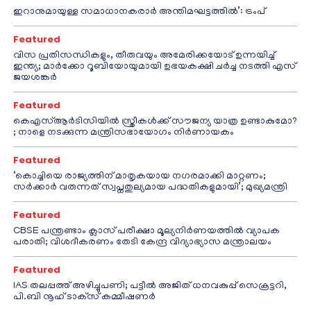
ഇറാനുമായുള്ള സമാധാനകരാർ അന്തിമഘട്ടത്തിൽ‌’: ട്രംപ്
Featured
വിസ പ്രതിസന്ധികളും, തീരുവയും അമേരിക്കയോട് ഉന്നയിച്ച്
ഇന്ത്യ; മാർക്കോ റൂബിയോയുമായി ഉഭയകക്ഷി ചർച്ച നടത്തി എസ്
ജയശങ്കർ
Featured
കെഎസ്ആർടിസിയിൽ സ്ത്രീകൾക്ക് സൗജന്യ യാത്ര ഉണ്ടാകുമോ?
; നാളെ നടക്കുന്ന മന്ത്രിസഭായോഗം നിർണായകം
Featured
‘കൊച്ചിയെ രാജ്യത്തിന് മാതൃകയായ നഗരമാക്കി മാറ്റണം;
സർക്കാർ വരുന്നത് സ്വപ്നതുല്യമായ പദ്ധതികളുമായി’; മുഖ്യമന്ത്രി
Featured
CBSE പന്ത്രണ്ടാം ക്ലാസ് പരീക്ഷാ മൂല്യനിർണയത്തിൽ വ്യാപക
പരാതി; വിശദീകരണം തേടി കേന്ദ്ര വിദ്യാഭ്യാസ മന്ത്രാലയം
Featured
IAS തലപ്പത്ത് അഴിച്ചുപണി; പട്ടീല്‍ അജിത് ധനവകുപ്പ് സെക്രട്ടറി,
പി.ബി നൂഹ് ടാക്‌സ് കമ്മീഷണര്‍