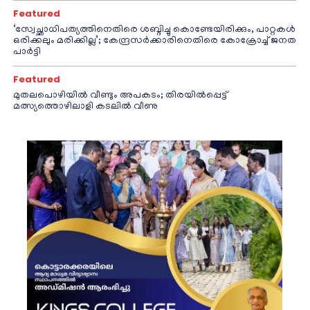
Featured
‘സ്വേച്ഛാധിപത്യത്തിനെതിരെ ശബ്ദിച്ചു കൊണ്ടേയിരിക്കും, പാറ്റകൾ
ഒരിക്കലും മരിക്കില്ല’; കേന്ദ്രസർക്കാരിനെതിരെ കോക്രോച്ച് ജനത
പാർട്ടി
Featured
മുതലപൊഴിയിൽ വീണ്ടും അപകടം; തിരയിൽപ്പെട്ട്
മത്സ്യത്തൊഴിലാളി കടലിൽ വീണു