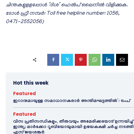
ചിന്തകളുളളപ്പോൾ ‘ദിശ’ ഹെൽപ് ലൈനിൽ വിളിക്കുക.
ടോൾ ഫ്രീ നമ്പർ: Toll free helpline number: 1056,
0471-2552056)
Hot this week
Featured
ഇറാനുമായുള്ള സമാധാനകരാർ അന്തിമഘട്ടത്തിൽ‌’: ട്രംപ്
Featured
വിസ പ്രതിസന്ധികളും, തീരുവയും അമേരിക്കയോട് ഉന്നയിച്ച്
ഇന്ത്യ; മാർക്കോ റൂബിയോയുമായി ഉഭയകക്ഷി ചർച്ച നടത്തി
എസ് ജയശങ്കർ