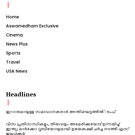
Home
Aswamedham Exclusive
Cinema
News Plus
Sports
Travel
USA News
Headlines
ഇറാനുമായുള്ള സമാധാനകരാർ അന്തിമഘട്ടത്തിൽ‌’: ട്രംപ്
വിസ പ്രതിസന്ധികളും, തീരുവയും അമേരിക്കയോട് ഉന്നയിച്ച്
ഇന്ത്യ; മാർക്കോ റൂബിയോയുമായി ഉഭയകക്ഷി ചർച്ച നടത്തി എസ്
ജയശങ്കർ