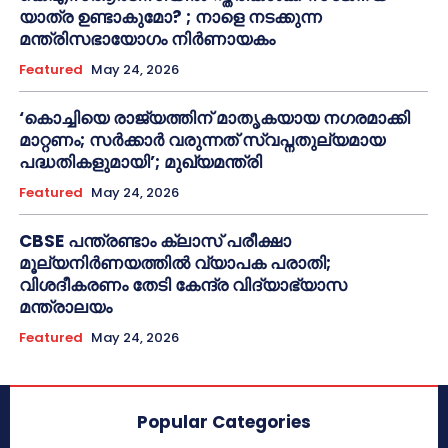
യാത്ര ഉണ്ടാകുമോ? ; നാളെ നടക്കുന്ന
മന്ത്രിസഭായോഗം നിർണായകം
Featured
May 24, 2026
‘കൊച്ചിയെ രാജ്യത്തിന് മാതൃകയായ നഗരമാക്കി
മാറ്റണം; സർക്കാർ വരുന്നത് സ്വപ്നതുല്യമായ
പദ്ധതികളുമായി’; മുഖ്യമന്ത്രി
Featured
May 24, 2026
CBSE പന്ത്രണ്ടാം ക്ലാസ് പരീക്ഷാ
മൂല്യനിർണയത്തിൽ വ്യാപക പരാതി;
വിശദീകരണം തേടി കേന്ദ്ര വിദ്യാഭ്യാസ
മന്ത്രാലയം
Featured
May 24, 2026
Popular Categories