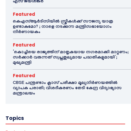
എസ് ജയശങ്കർ
Featured
കെഎസ്ആർടിസിയിൽ സ്ത്രീകൾക്ക് സൗജന്യ യാത്ര
ഉണ്ടാകുമോ? ; നാളെ നടക്കുന്ന മന്ത്രിസഭായോഗം
നിർണായകം
Featured
‘കൊച്ചിയെ രാജ്യത്തിന് മാതൃകയായ നഗരമാക്കി മാറ്റണം;
സർക്കാർ വരുന്നത് സ്വപ്നതുല്യമായ പദ്ധതികളുമായി’;
മുഖ്യമന്ത്രി
Featured
CBSE പന്ത്രണ്ടാം ക്ലാസ് പരീക്ഷാ മൂല്യനിർണയത്തിൽ
വ്യാപക പരാതി; വിശദീകരണം തേടി കേന്ദ്ര വിദ്യാഭ്യാസ
മന്ത്രാലയം
Topics