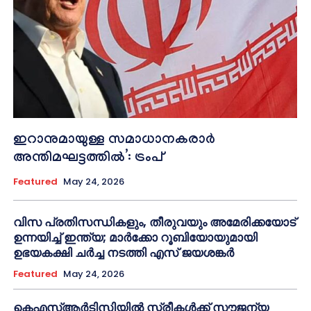
ഇറാനുമായുള്ള സമാധാനകരാർ
അന്തിമഘട്ടത്തിൽ‌’: ട്രംപ്
Featured
May 24, 2026
വിസ പ്രതിസന്ധികളും, തീരുവയും അമേരിക്കയോട്
ഉന്നയിച്ച് ഇന്ത്യ; മാർക്കോ റൂബിയോയുമായി
ഉഭയകക്ഷി ചർച്ച നടത്തി എസ് ജയശങ്കർ
Featured
May 24, 2026
കെഎസ്ആർടിസിയിൽ സ്ത്രീകൾക്ക് സൗജന്യ