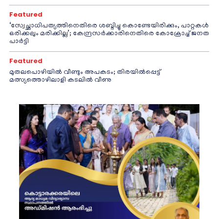
Featured
‘സ്വേച്ഛാധിപത്യത്തിനെതിരെ ശബ്ദിച്ചു കൊണ്ടേയിരിക്കും, പാറ്റകൾ
ഒരിക്കലും മരിക്കില്ല’; കേന്ദ്രസർക്കാരിനെതിരെ കോക്രോച്ച് ജനത
പാർട്ടി
Featured
മുതലപൊഴിയിൽ വീണ്ടും അപകടം; തിരയിൽപ്പെട്ട്
മത്സ്യത്തൊഴിലാളി കടലിൽ വീണു