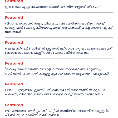
Featured
ഇറാനുമായുള്ള സമാധാനകരാർ അന്തിമഘട്ടത്തിൽ‌’: ട്രംപ്
Featured
വിസ പ്രതിസന്ധികളും, തീരുവയും അമേരിക്കയോട് ഉന്നയിച്ച്
ഇന്ത്യ; മാർക്കോ റൂബിയോയുമായി ഉഭയകക്ഷി ചർച്ച നടത്തി എസ്
ജയശങ്കർ
Featured
കെഎസ്ആർടിസിയിൽ സ്ത്രീകൾക്ക് സൗജന്യ യാത്ര ഉണ്ടാകുമോ?
; നാളെ നടക്കുന്ന മന്ത്രിസഭായോഗം നിർണായകം
Featured
‘കൊച്ചിയെ രാജ്യത്തിന് മാതൃകയായ നഗരമാക്കി മാറ്റണം;
സർക്കാർ വരുന്നത് സ്വപ്നതുല്യമായ പദ്ധതികളുമായി’; മുഖ്യമന്ത്രി
Featured
CBSE പന്ത്രണ്ടാം ക്ലാസ് പരീക്ഷാ മൂല്യനിർണയത്തിൽ വ്യാപക
പരാതി; വിശദീകരണം തേടി കേന്ദ്ര വിദ്യാഭ്യാസ മന്ത്രാലയം
Featured
IAS തലപ്പത്ത് അഴിച്ചുപണി; പട്ടീല്‍ അജിത് ധനവകുപ്പ് സെക്രട്ടറി,
പി.ബി നൂഹ് ടാക്‌സ് കമ്മീഷണര്‍