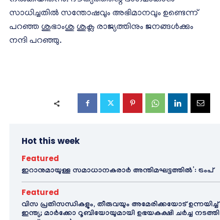
നല്‍കിയിരുന്നു. ദൗത്യത്തിന്റെ ഭാഗമാകാന്‍
സാധിച്ചതില്‍ സന്തോഷവും അഭിമാനവും ഉണ്ടെന്ന്
പറഞ്ഞ ശുഭാംശു ശുക്ല രാജ്യത്തിനും ജനങ്ങള്‍ക്കും
നന്ദി പറഞ്ഞു.
Hot this week
Featured
ഇറാനുമായുള്ള സമാധാനകരാർ അന്തിമഘട്ടത്തിൽ‌’: ട്രംപ്
Featured
വിസ പ്രതിസന്ധികളും, തീരുവയും അമേരിക്കയോട് ഉന്നയിച്ച്
ഇന്ത്യ; മാർക്കോ റൂബിയോയുമായി ഉഭയകക്ഷി ചർച്ച നടത്തി