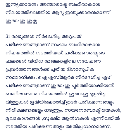
ഇന്ത്യക്കാരനും അന്താരാഷ്ട്ര ബഹിരാകാശ
നിലയത്തിലെത്തിയ ആദ്യ ഇന്ത്യക്കാരനുമാണ്
ശുഭാംശു ശുക്ല.
31 രാജ്യങ്ങൾ നിർദേശിച്ച അറുപത്
പരീക്ഷണങ്ങളാണ് സംഘം ബഹിരാകാശ
നിലയത്തിൽ നടത്തിയത്. പരീക്ഷണങ്ങളുടെ
ഫലങ്ങൾ വിവിധ മേഖലകളിലെ ഗവേഷണ
പ്രവർത്തനങ്ങൾക്ക് പുതിയ ദിശാസൂചിക
സമ്മാനിക്കും. ഐഎസ്ആർഒ നിർദേശിച്ച ഏഴ്
പരീക്ഷണങ്ങളാണ് ശുഭാംശു പൂർത്തിയാക്കിയത്.
ബഹിരാകാശ നിലയത്തിൽ ശുഭാംശു മുളപ്പിച്ച
വിത്തുകൾ ഭൂമിയിലെത്തിച്ച് തുടർ പരീക്ഷണങ്ങളും
നിരീക്ഷണങ്ങളും നടത്തും. സയനോബാക്ടീരയകൾ,
മൂലകോശങ്ങൾ ,സൂക്ഷ്മ ആൽഗകൾ എന്നിവയിൽ
നടത്തിയ പരീക്ഷണങ്ങളും അതിപ്രധാനമാണ്.