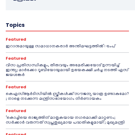
Topics
Featured
ഇറാനുമായുള്ള സമാധാനകരാർ അന്തിമഘട്ടത്തിൽ‌’: ട്രംപ്
Featured
വിസ പ്രതിസന്ധികളും, തീരുവയും അമേരിക്കയോട് ഉന്നയിച്ച്
ഇന്ത്യ; മാർക്കോ റൂബിയോയുമായി ഉഭയകക്ഷി ചർച്ച നടത്തി എസ്
ജയശങ്കർ
Featured
കെഎസ്ആർടിസിയിൽ സ്ത്രീകൾക്ക് സൗജന്യ യാത്ര ഉണ്ടാകുമോ?
; നാളെ നടക്കുന്ന മന്ത്രിസഭായോഗം നിർണായകം
Featured
‘കൊച്ചിയെ രാജ്യത്തിന് മാതൃകയായ നഗരമാക്കി മാറ്റണം;
സർക്കാർ വരുന്നത് സ്വപ്നതുല്യമായ പദ്ധതികളുമായി’; മുഖ്യമന്ത്രി
Featured