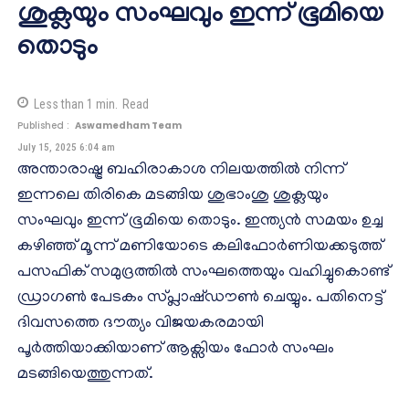
ശുക്ലയും സംഘവും ഇന്ന് ഭൂമിയെ
തൊടും
Less than 1
min.
Read
Published :
Aswamedham Team
July 15, 2025 6:04 am
അന്താരാഷ്ട്ര ബഹിരാകാശ നിലയത്തിൽ നിന്ന്
ഇന്നലെ തിരികെ മടങ്ങിയ ശുഭാംശു ശുക്ലയും
സംഘവും ഇന്ന് ഭൂമിയെ തൊടും. ഇന്ത്യൻ സമയം ഉച്ച
കഴിഞ്ഞ് മൂന്ന് മണിയോടെ കലിഫോർണിയക്കടുത്ത്
പസഫിക് സമുദ്രത്തിൽ സംഘത്തെയും വഹിച്ചുകൊണ്ട്
ഡ്രാഗൺ പേടകം സ്പ്ലാഷ്ഡൗൺ ചെയ്യും. പതിനെട്ട്
ദിവസത്തെ ദൗത്യം വിജയകരമായി
പൂർത്തിയാക്കിയാണ് ആക്സിയം ഫോർ സംഘം
മടങ്ങിയെത്തുന്നത്.