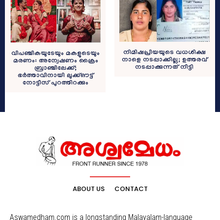
നിമിഷപ്രിയയുടെ വധശിക്ഷ
വിപഞ്ചികയുടേയും മകളുടെയും
നാളെ നടപ്പാക്കില്ല; ഉത്തരവ്
മരണം: അന്വേഷണം ക്രൈം
നടപ്പാക്കുന്നത് നീട്ടി
ബ്രാഞ്ചിലേക്ക്;
ഭര്‍ത്താവിനായി ലുക്ക്ഔട്ട്
നോട്ടീസ് പുറത്തിറക്കും
ABOUT US
CONTACT
Aswamedham.com is a longstanding Malayalam-language