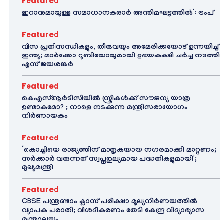
Featured
ഇറാനുമായുള്ള സമാധാനകരാർ അന്തിമഘട്ടത്തിൽ‌’: ട്രംപ്
Featured
വിസ പ്രതിസന്ധികളും, തീരുവയും അമേരിക്കയോട് ഉന്നയിച്ച്
ഇന്ത്യ; മാർക്കോ റൂബിയോയുമായി ഉഭയകക്ഷി ചർച്ച നടത്തി
എസ് ജയശങ്കർ
Featured
കെഎസ്ആർടിസിയിൽ സ്ത്രീകൾക്ക് സൗജന്യ യാത്ര
ഉണ്ടാകുമോ? ; നാളെ നടക്കുന്ന മന്ത്രിസഭായോഗം
നിർണായകം
Featured
‘കൊച്ചിയെ രാജ്യത്തിന് മാതൃകയായ നഗരമാക്കി മാറ്റണം;
സർക്കാർ വരുന്നത് സ്വപ്നതുല്യമായ പദ്ധതികളുമായി’;
മുഖ്യമന്ത്രി
Featured
CBSE പന്ത്രണ്ടാം ക്ലാസ് പരീക്ഷാ മൂല്യനിർണയത്തിൽ
വ്യാപക പരാതി; വിശദീകരണം തേടി കേന്ദ്ര വിദ്യാഭ്യാസ
മന്ത്രാലയം