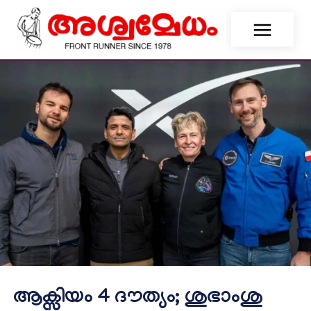
ആക്സിയം 4 ദൗത്യം; ശുഭാംശു