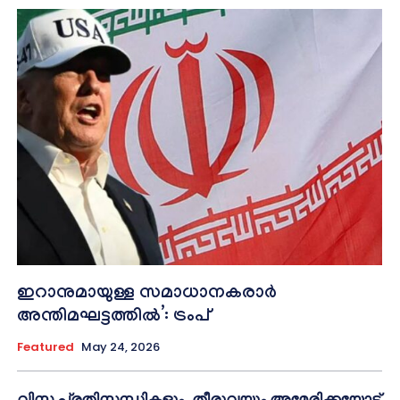
ഇറാനുമായുള്ള സമാധാനകരാർ
അന്തിമഘട്ടത്തിൽ‌’: ട്രംപ്
Featured
May 24, 2026
വിസ പ്രതിസന്ധികളും, തീരുവയും അമേരിക്കയോട്