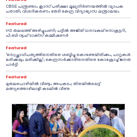
CBSE പന്ത്രണ്ടാം ക്ലാസ് പരീക്ഷാ മൂല്യനിർണയത്തിൽ വ്യാപക
പരാതി; വിശദീകരണം തേടി കേന്ദ്ര വിദ്യാഭ്യാസ മന്ത്രാലയം
Featured
IAS തലപ്പത്ത് അഴിച്ചുപണി; പട്ടീല്‍ അജിത് ധനവകുപ്പ് സെക്രട്ടറി,
പി.ബി നൂഹ് ടാക്‌സ് കമ്മീഷണര്‍
Featured
‘സ്വേച്ഛാധിപത്യത്തിനെതിരെ ശബ്ദിച്ചു കൊണ്ടേയിരിക്കും, പാറ്റകൾ
ഒരിക്കലും മരിക്കില്ല’; കേന്ദ്രസർക്കാരിനെതിരെ കോക്രോച്ച് ജനത
പാർട്ടി
Featured
മുതലപൊഴിയിൽ വീണ്ടും അപകടം; തിരയിൽപ്പെട്ട്
മത്സ്യത്തൊഴിലാളി കടലിൽ വീണു