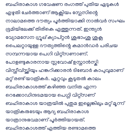
ബഹിരാകാശ ഗവേഷണ രംഗത്ത് പുതിയ ഏടുകൾ
എഴുതി ചേർത്താണ് ആക്സിയം സ്പേസിന്റെ
നാലാമത്തെ ദൗത്യം പൂർത്തിയാക്കി നാൽവർ സംഘം
ഭൂമിയിലേക്ക് തിരികെ എത്തുന്നത്. ഇന്ത്യൻ
വ്യോമസേന ഗ്രൂപ്പ് ക്യാപ്റ്റൻ ശുഭാംശു ശുക്ല
പൈലറ്റായുള്ള ദൗത്യത്തിന്റെ കമാൻഡർ പരിചയ
സമ്പന്നയായ പെഗി വിറ്റ്സണാണ്.
പോളണ്ടുകാരനായ സ്ലവോഷ് ഉസ്നാൻസ്കി
വിസ്നീവ്സ്ക്കിയും ഹങ്കറിക്കാരൻ ടിബോർ കാപുവുമാണ്
മറ്റ് രണ്ട് യാത്രികർ. ഏറ്റവും കൂടുതൽ കാലം
ബഹിരാകാശത്ത് കഴിഞ്ഞ വനിത എന്ന
റെക്കോഡിനുടമയായ പെഗ്ഗി വിറ്റ്സണ്
ബഹിരാകാശ യാത്രയിൽ പുതുമ ഇല്ലെങ്കിലും മറ്റ് മൂന്ന്
യാത്രികരുടേയും ആദ്യ ബഹിരാകാശ
യാത്രാനുഭവമാണ് പൂർത്തിയായത്.
ബഹിരാകാശത്ത് എത്തിയ രണ്ടാമത്തെ