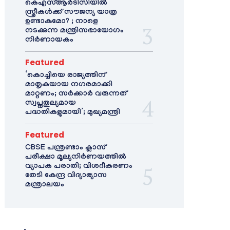
കെഎസ്ആർടിസിയിൽ
സ്ത്രീകൾക്ക് സൗജന്യ യാത്ര
ഉണ്ടാകുമോ? ; നാളെ
നടക്കുന്ന മന്ത്രിസഭായോഗം
നിർണായകം
Featured
‘കൊച്ചിയെ രാജ്യത്തിന്
മാതൃകയായ നഗരമാക്കി
മാറ്റണം; സർക്കാർ വരുന്നത്
സ്വപ്നതുല്യമായ
പദ്ധതികളുമായി’; മുഖ്യമന്ത്രി
Featured
CBSE പന്ത്രണ്ടാം ക്ലാസ്
പരീക്ഷാ മൂല്യനിർണയത്തിൽ
വ്യാപക പരാതി; വിശദീകരണം
തേടി കേന്ദ്ര വിദ്യാഭ്യാസ
മന്ത്രാലയം