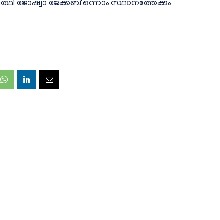
ത്ഥി ജോഷ്വാ ജേക്കബ് ഒന്നാം സ്ഥാനത്തേക്കും