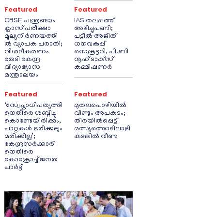
Featured
Featured
CBSE പന്ത്രണ്ടാം
IAS തലപ്പത്ത്
ക്ലാസ് പരീക്ഷാ
അഴിച്ചുപണി;
മൂല്യനിർണയത്തി
പട്ടീല്‍ അജിത്
ൽ വ്യാപക പരാതി;
ധനവകുപ്പ്
വിശദീകരണം
സെക്രട്ടറി, പി.ബി
തേടി കേന്ദ്ര
നൂഹ് ടാക്‌സ്
വിദ്യാഭ്യാസ
കമ്മീഷണര്‍
മന്ത്രാലയം
Featured
Featured
‘സ്വേച്ഛാധിപത്യത്തി
മുതലപൊഴിയിൽ
നെതിരെ ശബ്ദിച്ചു
വീണ്ടും അപകടം;
കൊണ്ടേയിരിക്കും,
തിരയിൽപ്പെട്ട്
പാറ്റകൾ ഒരിക്കലും
മത്സ്യത്തൊഴിലാളി
മരിക്കില്ല’;
കടലിൽ വീണു
കേന്ദ്രസർക്കാരി
നെതിരെ
കോക്രോച്ച് ജനത
പാർട്ടി