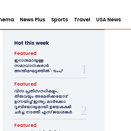
inema
News Plus
Sports
Travel
USA News
Hot this week
Featured
ഇറാനുമായുള്ള
സമാധാനകരാർ
അന്തിമഘട്ടത്തിൽ‌’: ട്രംപ്
Featured
വിസ പ്രതിസന്ധികളും,
തീരുവയും അമേരിക്കയോട്
ഉന്നയിച്ച് ഇന്ത്യ; മാർക്കോ
റൂബിയോയുമായി ഉഭയകക്ഷി
ചർച്ച നടത്തി എസ് ജയശങ്കർ
Featured