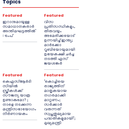
Topics
Featured
Featured
ഇറാനുമായുള്ള
വിസ
സമാധാനകരാർ
പ്രതിസന്ധികളും,
അന്തിമഘട്ടത്തിൽ‌’
തീരുവയും
: ട്രംപ്
അമേരിക്കയോട്
ഉന്നയിച്ച് ഇന്ത്യ;
മാർക്കോ
റൂബിയോയുമായി
ഉഭയകക്ഷി ചർച്ച
നടത്തി എസ്
ജയശങ്കർ
Featured
Featured
കെഎസ്ആർടി
‘കൊച്ചിയെ
സിയിൽ
രാജ്യത്തിന്
സ്ത്രീകൾക്ക്
മാതൃകയായ
സൗജന്യ യാത്ര
നഗരമാക്കി
ഉണ്ടാകുമോ? ;
മാറ്റണം;
നാളെ നടക്കുന്ന
സർക്കാർ
മന്ത്രിസഭായോഗം
വരുന്നത്
നിർണായകം
സ്വപ്നതുല്യമായ
പദ്ധതികളുമായി’;
മുഖ്യമന്ത്രി