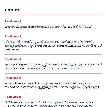
Topics
Featured
ഇറാനുമായുള്ള സമാധാനകരാർ അന്തിമഘട്ടത്തിൽ‌’: ട്രംപ്
Featured
വിസ പ്രതിസന്ധികളും, തീരുവയും അമേരിക്കയോട് ഉന്നയിച്ച്
ഇന്ത്യ; മാർക്കോ റൂബിയോയുമായി ഉഭയകക്ഷി ചർച്ച നടത്തി എസ്
ജയശങ്കർ
Featured
കെഎസ്ആർടിസിയിൽ സ്ത്രീകൾക്ക് സൗജന്യ യാത്ര ഉണ്ടാകുമോ?
; നാളെ നടക്കുന്ന മന്ത്രിസഭായോഗം നിർണായകം
Featured
‘കൊച്ചിയെ രാജ്യത്തിന് മാതൃകയായ നഗരമാക്കി മാറ്റണം;
സർക്കാർ വരുന്നത് സ്വപ്നതുല്യമായ പദ്ധതികളുമായി’; മുഖ്യമന്ത്രി
Featured
CBSE പന്ത്രണ്ടാം ക്ലാസ് പരീക്ഷാ മൂല്യനിർണയത്തിൽ വ്യാപക
പരാതി; വിശദീകരണം തേടി കേന്ദ്ര വിദ്യാഭ്യാസ മന്ത്രാലയം