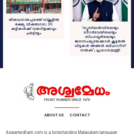
തിരുവനന്തപുരത്ത് സ്കൂളിൽ
ഭക്ഷ്യ വിഷബാധ; 30
‘ന്യൂസിലൻഡിലെയും
കുട്ടികൾക്ക് വയറിളക്കവും
നോർവേയിലെയും
ചർദ്ദിയും
സിംഗപ്പൂരിലെയും
ജനസംഖ്യയേക്കാൾ കൂടുതൽ
വീടുകൾ ഞങ്ങൾ ബീഹാറിന്
നൽകി’; പ്രധാനമന്ത്രി
ABOUT US
CONTACT
Aswamedham.com is a longstanding Malayalam-language