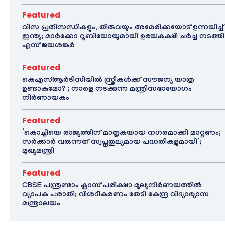
Featured
വിസ പ്രതിസന്ധികളും, തീരുവയും അമേരിക്കയോട് ഉന്നയിച്ച്
ഇന്ത്യ; മാർക്കോ റൂബിയോയുമായി ഉഭയകക്ഷി ചർച്ച നടത്തി
എസ് ജയശങ്കർ
Featured
കെഎസ്ആർടിസിയിൽ സ്ത്രീകൾക്ക് സൗജന്യ യാത്ര
ഉണ്ടാകുമോ? ; നാളെ നടക്കുന്ന മന്ത്രിസഭായോഗം
നിർണായകം
Featured
‘കൊച്ചിയെ രാജ്യത്തിന് മാതൃകയായ നഗരമാക്കി മാറ്റണം;
സർക്കാർ വരുന്നത് സ്വപ്നതുല്യമായ പദ്ധതികളുമായി’;
മുഖ്യമന്ത്രി
Featured
CBSE പന്ത്രണ്ടാം ക്ലാസ് പരീക്ഷാ മൂല്യനിർണയത്തിൽ
വ്യാപക പരാതി; വിശദീകരണം തേടി കേന്ദ്ര വിദ്യാഭ്യാസ
മന്ത്രാലയം