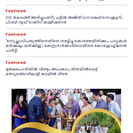
Featured
IAS തലപ്പത്ത് അഴിച്ചുപണി; പട്ടീല്‍ അജിത് ധനവകുപ്പ് സെക്രട്ടറി,
പി.ബി നൂഹ് ടാക്‌സ് കമ്മീഷണര്‍
Featured
‘സ്വേച്ഛാധിപത്യത്തിനെതിരെ ശബ്ദിച്ചു കൊണ്ടേയിരിക്കും, പാറ്റകൾ
ഒരിക്കലും മരിക്കില്ല’; കേന്ദ്രസർക്കാരിനെതിരെ കോക്രോച്ച് ജനത
പാർട്ടി
Featured
മുതലപൊഴിയിൽ വീണ്ടും അപകടം; തിരയിൽപ്പെട്ട്
മത്സ്യത്തൊഴിലാളി കടലിൽ വീണു