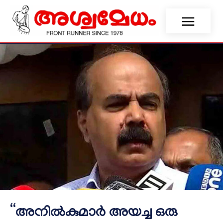
“അനിൽകുമാർ അയച്ച ഒരു