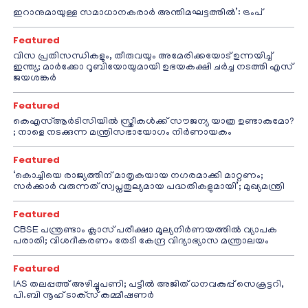
ഇറാനുമായുള്ള സമാധാനകരാർ അന്തിമഘട്ടത്തിൽ‌’: ട്രംപ്
Featured
വിസ പ്രതിസന്ധികളും, തീരുവയും അമേരിക്കയോട് ഉന്നയിച്ച്
ഇന്ത്യ; മാർക്കോ റൂബിയോയുമായി ഉഭയകക്ഷി ചർച്ച നടത്തി എസ്
ജയശങ്കർ
Featured
കെഎസ്ആർടിസിയിൽ സ്ത്രീകൾക്ക് സൗജന്യ യാത്ര ഉണ്ടാകുമോ?
; നാളെ നടക്കുന്ന മന്ത്രിസഭായോഗം നിർണായകം
Featured
‘കൊച്ചിയെ രാജ്യത്തിന് മാതൃകയായ നഗരമാക്കി മാറ്റണം;
സർക്കാർ വരുന്നത് സ്വപ്നതുല്യമായ പദ്ധതികളുമായി’; മുഖ്യമന്ത്രി
Featured
CBSE പന്ത്രണ്ടാം ക്ലാസ് പരീക്ഷാ മൂല്യനിർണയത്തിൽ വ്യാപക
പരാതി; വിശദീകരണം തേടി കേന്ദ്ര വിദ്യാഭ്യാസ മന്ത്രാലയം
Featured
IAS തലപ്പത്ത് അഴിച്ചുപണി; പട്ടീല്‍ അജിത് ധനവകുപ്പ് സെക്രട്ടറി,
പി.ബി നൂഹ് ടാക്‌സ് കമ്മീഷണര്‍