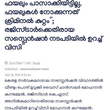
ഫയലും പാസാക്കിയിട്ടില്ല,
ഫയലുകൾ നോക്കുന്നത്
ക്രിമിനൽ കുറ്റം”;
രജിസ്ട്രാർക്കെതിരായ
സസ്പെൻഷൻ നടപടിയിൽ ഉറച്ച്
വിസി”
Less than 1
min.
Read
Published :
Aswamedham Team
July 18, 2025 8:52 am
കേരള സർവകലാശാല സസ്പെൻഷൻ വിവാദത്തിൽ
വീണ്ടും പോര് മുറുക്കി വൈസ് ചാൻസലർ മോഹനൻ
കുന്നുമ്മൽ. രജിസ്ട്രാർ കെ.എസ്.
അനിൽകുമാറിനെതിരായ സസ്പെൻഷൻ
നടപടിയിൽ ഉറച്ച് വിസി മോഹനൻ കുന്നുമ്മൽ.