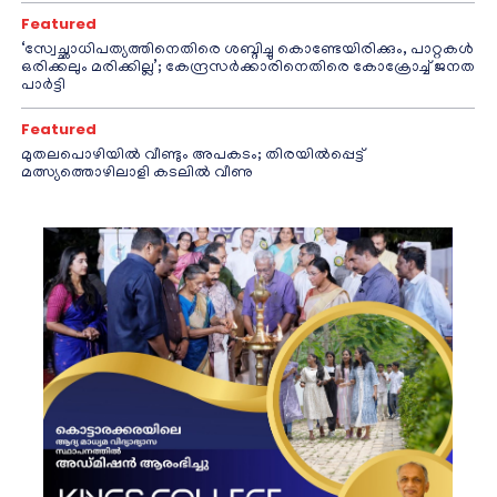
Featured
‘സ്വേച്ഛാധിപത്യത്തിനെതിരെ ശബ്ദിച്ചു കൊണ്ടേയിരിക്കും, പാറ്റകൾ
ഒരിക്കലും മരിക്കില്ല’; കേന്ദ്രസർക്കാരിനെതിരെ കോക്രോച്ച് ജനത
പാർട്ടി
Featured
മുതലപൊഴിയിൽ വീണ്ടും അപകടം; തിരയിൽപ്പെട്ട്
മത്സ്യത്തൊഴിലാളി കടലിൽ വീണു