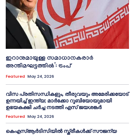
ഇറാനുമായുള്ള സമാധാനകരാർ
അന്തിമഘട്ടത്തിൽ‌’: ട്രംപ്
Featured
May 24, 2026
വിസ പ്രതിസന്ധികളും, തീരുവയും അമേരിക്കയോട്
ഉന്നയിച്ച് ഇന്ത്യ; മാർക്കോ റൂബിയോയുമായി
ഉഭയകക്ഷി ചർച്ച നടത്തി എസ് ജയശങ്കർ
Featured
May 24, 2026
കെഎസ്ആർടിസിയിൽ സ്ത്രീകൾക്ക് സൗജന്യ