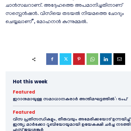
ചാൻസലറാണ്. അദ്ദേഹത്തെ അപമാനിച്ചതിനാണ്
സസ്പെൻഷൻ. വിസിയെ തടയൽ നിയമത്തെ ചോദ്യം
ചെയ്യലാണ്”, മോഹനൻ കുന്നുമ്മൽ.
Hot this week
Featured
ഇറാനുമായുള്ള സമാധാനകരാർ അന്തിമഘട്ടത്തിൽ‌’: ട്രംപ്
Featured
വിസ പ്രതിസന്ധികളും, തീരുവയും അമേരിക്കയോട് ഉന്നയിച്ച്
ഇന്ത്യ; മാർക്കോ റൂബിയോയുമായി ഉഭയകക്ഷി ചർച്ച നടത്തി
എസ് ജയശങ്കർ