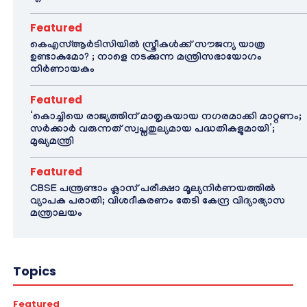
Featured
കെഎസ്ആർടിസിയിൽ സ്ത്രീകൾക്ക് സൗജന്യ യാത്ര
ഉണ്ടാകുമോ? ; നാളെ നടക്കുന്ന മന്ത്രിസഭായോഗം
നിർണായകം
Featured
‘കൊച്ചിയെ രാജ്യത്തിന് മാതൃകയായ നഗരമാക്കി മാറ്റണം;
സർക്കാർ വരുന്നത് സ്വപ്നതുല്യമായ പദ്ധതികളുമായി’;
മുഖ്യമന്ത്രി
Featured
CBSE പന്ത്രണ്ടാം ക്ലാസ് പരീക്ഷാ മൂല്യനിർണയത്തിൽ
വ്യാപക പരാതി; വിശദീകരണം തേടി കേന്ദ്ര വിദ്യാഭ്യാസ
മന്ത്രാലയം
Topics
Featured