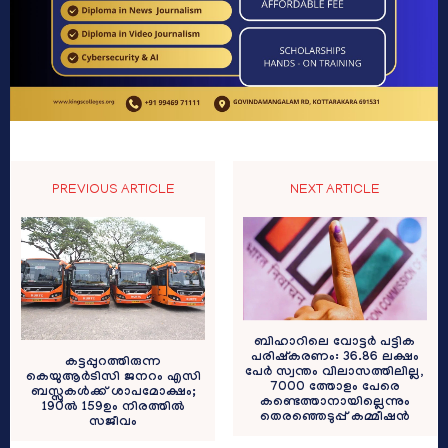
PREVIOUS ARTICLE
NEXT ARTICLE
ബിഹാറിലെ വോട്ടര്‍ പട്ടിക
പരിഷ്‌കരണം: 36.86 ലക്ഷം
കട്ടപ്പുറത്തിരുന്ന
പേര്‍ സ്വന്തം വിലാസത്തിലില്ല,
കെയുആര്‍ടിസി ജനറം എസി
7000 ത്തോളം പേരെ
ബസ്സുകള്‍ക്ക് ശാപമോക്ഷം;
കണ്ടെത്താനായില്ലെന്നും
190ൽ 159ഉം നിരത്തിൽ
തെരഞ്ഞെടുപ്പ് കമ്മീഷന്‍
സജീവം