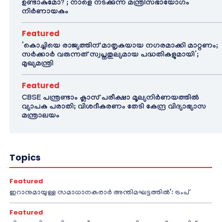
ഉണ്ടാകുമോ? ; നാളെ നടക്കുന്ന മന്ത്രിസഭായോഗം
നിർണായകം
Featured
‘കൊച്ചിയെ രാജ്യത്തിന് മാതൃകയായ നഗരമാക്കി മാറ്റണം;
സർക്കാർ വരുന്നത് സ്വപ്നതുല്യമായ പദ്ധതികളുമായി’;
മുഖ്യമന്ത്രി
Featured
CBSE പന്ത്രണ്ടാം ക്ലാസ് പരീക്ഷാ മൂല്യനിർണയത്തിൽ
വ്യാപക പരാതി; വിശദീകരണം തേടി കേന്ദ്ര വിദ്യാഭ്യാസ
മന്ത്രാലയം
Topics
Featured
ഇറാനുമായുള്ള സമാധാനകരാർ അന്തിമഘട്ടത്തിൽ‌’: ട്രംപ്
Featured