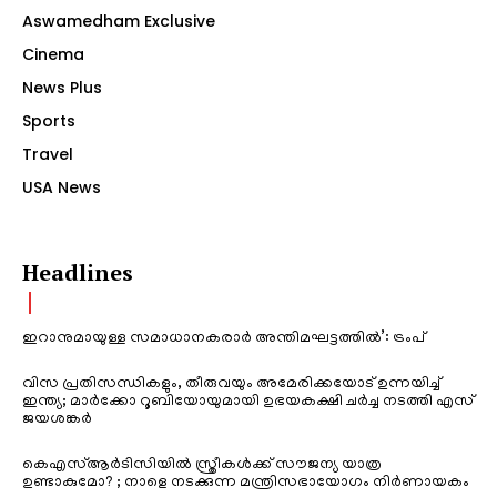
Aswamedham Exclusive
Cinema
News Plus
Sports
Travel
USA News
Headlines
ഇറാനുമായുള്ള സമാധാനകരാർ അന്തിമഘട്ടത്തിൽ‌’: ട്രംപ്
വിസ പ്രതിസന്ധികളും, തീരുവയും അമേരിക്കയോട് ഉന്നയിച്ച്
ഇന്ത്യ; മാർക്കോ റൂബിയോയുമായി ഉഭയകക്ഷി ചർച്ച നടത്തി എസ്
ജയശങ്കർ
കെഎസ്ആർടിസിയിൽ സ്ത്രീകൾക്ക് സൗജന്യ യാത്ര
ഉണ്ടാകുമോ? ; നാളെ നടക്കുന്ന മന്ത്രിസഭായോഗം നിർണായകം