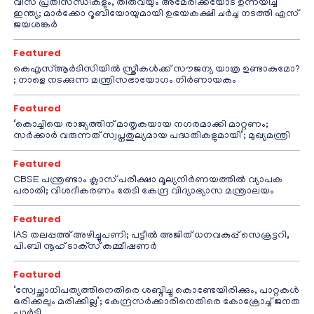
വിസ പ്രതിസന്ധികളും, തീരുവയും അമേരിക്കയോട് ഉന്നയിച്ച്
ഇന്ത്യ; മാർക്കോ റൂബിയോയുമായി ഉഭയകക്ഷി ചർച്ച നടത്തി എസ്
ജയശങ്കർ
Featured
കെഎസ്ആർടിസിയിൽ സ്ത്രീകൾക്ക് സൗജന്യ യാത്ര ഉണ്ടാകുമോ?
; നാളെ നടക്കുന്ന മന്ത്രിസഭായോഗം നിർണായകം
Featured
‘കൊച്ചിയെ രാജ്യത്തിന് മാതൃകയായ നഗരമാക്കി മാറ്റണം;
സർക്കാർ വരുന്നത് സ്വപ്നതുല്യമായ പദ്ധതികളുമായി’; മുഖ്യമന്ത്രി
Featured
CBSE പന്ത്രണ്ടാം ക്ലാസ് പരീക്ഷാ മൂല്യനിർണയത്തിൽ വ്യാപക
പരാതി; വിശദീകരണം തേടി കേന്ദ്ര വിദ്യാഭ്യാസ മന്ത്രാലയം
Featured
IAS തലപ്പത്ത് അഴിച്ചുപണി; പട്ടീല്‍ അജിത് ധനവകുപ്പ് സെക്രട്ടറി,
പി.ബി നൂഹ് ടാക്‌സ് കമ്മീഷണര്‍
Featured
‘സ്വേച്ഛാധിപത്യത്തിനെതിരെ ശബ്ദിച്ചു കൊണ്ടേയിരിക്കും, പാറ്റകൾ
ഒരിക്കലും മരിക്കില്ല’; കേന്ദ്രസർക്കാരിനെതിരെ കോക്രോച്ച് ജനത
പാർട്ടി