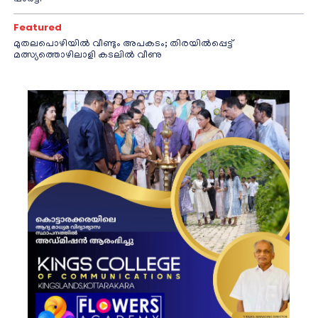
Featured
മുതലപൊഴിയിൽ വീണ്ടും അപകടം; തിരയിൽപ്പെട്ട്
മത്സ്യത്തൊഴിലാളി കടലിൽ വീണു