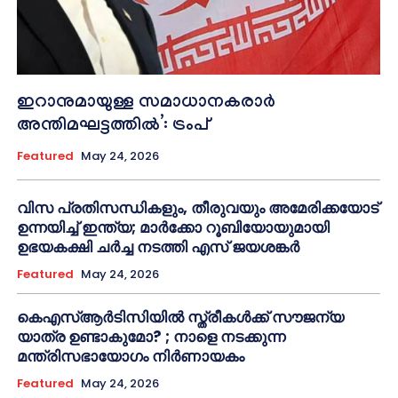
ഇറാനുമായുള്ള സമാധാനകരാർ
അന്തിമഘട്ടത്തിൽ‌’: ട്രംപ്
Featured
May 24, 2026
വിസ പ്രതിസന്ധികളും, തീരുവയും അമേരിക്കയോട്
ഉന്നയിച്ച് ഇന്ത്യ; മാർക്കോ റൂബിയോയുമായി
ഉഭയകക്ഷി ചർച്ച നടത്തി എസ് ജയശങ്കർ
Featured
May 24, 2026
കെഎസ്ആർടിസിയിൽ സ്ത്രീകൾക്ക് സൗജന്യ
യാത്ര ഉണ്ടാകുമോ? ; നാളെ നടക്കുന്ന
മന്ത്രിസഭായോഗം നിർണായകം
Featured
May 24, 2026