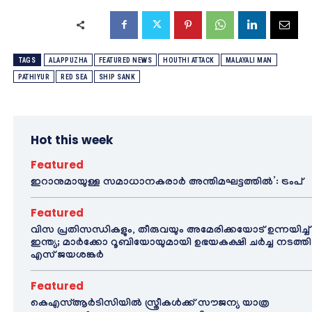
TAGS
ALAPPUZHA
FEATURED NEWS
HOUTHI ATTACK
MALAYALI MAN
PATHIYUR
RED SEA
SHIP SANK
Hot this week
Featured
ഇറാനുമായുള്ള സമാധാനകരാർ അന്തിമഘട്ടത്തിൽ‌’: ട്രംപ്
Featured
വിസ പ്രതിസന്ധികളും, തീരുവയും അമേരിക്കയോട് ഉന്നയിച്ച്
ഇന്ത്യ; മാർക്കോ റൂബിയോയുമായി ഉഭയകക്ഷി ചർച്ച നടത്തി
എസ് ജയശങ്കർ
Featured
കെഎസ്ആർടിസിയിൽ സ്ത്രീകൾക്ക് സൗജന്യ യാത്ര