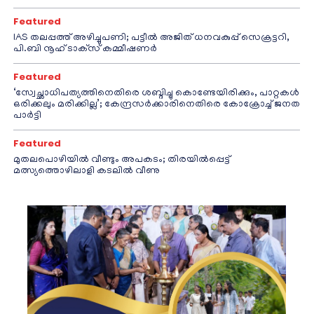
Featured
IAS തലപ്പത്ത് അഴിച്ചുപണി; പട്ടീല്‍ അജിത് ധനവകുപ്പ് സെക്രട്ടറി,
പി.ബി നൂഹ് ടാക്‌സ് കമ്മീഷണര്‍
Featured
‘സ്വേച്ഛാധിപത്യത്തിനെതിരെ ശബ്ദിച്ചു കൊണ്ടേയിരിക്കും, പാറ്റകൾ
ഒരിക്കലും മരിക്കില്ല’; കേന്ദ്രസർക്കാരിനെതിരെ കോക്രോച്ച് ജനത
പാർട്ടി
Featured
മുതലപൊഴിയിൽ വീണ്ടും അപകടം; തിരയിൽപ്പെട്ട്
മത്സ്യത്തൊഴിലാളി കടലിൽ വീണു