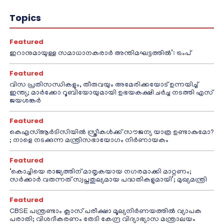
Topics
Featured
ഇറാനുമായുള്ള സമാധാനകരാർ അന്തിമഘട്ടത്തിൽ‌’: ട്രംപ്
Featured
വിസ പ്രതിസന്ധികളും, തീരുവയും അമേരിക്കയോട് ഉന്നയിച്ച്
ഇന്ത്യ; മാർക്കോ റൂബിയോയുമായി ഉഭയകക്ഷി ചർച്ച നടത്തി എസ്
ജയശങ്കർ
Featured
കെഎസ്ആർടിസിയിൽ സ്ത്രീകൾക്ക് സൗജന്യ യാത്ര ഉണ്ടാകുമോ?
; നാളെ നടക്കുന്ന മന്ത്രിസഭായോഗം നിർണായകം
Featured
‘കൊച്ചിയെ രാജ്യത്തിന് മാതൃകയായ നഗരമാക്കി മാറ്റണം;
സർക്കാർ വരുന്നത് സ്വപ്നതുല്യമായ പദ്ധതികളുമായി’; മുഖ്യമന്ത്രി
Featured
CBSE പന്ത്രണ്ടാം ക്ലാസ് പരീക്ഷാ മൂല്യനിർണയത്തിൽ വ്യാപക
പരാതി; വിശദീകരണം തേടി കേന്ദ്ര വിദ്യാഭ്യാസ മന്ത്രാലയം