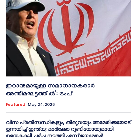
ഇറാനുമായുള്ള സമാധാനകരാർ
അന്തിമഘട്ടത്തിൽ‌’: ട്രംപ്
Featured
May 24, 2026
വിസ പ്രതിസന്ധികളും, തീരുവയും അമേരിക്കയോട്
ഉന്നയിച്ച് ഇന്ത്യ; മാർക്കോ റൂബിയോയുമായി
ഉഭയകക്ഷി ചർച്ച നടത്തി എസ് ജയശങ്കർ