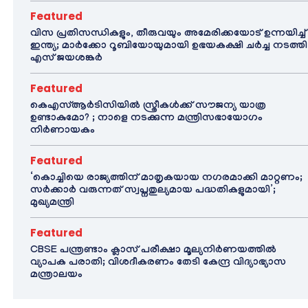
Featured
വിസ പ്രതിസന്ധികളും, തീരുവയും അമേരിക്കയോട് ഉന്നയിച്ച്
ഇന്ത്യ; മാർക്കോ റൂബിയോയുമായി ഉഭയകക്ഷി ചർച്ച നടത്തി
എസ് ജയശങ്കർ
Featured
കെഎസ്ആർടിസിയിൽ സ്ത്രീകൾക്ക് സൗജന്യ യാത്ര
ഉണ്ടാകുമോ? ; നാളെ നടക്കുന്ന മന്ത്രിസഭായോഗം
നിർണായകം
Featured
‘കൊച്ചിയെ രാജ്യത്തിന് മാതൃകയായ നഗരമാക്കി മാറ്റണം;
സർക്കാർ വരുന്നത് സ്വപ്നതുല്യമായ പദ്ധതികളുമായി’;
മുഖ്യമന്ത്രി
Featured
CBSE പന്ത്രണ്ടാം ക്ലാസ് പരീക്ഷാ മൂല്യനിർണയത്തിൽ
വ്യാപക പരാതി; വിശദീകരണം തേടി കേന്ദ്ര വിദ്യാഭ്യാസ
മന്ത്രാലയം