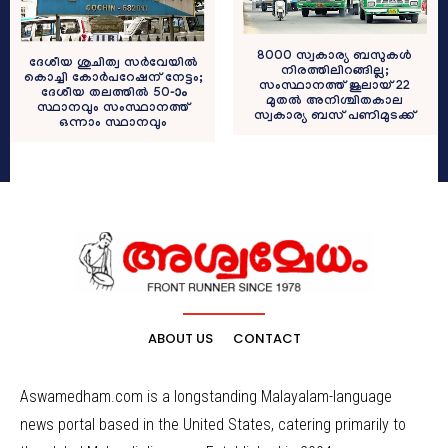
8000 സ്വകാര്യ ബസുകൾ
ദേശീയ ശുചിത്വ സര്‍വേയില്‍
നിരത്തിലിറങ്ങില്ല;
കൊച്ചി കോര്‍പറേഷന് നേട്ടം;
സംസ്ഥാനത്ത് ജൂലായ് 22
ദേശീയ തലത്തില്‍ 50-ാം
മുതൽ അനിശ്ചിതകാല
സ്ഥാനവും സംസ്ഥാനത്ത്
സ്വകാര്യ ബസ് പണിമുടക്ക്
ഒന്നാം സ്ഥാനവും
ABOUT US
CONTACT
Aswamedham.com is a longstanding Malayalam-language
news portal based in the United States, catering primarily to