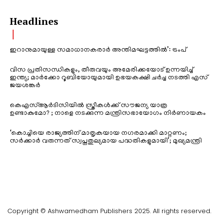
Headlines
ഇറാനുമായുള്ള സമാധാനകരാർ അന്തിമഘട്ടത്തിൽ‌’: ട്രംപ്
വിസ പ്രതിസന്ധികളും, തീരുവയും അമേരിക്കയോട് ഉന്നയിച്ച്
ഇന്ത്യ; മാർക്കോ റൂബിയോയുമായി ഉഭയകക്ഷി ചർച്ച നടത്തി എസ്
ജയശങ്കർ
കെഎസ്ആർടിസിയിൽ സ്ത്രീകൾക്ക് സൗജന്യ യാത്ര
ഉണ്ടാകുമോ? ; നാളെ നടക്കുന്ന മന്ത്രിസഭായോഗം നിർണായകം
‘കൊച്ചിയെ രാജ്യത്തിന് മാതൃകയായ നഗരമാക്കി മാറ്റണം;
സർക്കാർ വരുന്നത് സ്വപ്നതുല്യമായ പദ്ധതികളുമായി’; മുഖ്യമന്ത്രി
Copyright © Ashwamedham Publishers 2025. All rights reserved.