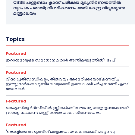
CBSE പന്ത്രണ്ടാം ക്ലാസ് പരീക്ഷാ മൂല്യനിർണയത്തിൽ
വ്യാപക പരാതി; വിശദീകരണം തേടി കേന്ദ്ര വിദ്യാഭ്യാസ
മന്ത്രാലയം
Topics
Featured
ഇറാനുമായുള്ള സമാധാനകരാർ അന്തിമഘട്ടത്തിൽ‌’: ട്രംപ്
Featured
വിസ പ്രതിസന്ധികളും, തീരുവയും അമേരിക്കയോട് ഉന്നയിച്ച്
ഇന്ത്യ; മാർക്കോ റൂബിയോയുമായി ഉഭയകക്ഷി ചർച്ച നടത്തി എസ്
ജയശങ്കർ
Featured
കെഎസ്ആർടിസിയിൽ സ്ത്രീകൾക്ക് സൗജന്യ യാത്ര ഉണ്ടാകുമോ?
; നാളെ നടക്കുന്ന മന്ത്രിസഭായോഗം നിർണായകം
Featured
‘കൊച്ചിയെ രാജ്യത്തിന് മാതൃകയായ നഗരമാക്കി മാറ്റണം;