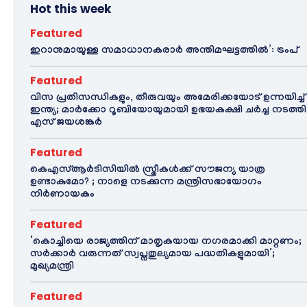
Hot this week
Featured
ഇറാനുമായുള്ള സമാധാനകരാർ അന്തിമഘട്ടത്തിൽ‌’: ട്രംപ്
Featured
വിസ പ്രതിസന്ധികളും, തീരുവയും അമേരിക്കയോട് ഉന്നയിച്ച്
ഇന്ത്യ; മാർക്കോ റൂബിയോയുമായി ഉഭയകക്ഷി ചർച്ച നടത്തി
എസ് ജയശങ്കർ
Featured
കെഎസ്ആർടിസിയിൽ സ്ത്രീകൾക്ക് സൗജന്യ യാത്ര
ഉണ്ടാകുമോ? ; നാളെ നടക്കുന്ന മന്ത്രിസഭായോഗം
നിർണായകം
Featured
‘കൊച്ചിയെ രാജ്യത്തിന് മാതൃകയായ നഗരമാക്കി മാറ്റണം;
സർക്കാർ വരുന്നത് സ്വപ്നതുല്യമായ പദ്ധതികളുമായി’;
മുഖ്യമന്ത്രി
Featured