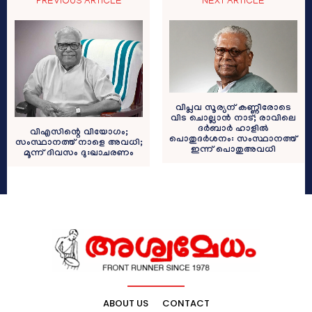
PREVIOUS ARTICLE
NEXT ARTICLE
വിപ്ലവ സൂര്യന് കണ്ണീ​രോടെ
വിട ചൊല്ലാൻ നാട്; രാവിലെ
ദർബാർ ഹാളിൽ
വിഎസിന്റെ വിയോ​ഗം;
പൊതുദർശനം: സംസ്ഥാനത്ത്
സംസ്ഥാനത്ത് നാളെ അവധി;
ഇന്ന് പൊതുഅവധി
മൂന്ന് ദിവസം ദുഃഖാചരണം
ABOUT US
CONTACT