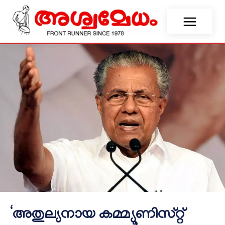
‘അതുല്യനായ കമ്മ്യൂണിസ്റ്റ്