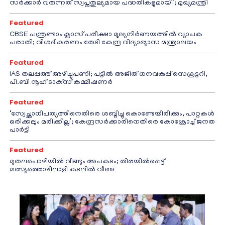
സർക്കാർ വരുന്നത് സ്വപ്നതുല്യമായ പദ്ധതികളുമായി’; മുഖ്യമന്ത്രി
Featured
CBSE പന്ത്രണ്ടാം ക്ലാസ് പരീക്ഷാ മൂല്യനിർണയത്തിൽ വ്യാപക
പരാതി; വിശദീകരണം തേടി കേന്ദ്ര വിദ്യാഭ്യാസ മന്ത്രാലയം
Featured
IAS തലപ്പത്ത് അഴിച്ചുപണി; പട്ടീല്‍ അജിത് ധനവകുപ്പ് സെക്രട്ടറി,
പി.ബി നൂഹ് ടാക്‌സ് കമ്മീഷണര്‍
Featured
‘സ്വേച്ഛാധിപത്യത്തിനെതിരെ ശബ്ദിച്ചു കൊണ്ടേയിരിക്കും, പാറ്റകൾ
ഒരിക്കലും മരിക്കില്ല’; കേന്ദ്രസർക്കാരിനെതിരെ കോക്രോച്ച് ജനത
പാർട്ടി
Featured
മുതലപൊഴിയിൽ വീണ്ടും അപകടം; തിരയിൽപ്പെട്ട്
മത്സ്യത്തൊഴിലാളി കടലിൽ വീണു