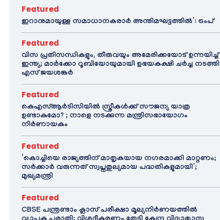
Featured
ഇറാനുമായുള്ള സമാധാനകരാർ അന്തിമഘട്ടത്തിൽ‌’: ട്രംപ്
Featured
വിസ പ്രതിസന്ധികളും, തീരുവയും അമേരിക്കയോട് ഉന്നയിച്ച്
ഇന്ത്യ; മാർക്കോ റൂബിയോയുമായി ഉഭയകക്ഷി ചർച്ച നടത്തി
എസ് ജയശങ്കർ
Featured
കെഎസ്ആർടിസിയിൽ സ്ത്രീകൾക്ക് സൗജന്യ യാത്ര
ഉണ്ടാകുമോ? ; നാളെ നടക്കുന്ന മന്ത്രിസഭായോഗം
നിർണായകം
Featured
‘കൊച്ചിയെ രാജ്യത്തിന് മാതൃകയായ നഗരമാക്കി മാറ്റണം;
സർക്കാർ വരുന്നത് സ്വപ്നതുല്യമായ പദ്ധതികളുമായി’;
മുഖ്യമന്ത്രി
Featured
CBSE പന്ത്രണ്ടാം ക്ലാസ് പരീക്ഷാ മൂല്യനിർണയത്തിൽ
വ്യാപക പരാതി; വിശദീകരണം തേടി കേന്ദ്ര വിദ്യാഭ്യാസ