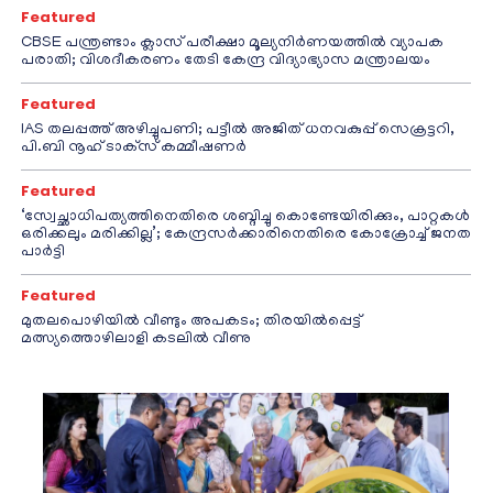
Featured
CBSE പന്ത്രണ്ടാം ക്ലാസ് പരീക്ഷാ മൂല്യനിർണയത്തിൽ വ്യാപക
പരാതി; വിശദീകരണം തേടി കേന്ദ്ര വിദ്യാഭ്യാസ മന്ത്രാലയം
Featured
IAS തലപ്പത്ത് അഴിച്ചുപണി; പട്ടീല്‍ അജിത് ധനവകുപ്പ് സെക്രട്ടറി,
പി.ബി നൂഹ് ടാക്‌സ് കമ്മീഷണര്‍
Featured
‘സ്വേച്ഛാധിപത്യത്തിനെതിരെ ശബ്ദിച്ചു കൊണ്ടേയിരിക്കും, പാറ്റകൾ
ഒരിക്കലും മരിക്കില്ല’; കേന്ദ്രസർക്കാരിനെതിരെ കോക്രോച്ച് ജനത
പാർട്ടി
Featured
മുതലപൊഴിയിൽ വീണ്ടും അപകടം; തിരയിൽപ്പെട്ട്
മത്സ്യത്തൊഴിലാളി കടലിൽ വീണു