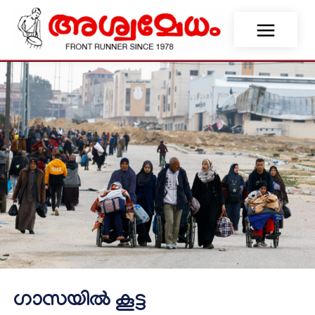
ഗാസയില്‍ കൂട്ട