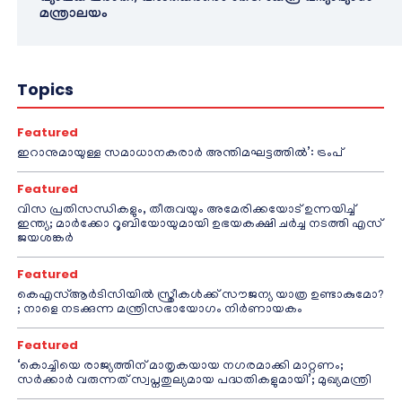
മന്ത്രാലയം
Topics
Featured
ഇറാനുമായുള്ള സമാധാനകരാർ അന്തിമഘട്ടത്തിൽ‌’: ട്രംപ്
Featured
വിസ പ്രതിസന്ധികളും, തീരുവയും അമേരിക്കയോട് ഉന്നയിച്ച്
ഇന്ത്യ; മാർക്കോ റൂബിയോയുമായി ഉഭയകക്ഷി ചർച്ച നടത്തി എസ്
ജയശങ്കർ
Featured
കെഎസ്ആർടിസിയിൽ സ്ത്രീകൾക്ക് സൗജന്യ യാത്ര ഉണ്ടാകുമോ?
; നാളെ നടക്കുന്ന മന്ത്രിസഭായോഗം നിർണായകം
Featured
‘കൊച്ചിയെ രാജ്യത്തിന് മാതൃകയായ നഗരമാക്കി മാറ്റണം;
സർക്കാർ വരുന്നത് സ്വപ്നതുല്യമായ പദ്ധതികളുമായി’; മുഖ്യമന്ത്രി