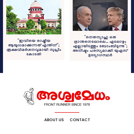
“നെതന്യാഹു ഒരു
“ഇഡിയെ രാഷ്ട്രീയ
ഭ്രാന്തനെപ്പോലെ… എപ്പോഴും
ആയുധമാക്കുന്നത് എന്തിന്”;
എല്ലായിടത്തും ബോംബിടുന്നു”;
രൂക്ഷവിമർശനവുമായി സുപ്രീം
അനിഷ്ടം പരസ്യമാക്കി യുഎസ്
കോടതി
ഉദ്യോഗസ്ഥര്‍
ABOUT US
CONTACT