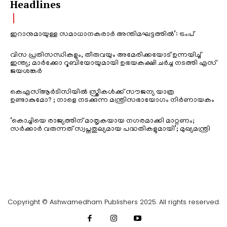
Headlines
ഇറാനുമായുള്ള സമാധാനകരാർ അന്തിമഘട്ടത്തിൽ‌’: ട്രംപ്
വിസ പ്രതിസന്ധികളും, തീരുവയും അമേരിക്കയോട് ഉന്നയിച്ച്
ഇന്ത്യ; മാർക്കോ റൂബിയോയുമായി ഉഭയകക്ഷി ചർച്ച നടത്തി എസ്
ജയശങ്കർ
കെഎസ്ആർടിസിയിൽ സ്ത്രീകൾക്ക് സൗജന്യ യാത്ര
ഉണ്ടാകുമോ? ; നാളെ നടക്കുന്ന മന്ത്രിസഭായോഗം നിർണായകം
‘കൊച്ചിയെ രാജ്യത്തിന് മാതൃകയായ നഗരമാക്കി മാറ്റണം;
സർക്കാർ വരുന്നത് സ്വപ്നതുല്യമായ പദ്ധതികളുമായി’; മുഖ്യമന്ത്രി
Copyright © Ashwamedham Publishers 2025. All rights reserved.