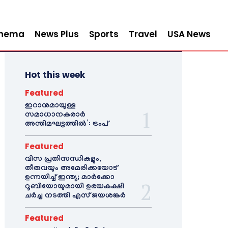
inema
News Plus
Sports
Travel
USA News
Hot this week
Featured
ഇറാനുമായുള്ള
സമാധാനകരാർ
അന്തിമഘട്ടത്തിൽ‌’: ട്രംപ്
Featured
വിസ പ്രതിസന്ധികളും,
തീരുവയും അമേരിക്കയോട്
ഉന്നയിച്ച് ഇന്ത്യ; മാർക്കോ
റൂബിയോയുമായി ഉഭയകക്ഷി
ചർച്ച നടത്തി എസ് ജയശങ്കർ
Featured