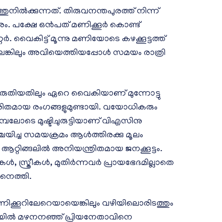
നിൽക്കുന്നത്. തിരുവനന്തപുരത്ത് നിന്ന്
 ദൂരം. പക്ഷേ ഒൻപത് മണിക്കൂർ കൊണ്ട്
ർ. വൈകിട്ട് മൂന്നു മണിയോ‌ടെ കഴക്കൂട്ടത്ത്
ലെങ്കിലും അവി‌യെത്തിയപ്പോൾ സമയം രാത്രി
കരുതിയതിലും ഏറെ വൈകിയാണ് മുന്നോട്ടു
രിതമായ രംഗങ്ങളുമുണ്ടായി. വയോധികരും
ിതുമ്പലോടെ മുഷ്ടിചുരുട്ടിയാണ് വിഎസിനു
്ചയിച്ച സമയക്രമം ആൾത്തിരക്കു മൂലം
. ആറ്റിങ്ങലിൽ അനിയന്ത്രിതമായ ജനക്കൂട്ടം.
ികൾ, സ്ത്രീകൾ, മുതിർന്നവർ പ്രായഭേദമില്ലാതെ
ാനെത്തി.
ച് മണിക്കൂറിലേറെയായെങ്കിലും വഴിയിലൊരിടത്തും
പള്ളിയില്‍ മഴനനഞ്ഞ് പ്രിയനേതാവിനെ