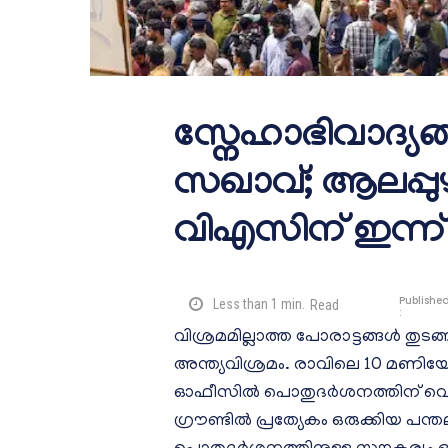
സ്നേഹാഭിവാദ്യങ്
സഖാവ്; ആലപ്പു
വിഎസിന് ഇന്ന് 
Publishe
Less than 1
min.
Read
:
വിശ്രമമില്ലാത്ത പോരാട്ടങ്ങൾ തുട
അന്ത്യവിശ്രമം. രാവിലെ 10 മണിയോ
ഓഫീസില്‍ പൊതുദര്‍ശനത്തിന് വെയ്ക്
ഗ്രൗണ്ടില്‍ പ്രത്യേകം ഒരുക്കിയ പന