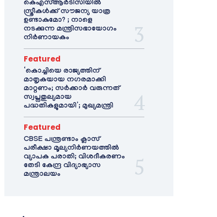
കെഎസ്ആർടിസിയിൽ
സ്ത്രീകൾക്ക് സൗജന്യ യാത്ര
ഉണ്ടാകുമോ? ; നാളെ
നടക്കുന്ന മന്ത്രിസഭായോഗം
നിർണായകം
Featured
‘കൊച്ചിയെ രാജ്യത്തിന്
മാതൃകയായ നഗരമാക്കി
മാറ്റണം; സർക്കാർ വരുന്നത്
സ്വപ്നതുല്യമായ
പദ്ധതികളുമായി’; മുഖ്യമന്ത്രി
Featured
CBSE പന്ത്രണ്ടാം ക്ലാസ്
പരീക്ഷാ മൂല്യനിർണയത്തിൽ
വ്യാപക പരാതി; വിശദീകരണം
തേടി കേന്ദ്ര വിദ്യാഭ്യാസ
മന്ത്രാലയം