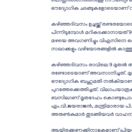
പൊതുദര്‍ശനത്തിനുള്ള സൗകര്യം ഒരുക്
ഔദ്യോഗിക ചടങ്ങുകളോടെയാണ് വ
കഴിഞ്ഞദിവസം ഉച്ചയ്ക്ക് രണ്ടരയോട
പിന്നിടുമ്പോൾ മറികടക്കാനായത് 
മഴയെ അവഗണിച്ചും വിഎസിനെ ഒരുനോ
സഖാക്കളും വഴിയോരങ്ങളിൽ കാത്ത
കഴിഞ്ഞദിവസം രാവിലെ 9 മുതല്‍ ആ
രണ്ടോടെയാണ് അവസാനിച്ചത്. മുദ
ഔദ്യോഗിക ബഹുമതി നല്‍കിയാണ്
പുറത്തേക്കെത്തിച്ചത്. വിലാപയാത
ബസിലാണ് മൃതദേഹം കൊണ്ടുപോകുന്
എം.വി.ജയരാജൻ, മന്ത്രിമാരായ പി.
അരുൺകുമാർ തുടങ്ങിയവർ വാഹനത്ത
ആയിരക്കണക്കിനാളുകളാണ് പ