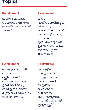
Topics
Featured
Featured
ഇറാനുമായുള്ള
വിസ
സമാധാനകരാർ
പ്രതിസന്ധികളും,
അന്തിമഘട്ടത്തിൽ‌’
തീരുവയും
: ട്രംപ്
അമേരിക്കയോട്
ഉന്നയിച്ച് ഇന്ത്യ;
മാർക്കോ
റൂബിയോയുമായി
ഉഭയകക്ഷി ചർച്ച
നടത്തി എസ്
ജയശങ്കർ
Featured
Featured
കെഎസ്ആർടി
‘കൊച്ചിയെ
സിയിൽ
രാജ്യത്തിന്
സ്ത്രീകൾക്ക്
മാതൃകയായ
സൗജന്യ യാത്ര
നഗരമാക്കി
ഉണ്ടാകുമോ? ;
മാറ്റണം;
നാളെ നടക്കുന്ന
സർക്കാർ
മന്ത്രിസഭായോഗം
വരുന്നത്
നിർണായകം
സ്വപ്നതുല്യമായ
പദ്ധതികളുമായി’;
മുഖ്യമന്ത്രി