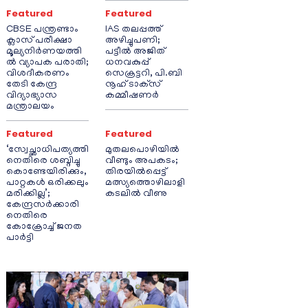
Featured
Featured
CBSE പന്ത്രണ്ടാം
IAS തലപ്പത്ത്
ക്ലാസ് പരീക്ഷാ
അഴിച്ചുപണി;
മൂല്യനിർണയത്തി
പട്ടീല്‍ അജിത്
ൽ വ്യാപക പരാതി;
ധനവകുപ്പ്
വിശദീകരണം
സെക്രട്ടറി, പി.ബി
തേടി കേന്ദ്ര
നൂഹ് ടാക്‌സ്
വിദ്യാഭ്യാസ
കമ്മീഷണര്‍
മന്ത്രാലയം
Featured
Featured
‘സ്വേച്ഛാധിപത്യത്തി
മുതലപൊഴിയിൽ
നെതിരെ ശബ്ദിച്ചു
വീണ്ടും അപകടം;
കൊണ്ടേയിരിക്കും,
തിരയിൽപ്പെട്ട്
പാറ്റകൾ ഒരിക്കലും
മത്സ്യത്തൊഴിലാളി
മരിക്കില്ല’;
കടലിൽ വീണു
കേന്ദ്രസർക്കാരി
നെതിരെ
കോക്രോച്ച് ജനത
പാർട്ടി