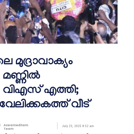
െ മുദ്രാവാക്യം
 മണ്ണിൽ
ിഎസ് എത്തി;
വേലിക്കകത്ത് വീട്
d
Aswamedham
July 23, 2025 8:52 am
Team