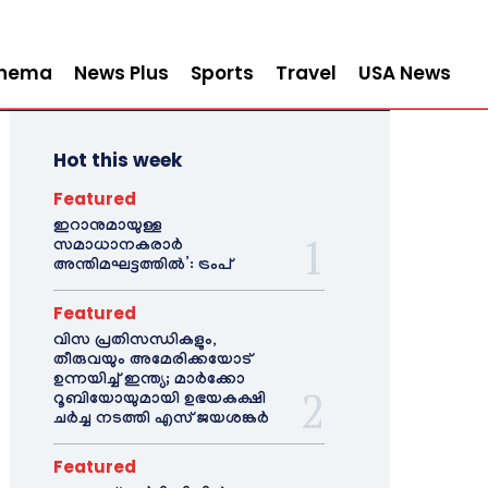
inema
News Plus
Sports
Travel
USA News
Hot this week
Featured
ഇറാനുമായുള്ള
സമാധാനകരാർ
അന്തിമഘട്ടത്തിൽ‌’: ട്രംപ്
Featured
വിസ പ്രതിസന്ധികളും,
തീരുവയും അമേരിക്കയോട്
ഉന്നയിച്ച് ഇന്ത്യ; മാർക്കോ
റൂബിയോയുമായി ഉഭയകക്ഷി
ചർച്ച നടത്തി എസ് ജയശങ്കർ
Featured