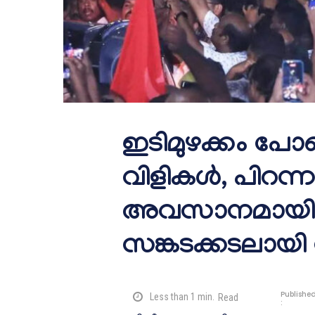
ഇടിമുഴക്കം പോല
വിളികൾ, പിറന്ന
അവസാനമായി വ
സങ്കടക്കടലായി 
Publishe
Less than 1
min.
Read
: