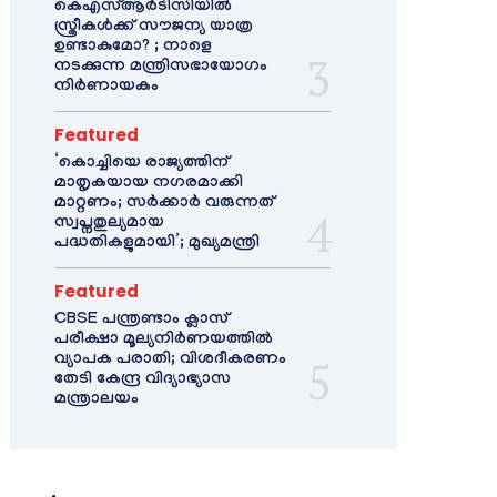
കെഎസ്ആർടിസിയിൽ
സ്ത്രീകൾക്ക് സൗജന്യ യാത്ര
ഉണ്ടാകുമോ? ; നാളെ
നടക്കുന്ന മന്ത്രിസഭായോഗം
നിർണായകം
Featured
‘കൊച്ചിയെ രാജ്യത്തിന്
മാതൃകയായ നഗരമാക്കി
മാറ്റണം; സർക്കാർ വരുന്നത്
സ്വപ്നതുല്യമായ
പദ്ധതികളുമായി’; മുഖ്യമന്ത്രി
Featured
CBSE പന്ത്രണ്ടാം ക്ലാസ്
പരീക്ഷാ മൂല്യനിർണയത്തിൽ
വ്യാപക പരാതി; വിശദീകരണം
തേടി കേന്ദ്ര വിദ്യാഭ്യാസ
മന്ത്രാലയം