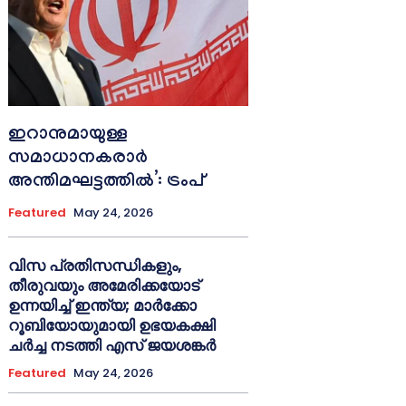
ഇറാനുമായുള്ള
സമാധാനകരാർ
അന്തിമഘട്ടത്തിൽ‌’: ട്രംപ്
Featured
May 24, 2026
വിസ പ്രതിസന്ധികളും,
തീരുവയും അമേരിക്കയോട്
ഉന്നയിച്ച് ഇന്ത്യ; മാർക്കോ
റൂബിയോയുമായി ഉഭയകക്ഷി
ചർച്ച നടത്തി എസ് ജയശങ്കർ
Featured
May 24, 2026