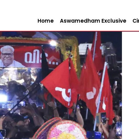
Home
Aswamedham Exclusive
C