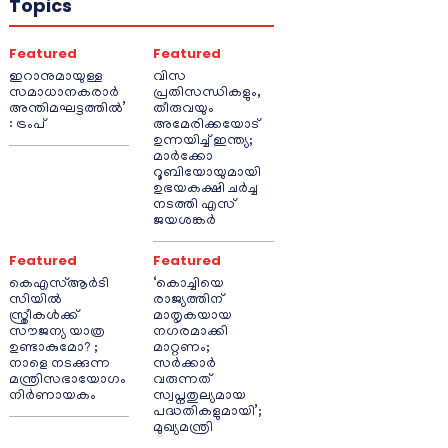
Topics
Featured
Featured
ഇറാനുമായുള്ള
വിസ
സമാധാനകരാർ
പ്രതിസന്ധികളും,
അന്തിമഘട്ടത്തിൽ‌’
തീരുവയും
: ട്രംപ്
അമേരിക്കയോട്
ഉന്നയിച്ച് ഇന്ത്യ;
മാർക്കോ
റൂബിയോയുമായി
ഉഭയകക്ഷി ചർച്ച
നടത്തി എസ്
ജയശങ്കർ
Featured
Featured
കെഎസ്ആർടി
‘കൊച്ചിയെ
സിയിൽ
രാജ്യത്തിന്
സ്ത്രീകൾക്ക്
മാതൃകയായ
സൗജന്യ യാത്ര
നഗരമാക്കി
ഉണ്ടാകുമോ? ;
മാറ്റണം;
നാളെ നടക്കുന്ന
സർക്കാർ
മന്ത്രിസഭായോഗം
വരുന്നത്
നിർണായകം
സ്വപ്നതുല്യമായ
പദ്ധതികളുമായി’;
മുഖ്യമന്ത്രി