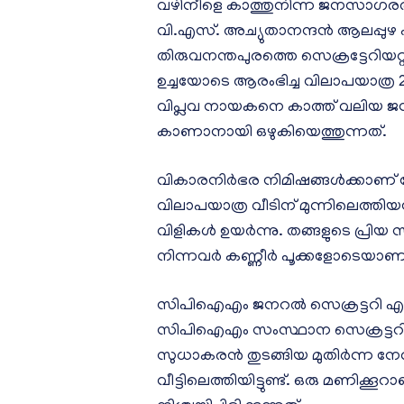
വഴിനീളെ കാത്തുനിന്ന ജനസാഗരത്തി
വി.എസ്. അച്യുതാനന്ദൻ ആലപ്പുഴ പു
തിരുവനന്തപുരത്തെ സെക്രട്ടേറിയ
ഉച്ചയോടെ ആരംഭിച്ച വിലാപയാത്ര 22 മ
വിപ്ലവ നായകനെ കാത്ത് വലിയ ജനക്ക
കാണാനായി ഒഴുകിയെത്തുന്നത്.
വികാരനിർഭര നിമിഷങ്ങൾക്കാണ് വേല
വിലാപയാത്ര വീടിന് മുന്നിലെത്തി
വിളികൾ ഉയർന്നു. തങ്ങളുടെ പ്രി
നിന്നവർ കണ്ണീർ പൂക്കളോടെയാണ് അ
സിപിഐഎം ജനറല്‍ സെക്രട്ടറി എം
സിപിഐഎം സംസ്ഥാന സെക്രട്ടറി എം.വ
സുധാകരന്‍ തുടങ്ങിയ മുതിർന്ന നേ
വീട്ടിലെത്തിയിട്ടുണ്ട്. ഒരു മണിക്