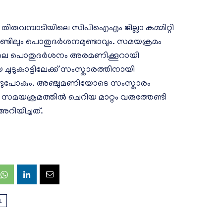
തിരുവമ്പാടിയിലെ സിപിഐഎം ജില്ലാ കമ്മിറ്റി
ൗണ്ടിലും പൊതുദർശനമുണ്ടാവും. സമയക്രമം
ലെ പൊതുദര്‍ശനം അരമണിക്കൂറായി
യ ചുടുകാട്ടിലേക്ക് സംസ്കാരത്തിനായി
ുപോകും. അഞ്ചുമണിയാേടെ സംസ്കാരം
ും സമയക്രമത്തിൽ ചെറിയ മാറ്റം വരുത്തേണ്ടി
റിയിച്ചത്.
L