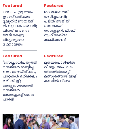
Featured
Featured
CBSE പന്ത്രണ്ടാം
IAS തലപ്പത്ത്
ക്ലാസ് പരീക്ഷാ
അഴിച്ചുപണി;
മൂല്യനിർണയത്തി
പട്ടീല്‍ അജിത്
ൽ വ്യാപക പരാതി;
ധനവകുപ്പ്
വിശദീകരണം
സെക്രട്ടറി, പി.ബി
തേടി കേന്ദ്ര
നൂഹ് ടാക്‌സ്
വിദ്യാഭ്യാസ
കമ്മീഷണര്‍
മന്ത്രാലയം
Featured
Featured
‘സ്വേച്ഛാധിപത്യത്തി
മുതലപൊഴിയിൽ
നെതിരെ ശബ്ദിച്ചു
വീണ്ടും അപകടം;
കൊണ്ടേയിരിക്കും,
തിരയിൽപ്പെട്ട്
പാറ്റകൾ ഒരിക്കലും
മത്സ്യത്തൊഴിലാളി
മരിക്കില്ല’;
കടലിൽ വീണു
കേന്ദ്രസർക്കാരി
നെതിരെ
കോക്രോച്ച് ജനത
പാർട്ടി