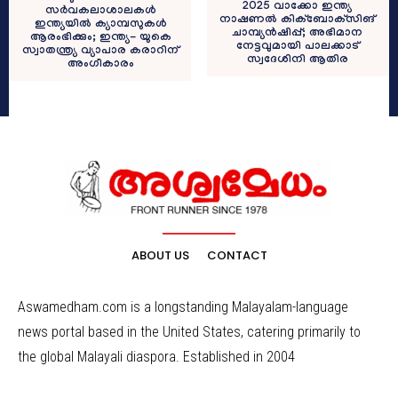
2025 വാക്കോ ഇന്ത്യ
സർവകലാശാലകൾ
നാഷണൽ കിക്ബോക്‌സിങ്
ഇന്ത്യയിൽ ക്യാമ്പസുകൾ
ചാമ്പ്യൻഷിപ്പ്; അഭിമാന
ആരംഭിക്കും; ഇന്ത്യ- യുകെ
നേട്ടവുമായി പാലക്കാട്
സ്വാതന്ത്ര്യ വ്യാപാര കരാറിന്
സ്വദേശിനി ആതിര
അംഗീകാരം
ABOUT US
CONTACT
Aswamedham.com is a longstanding Malayalam-language
news portal based in the United States, catering primarily to
the global Malayali diaspora. Established in 2004