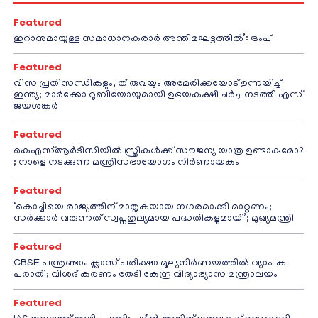
Featured
ഇറാനുമായുള്ള സമാധാനകരാർ അന്തിമഘട്ടത്തിൽ‌’: ട്രംപ്
Featured
വിസ പ്രതിസന്ധികളും, തീരുവയും അമേരിക്കയോട് ഉന്നയിച്ച്
ഇന്ത്യ; മാർക്കോ റൂബിയോയുമായി ഉഭയകക്ഷി ചർച്ച നടത്തി എസ്
ജയശങ്കർ
Featured
കെഎസ്ആർടിസിയിൽ സ്ത്രീകൾക്ക് സൗജന്യ യാത്ര ഉണ്ടാകുമോ?
; നാളെ നടക്കുന്ന മന്ത്രിസഭായോഗം നിർണായകം
Featured
‘കൊച്ചിയെ രാജ്യത്തിന് മാതൃകയായ നഗരമാക്കി മാറ്റണം;
സർക്കാർ വരുന്നത് സ്വപ്നതുല്യമായ പദ്ധതികളുമായി’; മുഖ്യമന്ത്രി
Featured
CBSE പന്ത്രണ്ടാം ക്ലാസ് പരീക്ഷാ മൂല്യനിർണയത്തിൽ വ്യാപക
പരാതി; വിശദീകരണം തേടി കേന്ദ്ര വിദ്യാഭ്യാസ മന്ത്രാലയം
Featured