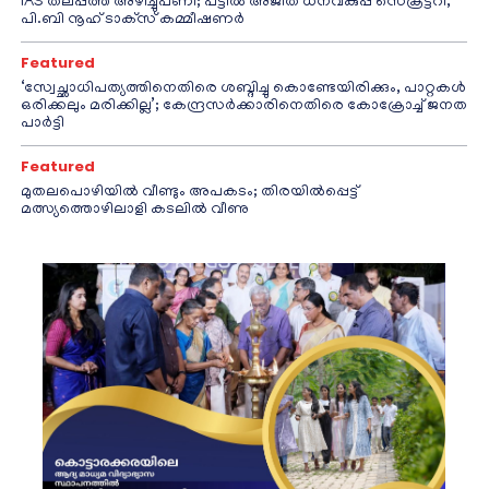
IAS തലപ്പത്ത് അഴിച്ചുപണി; പട്ടീല്‍ അജിത് ധനവകുപ്പ് സെക്രട്ടറി,
പി.ബി നൂഹ് ടാക്‌സ് കമ്മീഷണര്‍
Featured
‘സ്വേച്ഛാധിപത്യത്തിനെതിരെ ശബ്ദിച്ചു കൊണ്ടേയിരിക്കും, പാറ്റകൾ
ഒരിക്കലും മരിക്കില്ല’; കേന്ദ്രസർക്കാരിനെതിരെ കോക്രോച്ച് ജനത
പാർട്ടി
Featured
മുതലപൊഴിയിൽ വീണ്ടും അപകടം; തിരയിൽപ്പെട്ട്
മത്സ്യത്തൊഴിലാളി കടലിൽ വീണു