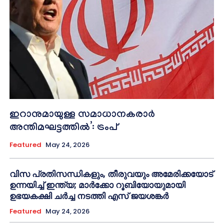
ഇറാനുമായുള്ള സമാധാനകരാർ
അന്തിമഘട്ടത്തിൽ‌’: ട്രംപ്
Featured
May 24, 2026
വിസ പ്രതിസന്ധികളും, തീരുവയും അമേരിക്കയോട്
ഉന്നയിച്ച് ഇന്ത്യ; മാർക്കോ റൂബിയോയുമായി
ഉഭയകക്ഷി ചർച്ച നടത്തി എസ് ജയശങ്കർ
Featured
May 24, 2026