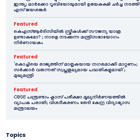
ഇന്ത്യ; മാർക്കോ റൂബിയോയുമായി ഉഭയകക്ഷി ചർച്ച നടത്തി
എസ് ജയശങ്കർ
Featured
കെഎസ്ആർടിസിയിൽ സ്ത്രീകൾക്ക് സൗജന്യ യാത്ര
ഉണ്ടാകുമോ? ; നാളെ നടക്കുന്ന മന്ത്രിസഭായോഗം
നിർണായകം
Featured
‘കൊച്ചിയെ രാജ്യത്തിന് മാതൃകയായ നഗരമാക്കി മാറ്റണം;
സർക്കാർ വരുന്നത് സ്വപ്നതുല്യമായ പദ്ധതികളുമായി’;
മുഖ്യമന്ത്രി
Featured
CBSE പന്ത്രണ്ടാം ക്ലാസ് പരീക്ഷാ മൂല്യനിർണയത്തിൽ
വ്യാപക പരാതി; വിശദീകരണം തേടി കേന്ദ്ര വിദ്യാഭ്യാസ
മന്ത്രാലയം
Topics