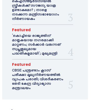
കെഎസ്ആർടിസിയിൽ
സ്ത്രീകൾക്ക് സൗജന്യ യാത്ര
ഉണ്ടാകുമോ? ; നാളെ
നടക്കുന്ന മന്ത്രിസഭായോഗം
നിർണായകം
Featured
‘കൊച്ചിയെ രാജ്യത്തിന്
മാതൃകയായ നഗരമാക്കി
മാറ്റണം; സർക്കാർ വരുന്നത്
സ്വപ്നതുല്യമായ
പദ്ധതികളുമായി’; മുഖ്യമന്ത്രി
Featured
CBSE പന്ത്രണ്ടാം ക്ലാസ്
പരീക്ഷാ മൂല്യനിർണയത്തിൽ
വ്യാപക പരാതി; വിശദീകരണം
തേടി കേന്ദ്ര വിദ്യാഭ്യാസ
മന്ത്രാലയം