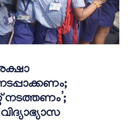
രക്ഷാ
ടപ്പാക്കണം;
റ് നടത്തണം’;
ര വിദ്യാഭ്യാസ