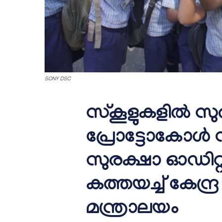
SONY DSC
സ്കൂളുകളിൽ സു
പ്രോട്ടോകോൾ ന
സുരക്ഷാ ഓഡിറ്
കത്തയച്ച് കേന്ദ്
മന്ത്രാലയം