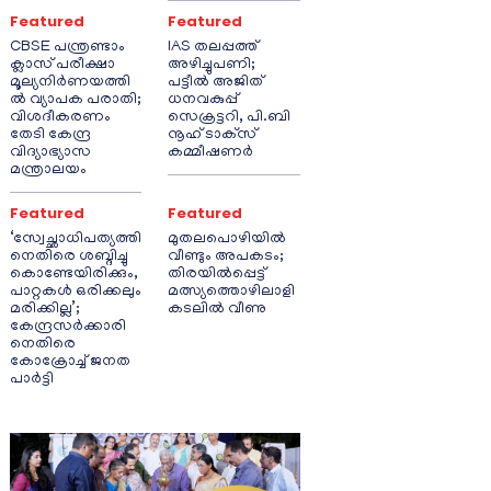
Featured
Featured
CBSE പന്ത്രണ്ടാം
IAS തലപ്പത്ത്
ക്ലാസ് പരീക്ഷാ
അഴിച്ചുപണി;
മൂല്യനിർണയത്തി
പട്ടീല്‍ അജിത്
ൽ വ്യാപക പരാതി;
ധനവകുപ്പ്
വിശദീകരണം
സെക്രട്ടറി, പി.ബി
തേടി കേന്ദ്ര
നൂഹ് ടാക്‌സ്
വിദ്യാഭ്യാസ
കമ്മീഷണര്‍
മന്ത്രാലയം
Featured
Featured
‘സ്വേച്ഛാധിപത്യത്തി
മുതലപൊഴിയിൽ
നെതിരെ ശബ്ദിച്ചു
വീണ്ടും അപകടം;
കൊണ്ടേയിരിക്കും,
തിരയിൽപ്പെട്ട്
പാറ്റകൾ ഒരിക്കലും
മത്സ്യത്തൊഴിലാളി
മരിക്കില്ല’;
കടലിൽ വീണു
കേന്ദ്രസർക്കാരി
നെതിരെ
കോക്രോച്ച് ജനത
പാർട്ടി