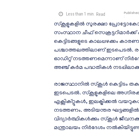
Publishe
Less than 1
min.
Read
:
സ്കൂളുകളിൽ സുരക്ഷാ പ്രോട്ടോകോൾ
സംസ്ഥാന ചീഫ് സെക്രട്ടറിമാർക്ക് കത
കെട്ടിടങ്ങളുടെ കാലപ്പഴക്കം കാ
പശ്ചാത്തലത്തിലാണ് ഇടപെടൽ. രാജ
ഓഡിറ്റ് നടത്തണമെന്നാണ് നിർദേശ
അഞ്ച് കർമ പദ്ധതികൾ നടപ്പിലാക
രാജസ്ഥാനിൽ സ്കൂൾ കെട്ടിടം തകർന
ഇടപെടൽ. സ്കൂളുകളിലെ അഗ്നി
എക്സിക്റ്റുകൾ, ഇലക്ട്രിക്കൽ വ
നടത്തണം. അടിയന്തര ഘട്ടങ്ങളിൽ പ
വിദ്യാർത്ഥികൾക്കും സ്കൂൾ ജീവന
മന്ത്രാലയം നിർദേശം നൽകിയിട്ടുണ്ട