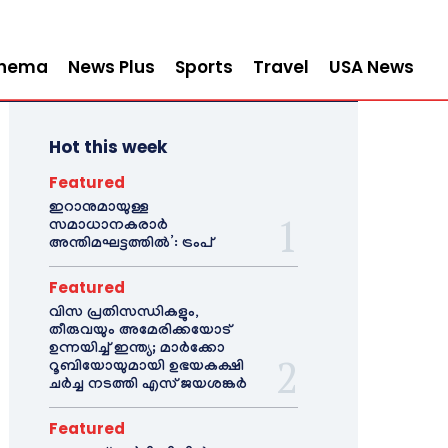
inema
News Plus
Sports
Travel
USA News
Hot this week
Featured
ഇറാനുമായുള്ള
സമാധാനകരാർ
അന്തിമഘട്ടത്തിൽ‌’: ട്രംപ്
Featured
വിസ പ്രതിസന്ധികളും,
തീരുവയും അമേരിക്കയോട്
ഉന്നയിച്ച് ഇന്ത്യ; മാർക്കോ
റൂബിയോയുമായി ഉഭയകക്ഷി
ചർച്ച നടത്തി എസ് ജയശങ്കർ
Featured