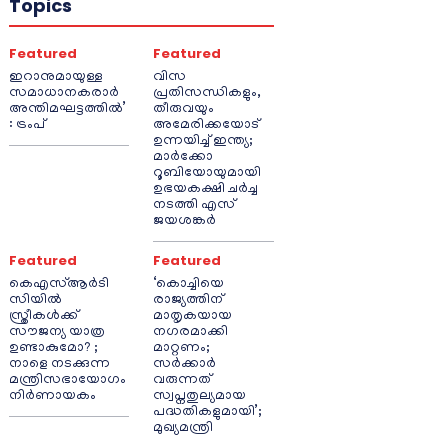
Topics
Featured
Featured
ഇറാനുമായുള്ള
വിസ
സമാധാനകരാർ
പ്രതിസന്ധികളും,
അന്തിമഘട്ടത്തിൽ‌’
തീരുവയും
: ട്രംപ്
അമേരിക്കയോട്
ഉന്നയിച്ച് ഇന്ത്യ;
മാർക്കോ
റൂബിയോയുമായി
ഉഭയകക്ഷി ചർച്ച
നടത്തി എസ്
ജയശങ്കർ
Featured
Featured
കെഎസ്ആർടി
‘കൊച്ചിയെ
സിയിൽ
രാജ്യത്തിന്
സ്ത്രീകൾക്ക്
മാതൃകയായ
സൗജന്യ യാത്ര
നഗരമാക്കി
ഉണ്ടാകുമോ? ;
മാറ്റണം;
നാളെ നടക്കുന്ന
സർക്കാർ
മന്ത്രിസഭായോഗം
വരുന്നത്
നിർണായകം
സ്വപ്നതുല്യമായ
പദ്ധതികളുമായി’;
മുഖ്യമന്ത്രി