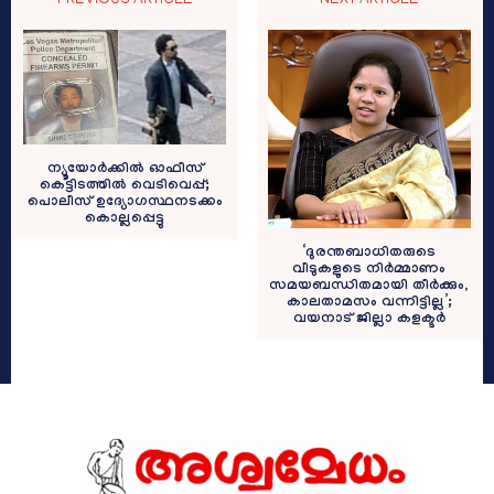
PREVIOUS ARTICLE
NEXT ARTICLE
ന്യൂയോര്‍ക്കില്‍ ഓഫീസ്
കെട്ടിടത്തിൽ വെടിവെപ്പ്;
പൊലീസ് ഉദ്യോഗസ്ഥനടക്കം
കൊല്ലപ്പെട്ടു
‘ദുരന്തബാധിതരുടെ
വീടുകളുടെ നിർമ്മാണം
സമയബന്ധിതമായി തീർക്കും,
കാലതാമസം വന്നിട്ടില്ല’;
വയനാട് ജില്ലാ കളക്ടർ