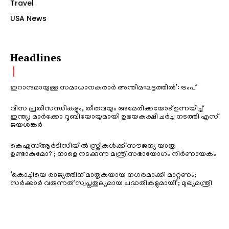
Travel
USA News
Headlines
ഇറാനുമായുള്ള സമാധാനകരാർ അന്തിമഘട്ടത്തിൽ‌’: ട്രംപ്
വിസ പ്രതിസന്ധികളും, തീരുവയും അമേരിക്കയോട് ഉന്നയിച്ച്
ഇന്ത്യ; മാർക്കോ റൂബിയോയുമായി ഉഭയകക്ഷി ചർച്ച നടത്തി എസ്
ജയശങ്കർ
കെഎസ്ആർടിസിയിൽ സ്ത്രീകൾക്ക് സൗജന്യ യാത്ര
ഉണ്ടാകുമോ? ; നാളെ നടക്കുന്ന മന്ത്രിസഭായോഗം നിർണായകം
‘കൊച്ചിയെ രാജ്യത്തിന് മാതൃകയായ നഗരമാക്കി മാറ്റണം;
സർക്കാർ വരുന്നത് സ്വപ്നതുല്യമായ പദ്ധതികളുമായി’; മുഖ്യമന്ത്രി