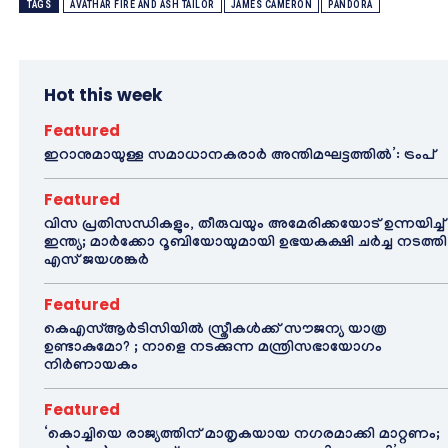
TAGS
AVATHAR FIRE AND ASH TAILOR
JAMES CAMERON
PANDORA
Hot this week
Featured
ഇറാനുമായുള്ള സമാധാനകരാർ അന്തിമഘട്ടത്തിൽ‌’: ട്രംപ്
Featured
വിസ പ്രതിസന്ധികളും, തീരുവയും അമേരിക്കയോട് ഉന്നയിച്ച്
ഇന്ത്യ; മാർക്കോ റൂബിയോയുമായി ഉഭയകക്ഷി ചർച്ച നടത്തി
എസ് ജയശങ്കർ
Featured
കെഎസ്ആർടിസിയിൽ സ്ത്രീകൾക്ക് സൗജന്യ യാത്ര
ഉണ്ടാകുമോ? ; നാളെ നടക്കുന്ന മന്ത്രിസഭായോഗം
നിർണായകം
Featured
‘കൊച്ചിയെ രാജ്യത്തിന് മാതൃകയായ നഗരമാക്കി മാറ്റണം;