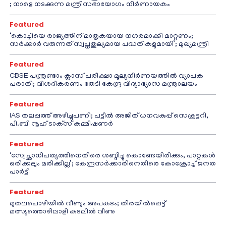
; നാളെ നടക്കുന്ന മന്ത്രിസഭായോഗം നിർണായകം
Featured
‘കൊച്ചിയെ രാജ്യത്തിന് മാതൃകയായ നഗരമാക്കി മാറ്റണം;
സർക്കാർ വരുന്നത് സ്വപ്നതുല്യമായ പദ്ധതികളുമായി’; മുഖ്യമന്ത്രി
Featured
CBSE പന്ത്രണ്ടാം ക്ലാസ് പരീക്ഷാ മൂല്യനിർണയത്തിൽ വ്യാപക
പരാതി; വിശദീകരണം തേടി കേന്ദ്ര വിദ്യാഭ്യാസ മന്ത്രാലയം
Featured
IAS തലപ്പത്ത് അഴിച്ചുപണി; പട്ടീല്‍ അജിത് ധനവകുപ്പ് സെക്രട്ടറി,
പി.ബി നൂഹ് ടാക്‌സ് കമ്മീഷണര്‍
Featured
‘സ്വേച്ഛാധിപത്യത്തിനെതിരെ ശബ്ദിച്ചു കൊണ്ടേയിരിക്കും, പാറ്റകൾ
ഒരിക്കലും മരിക്കില്ല’; കേന്ദ്രസർക്കാരിനെതിരെ കോക്രോച്ച് ജനത
പാർട്ടി
Featured
മുതലപൊഴിയിൽ വീണ്ടും അപകടം; തിരയിൽപ്പെട്ട്
മത്സ്യത്തൊഴിലാളി കടലിൽ വീണു