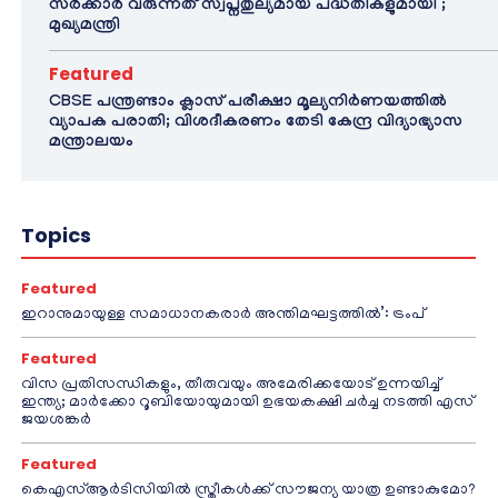
സർക്കാർ വരുന്നത് സ്വപ്നതുല്യമായ പദ്ധതികളുമായി’;
മുഖ്യമന്ത്രി
Featured
CBSE പന്ത്രണ്ടാം ക്ലാസ് പരീക്ഷാ മൂല്യനിർണയത്തിൽ
വ്യാപക പരാതി; വിശദീകരണം തേടി കേന്ദ്ര വിദ്യാഭ്യാസ
മന്ത്രാലയം
Topics
Featured
ഇറാനുമായുള്ള സമാധാനകരാർ അന്തിമഘട്ടത്തിൽ‌’: ട്രംപ്
Featured
വിസ പ്രതിസന്ധികളും, തീരുവയും അമേരിക്കയോട് ഉന്നയിച്ച്
ഇന്ത്യ; മാർക്കോ റൂബിയോയുമായി ഉഭയകക്ഷി ചർച്ച നടത്തി എസ്
ജയശങ്കർ
Featured
കെഎസ്ആർടിസിയിൽ സ്ത്രീകൾക്ക് സൗജന്യ യാത്ര ഉണ്ടാകുമോ?