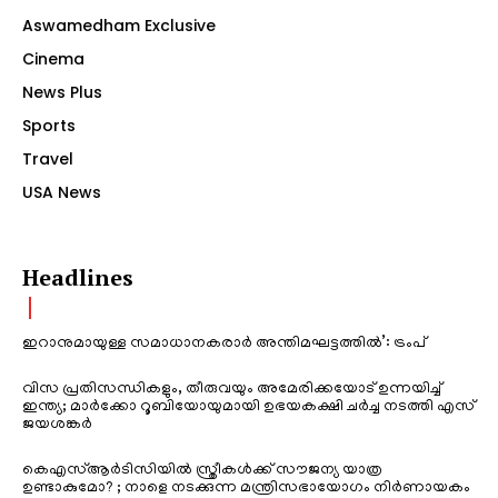
Aswamedham Exclusive
Cinema
News Plus
Sports
Travel
USA News
Headlines
ഇറാനുമായുള്ള സമാധാനകരാർ അന്തിമഘട്ടത്തിൽ‌’: ട്രംപ്
വിസ പ്രതിസന്ധികളും, തീരുവയും അമേരിക്കയോട് ഉന്നയിച്ച്
ഇന്ത്യ; മാർക്കോ റൂബിയോയുമായി ഉഭയകക്ഷി ചർച്ച നടത്തി എസ്
ജയശങ്കർ
കെഎസ്ആർടിസിയിൽ സ്ത്രീകൾക്ക് സൗജന്യ യാത്ര
ഉണ്ടാകുമോ? ; നാളെ നടക്കുന്ന മന്ത്രിസഭായോഗം നിർണായകം