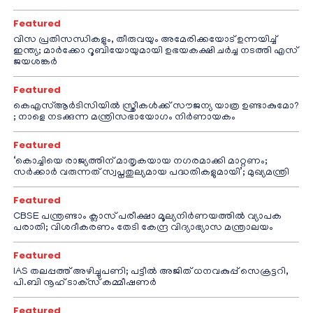
Featured
വിസ പ്രതിസന്ധികളും, തീരുവയും അമേരിക്കയോട് ഉന്നയിച്ച്
ഇന്ത്യ; മാർക്കോ റൂബിയോയുമായി ഉഭയകക്ഷി ചർച്ച നടത്തി എസ്
ജയശങ്കർ
Featured
കെഎസ്ആർടിസിയിൽ സ്ത്രീകൾക്ക് സൗജന്യ യാത്ര ഉണ്ടാകുമോ?
; നാളെ നടക്കുന്ന മന്ത്രിസഭായോഗം നിർണായകം
Featured
‘കൊച്ചിയെ രാജ്യത്തിന് മാതൃകയായ നഗരമാക്കി മാറ്റണം;
സർക്കാർ വരുന്നത് സ്വപ്നതുല്യമായ പദ്ധതികളുമായി’; മുഖ്യമന്ത്രി
Featured
CBSE പന്ത്രണ്ടാം ക്ലാസ് പരീക്ഷാ മൂല്യനിർണയത്തിൽ വ്യാപക
പരാതി; വിശദീകരണം തേടി കേന്ദ്ര വിദ്യാഭ്യാസ മന്ത്രാലയം
Featured
IAS തലപ്പത്ത് അഴിച്ചുപണി; പട്ടീല്‍ അജിത് ധനവകുപ്പ് സെക്രട്ടറി,
പി.ബി നൂഹ് ടാക്‌സ് കമ്മീഷണര്‍
Featured