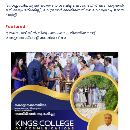
‘സ്വേച്ഛാധിപത്യത്തിനെതിരെ ശബ്ദിച്ചു കൊണ്ടേയിരിക്കും, പാറ്റകൾ
ഒരിക്കലും മരിക്കില്ല’; കേന്ദ്രസർക്കാരിനെതിരെ കോക്രോച്ച് ജനത
പാർട്ടി
Featured
മുതലപൊഴിയിൽ വീണ്ടും അപകടം; തിരയിൽപ്പെട്ട്
മത്സ്യത്തൊഴിലാളി കടലിൽ വീണു