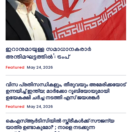
ഇറാനുമായുള്ള സമാധാനകരാർ
അന്തിമഘട്ടത്തിൽ‌’: ട്രംപ്
Featured
May 24, 2026
വിസ പ്രതിസന്ധികളും, തീരുവയും അമേരിക്കയോട്
ഉന്നയിച്ച് ഇന്ത്യ; മാർക്കോ റൂബിയോയുമായി
ഉഭയകക്ഷി ചർച്ച നടത്തി എസ് ജയശങ്കർ
Featured
May 24, 2026
കെഎസ്ആർടിസിയിൽ സ്ത്രീകൾക്ക് സൗജന്യ
യാത്ര ഉണ്ടാകുമോ? ; നാളെ നടക്കുന്ന