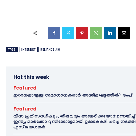
TAGS
INTERNET
RELIANCE JIO
Hot this week
Featured
ഇറാനുമായുള്ള സമാധാനകരാർ അന്തിമഘട്ടത്തിൽ‌’: ട്രംപ്
Featured
വിസ പ്രതിസന്ധികളും, തീരുവയും അമേരിക്കയോട് ഉന്നയിച്ച്
ഇന്ത്യ; മാർക്കോ റൂബിയോയുമായി ഉഭയകക്ഷി ചർച്ച നടത്തി
എസ് ജയശങ്കർ