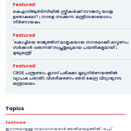
Featured
കെഎസ്ആർടിസിയിൽ സ്ത്രീകൾക്ക് സൗജന്യ യാത്ര
ഉണ്ടാകുമോ? ; നാളെ നടക്കുന്ന മന്ത്രിസഭായോഗം
നിർണായകം
Featured
‘കൊച്ചിയെ രാജ്യത്തിന് മാതൃകയായ നഗരമാക്കി മാറ്റണം;
സർക്കാർ വരുന്നത് സ്വപ്നതുല്യമായ പദ്ധതികളുമായി’;
മുഖ്യമന്ത്രി
Featured
CBSE പന്ത്രണ്ടാം ക്ലാസ് പരീക്ഷാ മൂല്യനിർണയത്തിൽ
വ്യാപക പരാതി; വിശദീകരണം തേടി കേന്ദ്ര വിദ്യാഭ്യാസ
മന്ത്രാലയം
Topics
Featured
ഇറാനുമായുള്ള സമാധാനകരാർ അന്തിമഘട്ടത്തിൽ‌’: ട്രംപ്