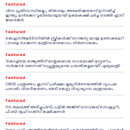
Featured
വിസ പ്രതിസന്ധികളും, തീരുവയും അമേരിക്കയോട് ഉന്നയിച്ച്
ഇന്ത്യ; മാർക്കോ റൂബിയോയുമായി ഉഭയകക്ഷി ചർച്ച നടത്തി എസ്
ജയശങ്കർ
Featured
കെഎസ്ആർടിസിയിൽ സ്ത്രീകൾക്ക് സൗജന്യ യാത്ര ഉണ്ടാകുമോ?
; നാളെ നടക്കുന്ന മന്ത്രിസഭായോഗം നിർണായകം
Featured
‘കൊച്ചിയെ രാജ്യത്തിന് മാതൃകയായ നഗരമാക്കി മാറ്റണം;
സർക്കാർ വരുന്നത് സ്വപ്നതുല്യമായ പദ്ധതികളുമായി’; മുഖ്യമന്ത്രി
Featured
CBSE പന്ത്രണ്ടാം ക്ലാസ് പരീക്ഷാ മൂല്യനിർണയത്തിൽ വ്യാപക
പരാതി; വിശദീകരണം തേടി കേന്ദ്ര വിദ്യാഭ്യാസ മന്ത്രാലയം
Featured
IAS തലപ്പത്ത് അഴിച്ചുപണി; പട്ടീല്‍ അജിത് ധനവകുപ്പ് സെക്രട്ടറി,
പി.ബി നൂഹ് ടാക്‌സ് കമ്മീഷണര്‍
Featured