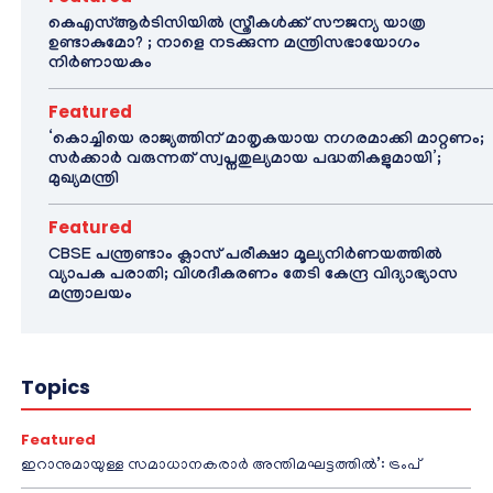
കെഎസ്ആർടിസിയിൽ സ്ത്രീകൾക്ക് സൗജന്യ യാത്ര
ഉണ്ടാകുമോ? ; നാളെ നടക്കുന്ന മന്ത്രിസഭായോഗം
നിർണായകം
Featured
‘കൊച്ചിയെ രാജ്യത്തിന് മാതൃകയായ നഗരമാക്കി മാറ്റണം;
സർക്കാർ വരുന്നത് സ്വപ്നതുല്യമായ പദ്ധതികളുമായി’;
മുഖ്യമന്ത്രി
Featured
CBSE പന്ത്രണ്ടാം ക്ലാസ് പരീക്ഷാ മൂല്യനിർണയത്തിൽ
വ്യാപക പരാതി; വിശദീകരണം തേടി കേന്ദ്ര വിദ്യാഭ്യാസ
മന്ത്രാലയം
Topics
Featured
ഇറാനുമായുള്ള സമാധാനകരാർ അന്തിമഘട്ടത്തിൽ‌’: ട്രംപ്