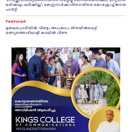
‘സ്വേച്ഛാധിപത്യത്തിനെതിരെ ശബ്ദിച്ചു കൊണ്ടേയിരിക്കും, പാറ്റകൾ
ഒരിക്കലും മരിക്കില്ല’; കേന്ദ്രസർക്കാരിനെതിരെ കോക്രോച്ച് ജനത
പാർട്ടി
Featured
മുതലപൊഴിയിൽ വീണ്ടും അപകടം; തിരയിൽപ്പെട്ട്
മത്സ്യത്തൊഴിലാളി കടലിൽ വീണു