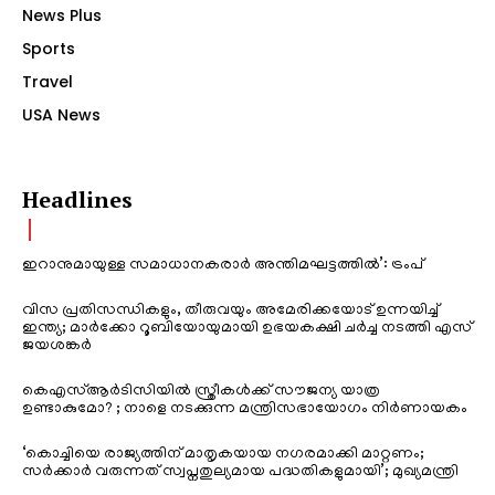
News Plus
Sports
Travel
USA News
Headlines
ഇറാനുമായുള്ള സമാധാനകരാർ അന്തിമഘട്ടത്തിൽ‌’: ട്രംപ്
വിസ പ്രതിസന്ധികളും, തീരുവയും അമേരിക്കയോട് ഉന്നയിച്ച്
ഇന്ത്യ; മാർക്കോ റൂബിയോയുമായി ഉഭയകക്ഷി ചർച്ച നടത്തി എസ്
ജയശങ്കർ
കെഎസ്ആർടിസിയിൽ സ്ത്രീകൾക്ക് സൗജന്യ യാത്ര
ഉണ്ടാകുമോ? ; നാളെ നടക്കുന്ന മന്ത്രിസഭായോഗം നിർണായകം
‘കൊച്ചിയെ രാജ്യത്തിന് മാതൃകയായ നഗരമാക്കി മാറ്റണം;
സർക്കാർ വരുന്നത് സ്വപ്നതുല്യമായ പദ്ധതികളുമായി’; മുഖ്യമന്ത്രി