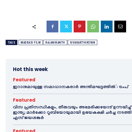
TAGS
MADRASI FILM
RAJANIKANTH
SIVAKARTHIKEYAN
Hot this week
Featured
ഇറാനുമായുള്ള സമാധാനകരാർ അന്തിമഘട്ടത്തിൽ‌’: ട്രംപ്
Featured
വിസ പ്രതിസന്ധികളും, തീരുവയും അമേരിക്കയോട് ഉന്നയിച്ച്
ഇന്ത്യ; മാർക്കോ റൂബിയോയുമായി ഉഭയകക്ഷി ചർച്ച നടത്തി
എസ് ജയശങ്കർ
Featured