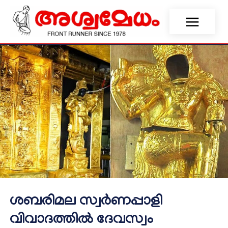
ശബരിമല സ്വർണപ്പാളി
വിവാദത്തിൽ ദേവസ്വം