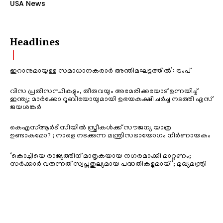
USA News
Headlines
ഇറാനുമായുള്ള സമാധാനകരാർ അന്തിമഘട്ടത്തിൽ‌’: ട്രംപ്
വിസ പ്രതിസന്ധികളും, തീരുവയും അമേരിക്കയോട് ഉന്നയിച്ച്
ഇന്ത്യ; മാർക്കോ റൂബിയോയുമായി ഉഭയകക്ഷി ചർച്ച നടത്തി എസ്
ജയശങ്കർ
കെഎസ്ആർടിസിയിൽ സ്ത്രീകൾക്ക് സൗജന്യ യാത്ര
ഉണ്ടാകുമോ? ; നാളെ നടക്കുന്ന മന്ത്രിസഭായോഗം നിർണായകം
‘കൊച്ചിയെ രാജ്യത്തിന് മാതൃകയായ നഗരമാക്കി മാറ്റണം;
സർക്കാർ വരുന്നത് സ്വപ്നതുല്യമായ പദ്ധതികളുമായി’; മുഖ്യമന്ത്രി