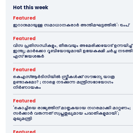
Hot this week
Featured
ഇറാനുമായുള്ള സമാധാനകരാർ അന്തിമഘട്ടത്തിൽ‌’: ട്രംപ്
Featured
വിസ പ്രതിസന്ധികളും, തീരുവയും അമേരിക്കയോട് ഉന്നയിച്ച്
ഇന്ത്യ; മാർക്കോ റൂബിയോയുമായി ഉഭയകക്ഷി ചർച്ച നടത്തി
എസ് ജയശങ്കർ
Featured
കെഎസ്ആർടിസിയിൽ സ്ത്രീകൾക്ക് സൗജന്യ യാത്ര
ഉണ്ടാകുമോ? ; നാളെ നടക്കുന്ന മന്ത്രിസഭായോഗം
നിർണായകം
Featured
‘കൊച്ചിയെ രാജ്യത്തിന് മാതൃകയായ നഗരമാക്കി മാറ്റണം;
സർക്കാർ വരുന്നത് സ്വപ്നതുല്യമായ പദ്ധതികളുമായി’;
മുഖ്യമന്ത്രി
Featured