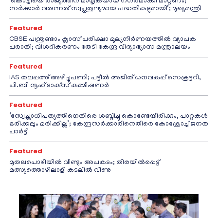
‘കൊച്ചിയെ രാജ്യത്തിന് മാതൃകയായ നഗരമാക്കി മാറ്റണം;
സർക്കാർ വരുന്നത് സ്വപ്നതുല്യമായ പദ്ധതികളുമായി’; മുഖ്യമന്ത്രി
Featured
CBSE പന്ത്രണ്ടാം ക്ലാസ് പരീക്ഷാ മൂല്യനിർണയത്തിൽ വ്യാപക
പരാതി; വിശദീകരണം തേടി കേന്ദ്ര വിദ്യാഭ്യാസ മന്ത്രാലയം
Featured
IAS തലപ്പത്ത് അഴിച്ചുപണി; പട്ടീല്‍ അജിത് ധനവകുപ്പ് സെക്രട്ടറി,
പി.ബി നൂഹ് ടാക്‌സ് കമ്മീഷണര്‍
Featured
‘സ്വേച്ഛാധിപത്യത്തിനെതിരെ ശബ്ദിച്ചു കൊണ്ടേയിരിക്കും, പാറ്റകൾ
ഒരിക്കലും മരിക്കില്ല’; കേന്ദ്രസർക്കാരിനെതിരെ കോക്രോച്ച് ജനത
പാർട്ടി
Featured
മുതലപൊഴിയിൽ വീണ്ടും അപകടം; തിരയിൽപ്പെട്ട്
മത്സ്യത്തൊഴിലാളി കടലിൽ വീണു