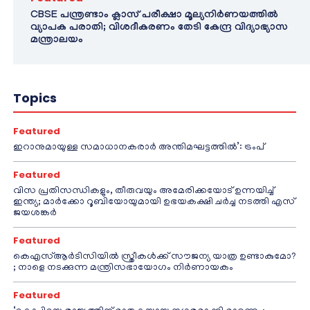
CBSE പന്ത്രണ്ടാം ക്ലാസ് പരീക്ഷാ മൂല്യനിർണയത്തിൽ
വ്യാപക പരാതി; വിശദീകരണം തേടി കേന്ദ്ര വിദ്യാഭ്യാസ
മന്ത്രാലയം
Topics
Featured
ഇറാനുമായുള്ള സമാധാനകരാർ അന്തിമഘട്ടത്തിൽ‌’: ട്രംപ്
Featured
വിസ പ്രതിസന്ധികളും, തീരുവയും അമേരിക്കയോട് ഉന്നയിച്ച്
ഇന്ത്യ; മാർക്കോ റൂബിയോയുമായി ഉഭയകക്ഷി ചർച്ച നടത്തി എസ്
ജയശങ്കർ
Featured
കെഎസ്ആർടിസിയിൽ സ്ത്രീകൾക്ക് സൗജന്യ യാത്ര ഉണ്ടാകുമോ?
; നാളെ നടക്കുന്ന മന്ത്രിസഭായോഗം നിർണായകം
Featured