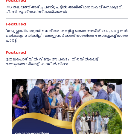
Featured
IAS തലപ്പത്ത് അഴിച്ചുപണി; പട്ടീല്‍ അജിത് ധനവകുപ്പ് സെക്രട്ടറി,
പി.ബി നൂഹ് ടാക്‌സ് കമ്മീഷണര്‍
Featured
‘സ്വേച്ഛാധിപത്യത്തിനെതിരെ ശബ്ദിച്ചു കൊണ്ടേയിരിക്കും, പാറ്റകൾ
ഒരിക്കലും മരിക്കില്ല’; കേന്ദ്രസർക്കാരിനെതിരെ കോക്രോച്ച് ജനത
പാർട്ടി
Featured
മുതലപൊഴിയിൽ വീണ്ടും അപകടം; തിരയിൽപ്പെട്ട്
മത്സ്യത്തൊഴിലാളി കടലിൽ വീണു