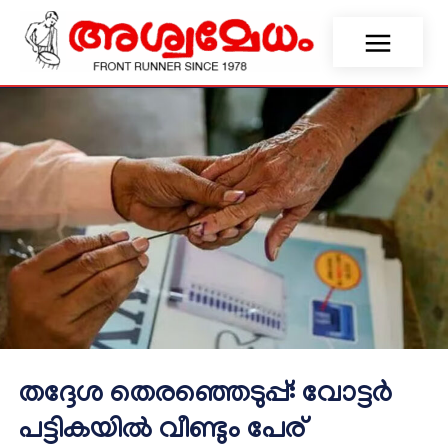
തദ്ദേശ തെരഞ്ഞെടുപ്പ്: വോട്ടർ
പട്ടികയിൽ വീണ്ടും പേര്