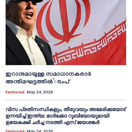
ഇറാനുമായുള്ള സമാധാനകരാർ
അന്തിമഘട്ടത്തിൽ‌’: ട്രംപ്
Featured
May 24, 2026
വിസ പ്രതിസന്ധികളും, തീരുവയും അമേരിക്കയോട്
ഉന്നയിച്ച് ഇന്ത്യ; മാർക്കോ റൂബിയോയുമായി
ഉഭയകക്ഷി ചർച്ച നടത്തി എസ് ജയശങ്കർ
Featured
May 24, 2026