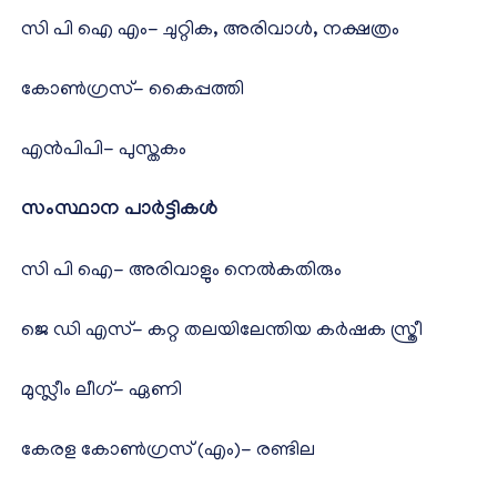
സി പി ഐ എം- ചുറ്റിക, അരിവാൾ, നക്ഷത്രം
കോൺഗ്രസ്- കൈപ്പത്തി
എൻപിപി- പുസ്തകം
സംസ്ഥാന പാർട്ടികൾ
സി പി ഐ- അരിവാളും നെൽകതിരും
ജെ ഡി എസ്- കറ്റ തലയിലേന്തിയ കർഷക സ്ത്രീ
മുസ്ലീം ലീഗ്- ഏണി
കേരള കോൺഗ്രസ് (എം)- രണ്ടില