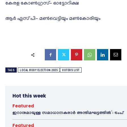
കേരള കോൺഗ്രസ്- ഓട്ടോറിക്ഷ
ആർ എസ് പി- മൺവെട്ടിയും മൺകോരിയും
TAGS
LOCAL BODY ELECTION 2025
VOTERS LIST
Hot this week
Featured
ഇറാനുമായുള്ള സമാധാനകരാർ അന്തിമഘട്ടത്തിൽ‌’: ട്രംപ്
Featured