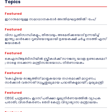
Topics
Featured
ഇറാനുമായുള്ള സമാധാനകരാർ അന്തിമഘട്ടത്തിൽ‌’: ട്രംപ്
Featured
വിസ പ്രതിസന്ധികളും, തീരുവയും അമേരിക്കയോട് ഉന്നയിച്ച്
ഇന്ത്യ; മാർക്കോ റൂബിയോയുമായി ഉഭയകക്ഷി ചർച്ച നടത്തി എസ്
ജയശങ്കർ
Featured
കെഎസ്ആർടിസിയിൽ സ്ത്രീകൾക്ക് സൗജന്യ യാത്ര ഉണ്ടാകുമോ?
; നാളെ നടക്കുന്ന മന്ത്രിസഭായോഗം നിർണായകം
Featured
‘കൊച്ചിയെ രാജ്യത്തിന് മാതൃകയായ നഗരമാക്കി മാറ്റണം;
സർക്കാർ വരുന്നത് സ്വപ്നതുല്യമായ പദ്ധതികളുമായി’; മുഖ്യമന്ത്രി
Featured
CBSE പന്ത്രണ്ടാം ക്ലാസ് പരീക്ഷാ മൂല്യനിർണയത്തിൽ വ്യാപക
പരാതി; വിശദീകരണം തേടി കേന്ദ്ര വിദ്യാഭ്യാസ മന്ത്രാലയം