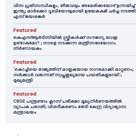
വിസ പ്രതിസന്ധികളും, തീരുവയും അമേരിക്കയോട് ഉന്നയിച്ച്
ഇന്ത്യ; മാർക്കോ റൂബിയോയുമായി ഉഭയകക്ഷി ചർച്ച നടത്തി
എസ് ജയശങ്കർ
Featured
കെഎസ്ആർടിസിയിൽ സ്ത്രീകൾക്ക് സൗജന്യ യാത്ര
ഉണ്ടാകുമോ? ; നാളെ നടക്കുന്ന മന്ത്രിസഭായോഗം
നിർണായകം
Featured
‘കൊച്ചിയെ രാജ്യത്തിന് മാതൃകയായ നഗരമാക്കി മാറ്റണം;
സർക്കാർ വരുന്നത് സ്വപ്നതുല്യമായ പദ്ധതികളുമായി’;
മുഖ്യമന്ത്രി
Featured
CBSE പന്ത്രണ്ടാം ക്ലാസ് പരീക്ഷാ മൂല്യനിർണയത്തിൽ
വ്യാപക പരാതി; വിശദീകരണം തേടി കേന്ദ്ര വിദ്യാഭ്യാസ
മന്ത്രാലയം