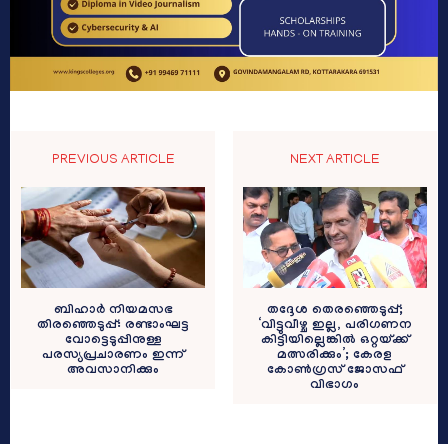
PREVIOUS ARTICLE
NEXT ARTICLE
ബിഹാർ നിയമസഭ
തദ്ദേശ തെരഞ്ഞെടുപ്പ്;
തിരഞ്ഞെടുപ്പ്: രണ്ടാംഘട്ട
‘വിട്ടുവീഴ്ച ഇല്ല, പരിഗണന
വോട്ടെടുപ്പിനുള്ള
കിട്ടിയില്ലെങ്കിൽ ഒറ്റയ്ക്ക്
പരസ്യപ്രചാരണം ഇന്ന്
മത്സരിക്കും’; കേരള
അവസാനിക്കും
കോൺഗ്രസ്‌ ജോസഫ്
വിഭാഗം