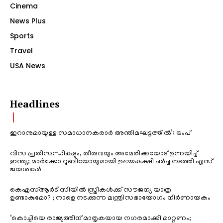
Cinema
News Plus
Sports
Travel
USA News
Headlines
ഇറാനുമായുള്ള സമാധാനകരാർ അന്തിമഘട്ടത്തിൽ‌’: ട്രംപ്
വിസ പ്രതിസന്ധികളും, തീരുവയും അമേരിക്കയോട് ഉന്നയിച്ച്
ഇന്ത്യ; മാർക്കോ റൂബിയോയുമായി ഉഭയകക്ഷി ചർച്ച നടത്തി എസ്
ജയശങ്കർ
കെഎസ്ആർടിസിയിൽ സ്ത്രീകൾക്ക് സൗജന്യ യാത്ര
ഉണ്ടാകുമോ? ; നാളെ നടക്കുന്ന മന്ത്രിസഭായോഗം നിർണായകം
‘കൊച്ചിയെ രാജ്യത്തിന് മാതൃകയായ നഗരമാക്കി മാറ്റണം;