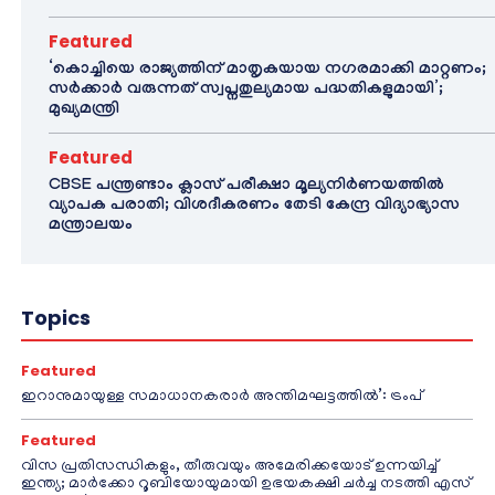
Featured
‘കൊച്ചിയെ രാജ്യത്തിന് മാതൃകയായ നഗരമാക്കി മാറ്റണം;
സർക്കാർ വരുന്നത് സ്വപ്നതുല്യമായ പദ്ധതികളുമായി’;
മുഖ്യമന്ത്രി
Featured
CBSE പന്ത്രണ്ടാം ക്ലാസ് പരീക്ഷാ മൂല്യനിർണയത്തിൽ
വ്യാപക പരാതി; വിശദീകരണം തേടി കേന്ദ്ര വിദ്യാഭ്യാസ
മന്ത്രാലയം
Topics
Featured
ഇറാനുമായുള്ള സമാധാനകരാർ അന്തിമഘട്ടത്തിൽ‌’: ട്രംപ്
Featured
വിസ പ്രതിസന്ധികളും, തീരുവയും അമേരിക്കയോട് ഉന്നയിച്ച്
ഇന്ത്യ; മാർക്കോ റൂബിയോയുമായി ഉഭയകക്ഷി ചർച്ച നടത്തി എസ്