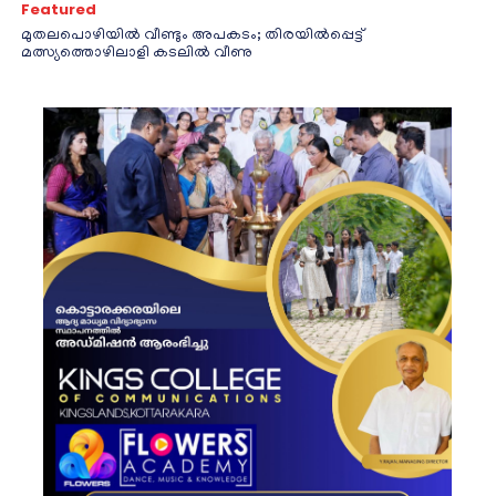
Featured
മുതലപൊഴിയിൽ വീണ്ടും അപകടം; തിരയിൽപ്പെട്ട്
മത്സ്യത്തൊഴിലാളി കടലിൽ വീണു