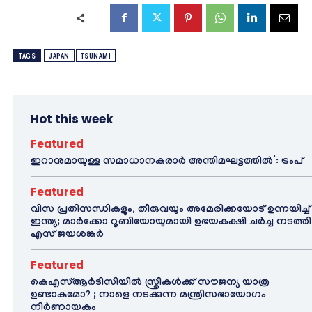
TAGS
JAPAN
TSUNAMI
Hot this week
Featured
ഇറാനുമായുള്ള സമാധാനകരാർ അന്തിമഘട്ടത്തിൽ‌’: ട്രംപ്
Featured
വിസ പ്രതിസന്ധികളും, തീരുവയും അമേരിക്കയോട് ഉന്നയിച്ച്
ഇന്ത്യ; മാർക്കോ റൂബിയോയുമായി ഉഭയകക്ഷി ചർച്ച നടത്തി
എസ് ജയശങ്കർ
Featured
കെഎസ്ആർടിസിയിൽ സ്ത്രീകൾക്ക് സൗജന്യ യാത്ര
ഉണ്ടാകുമോ? ; നാളെ നടക്കുന്ന മന്ത്രിസഭായോഗം
നിർണായകം