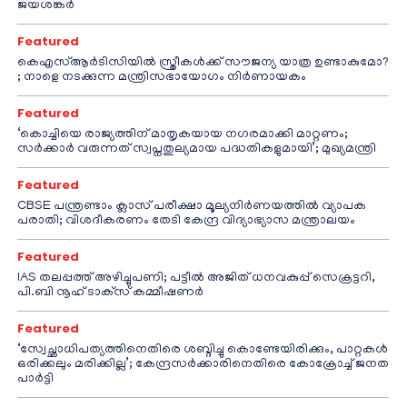
ജയശങ്കർ
Featured
കെഎസ്ആർടിസിയിൽ സ്ത്രീകൾക്ക് സൗജന്യ യാത്ര ഉണ്ടാകുമോ?
; നാളെ നടക്കുന്ന മന്ത്രിസഭായോഗം നിർണായകം
Featured
‘കൊച്ചിയെ രാജ്യത്തിന് മാതൃകയായ നഗരമാക്കി മാറ്റണം;
സർക്കാർ വരുന്നത് സ്വപ്നതുല്യമായ പദ്ധതികളുമായി’; മുഖ്യമന്ത്രി
Featured
CBSE പന്ത്രണ്ടാം ക്ലാസ് പരീക്ഷാ മൂല്യനിർണയത്തിൽ വ്യാപക
പരാതി; വിശദീകരണം തേടി കേന്ദ്ര വിദ്യാഭ്യാസ മന്ത്രാലയം
Featured
IAS തലപ്പത്ത് അഴിച്ചുപണി; പട്ടീല്‍ അജിത് ധനവകുപ്പ് സെക്രട്ടറി,
പി.ബി നൂഹ് ടാക്‌സ് കമ്മീഷണര്‍
Featured
‘സ്വേച്ഛാധിപത്യത്തിനെതിരെ ശബ്ദിച്ചു കൊണ്ടേയിരിക്കും, പാറ്റകൾ
ഒരിക്കലും മരിക്കില്ല’; കേന്ദ്രസർക്കാരിനെതിരെ കോക്രോച്ച് ജനത
പാർട്ടി