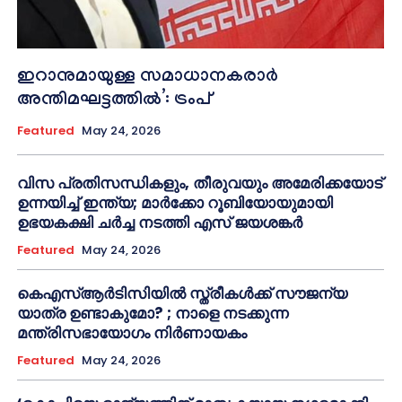
ഇറാനുമായുള്ള സമാധാനകരാർ
അന്തിമഘട്ടത്തിൽ‌’: ട്രംപ്
Featured
May 24, 2026
വിസ പ്രതിസന്ധികളും, തീരുവയും അമേരിക്കയോട്
ഉന്നയിച്ച് ഇന്ത്യ; മാർക്കോ റൂബിയോയുമായി
ഉഭയകക്ഷി ചർച്ച നടത്തി എസ് ജയശങ്കർ
Featured
May 24, 2026
കെഎസ്ആർടിസിയിൽ സ്ത്രീകൾക്ക് സൗജന്യ
യാത്ര ഉണ്ടാകുമോ? ; നാളെ നടക്കുന്ന
മന്ത്രിസഭായോഗം നിർണായകം
Featured
May 24, 2026