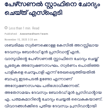
പേഴ്സണൽ സ്റ്റാഫിനെ ചോദ്യം
ചെയ്ത് എസ്‌ഐടി
Less than 1
min.
Read
Published :
Aswamedham Team
November 15, 2025 3:33 am
ശബരിമല സ്വർണക്കൊള്ള കേസിൽ അറസ്റ്റിലായ
ദേവസ്വം ബോർഡ് മുൻ പ്രസിഡന്റ് എൻ.
വാസുവിന്റെ പേഴ്സണൽ സ്റ്റാഫിനെ ചോദ്യം ചെയ്ത്
പ്രത്യേക അന്വേഷണസംഘം. സ്വർണം പൊതിഞ്ഞ
പാളികളെ ചെമ്പുപാളി എന്ന് രേഖപ്പെടുത്തിയതിൽ
ബാഹ്യ ഇടപെടൽ ഉണ്ടോ എന്നാണ്
അന്വേഷണസംഘം പരിശോധിക്കുന്നത്.
അതേസമയം ദേവസ്വം ബോർഡ് മുൻ പ്രസിഡൻ്റായ
എ. പത്മകുമാറിൻ്റെ ചോദ്യം ചെയ്യൽ വൈകുകയാണ്.
വിവാദങ്ങൾക്കിടെ പുതിയ ദേവസ്വം പ്രസിഡൻ്റായി