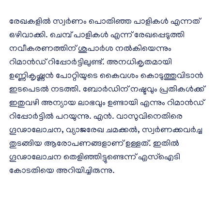
രേഖകളിൽ സ്വർണം പൊതിഞ്ഞ പാളികൾ എന്നത്
ഒഴിവാക്കി. ചെമ്പ് പാളികൾ എന്ന് രേഖപ്പെടുത്തി
നവീകരണത്തിന് ശുപാർശ നൽകിയെന്നും
റിമാൻഡ് റിപ്പോർട്ടിലുണ്ട്. അനധികൃതമായി
ഉണ്ണികൃഷ്ണൻ പോറ്റിയുടെ കൈവശം കൊടുത്തുവിടാൻ
ഇടപെടൽ നടത്തി. ബോർഡിന് നഷ്ടവും പ്രതികൾക്ക്
ഇതുവഴി അന്യായ ലാഭവും ഉണ്ടായി എന്നും റിമാൻഡ്
റിപ്പോർട്ടിൽ പറയുന്നു. എൻ. വാസുവിനെതിരെ
ഗൂഢാലോചന, വ്യാജരേഖ ചമക്കൽ, സ്വർണക്കവർച്ച
തുടങ്ങിയ ആരോപണങ്ങളാണ് ഉള്ളത്. ഇതിൽ
ഗൂഢാലോചന തെളിഞ്ഞിട്ടുണ്ടെന്ന് എസ്ഐടി
കോടതിയെ അറിയിച്ചിരുന്നു.