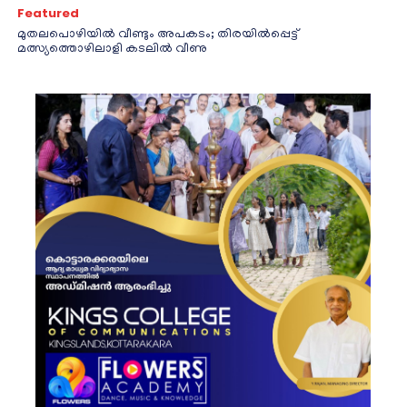
Featured
മുതലപൊഴിയിൽ വീണ്ടും അപകടം; തിരയിൽപ്പെട്ട്
മത്സ്യത്തൊഴിലാളി കടലിൽ വീണു