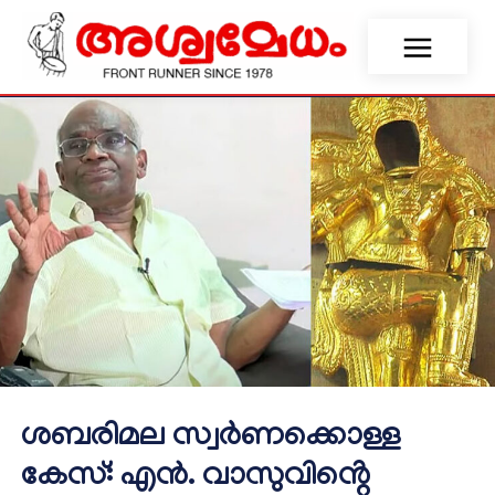
ശബരിമല സ്വർണക്കൊള്ള
കേസ്: എൻ. വാസുവിൻ്റെ