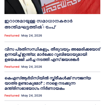
ഇറാനുമായുള്ള സമാധാനകരാർ
അന്തിമഘട്ടത്തിൽ‌’: ട്രംപ്
Featured
May 24, 2026
വിസ പ്രതിസന്ധികളും, തീരുവയും അമേരിക്കയോട്
ഉന്നയിച്ച് ഇന്ത്യ; മാർക്കോ റൂബിയോയുമായി
ഉഭയകക്ഷി ചർച്ച നടത്തി എസ് ജയശങ്കർ
Featured
May 24, 2026
കെഎസ്ആർടിസിയിൽ സ്ത്രീകൾക്ക് സൗജന്യ
യാത്ര ഉണ്ടാകുമോ? ; നാളെ നടക്കുന്ന
മന്ത്രിസഭായോഗം നിർണായകം
Featured
May 24, 2026