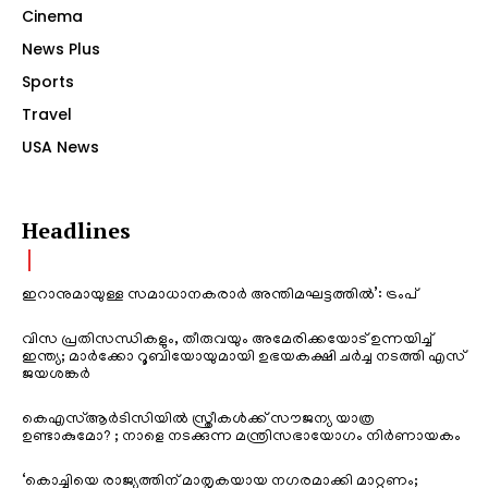
Cinema
News Plus
Sports
Travel
USA News
Headlines
ഇറാനുമായുള്ള സമാധാനകരാർ അന്തിമഘട്ടത്തിൽ‌’: ട്രംപ്
വിസ പ്രതിസന്ധികളും, തീരുവയും അമേരിക്കയോട് ഉന്നയിച്ച്
ഇന്ത്യ; മാർക്കോ റൂബിയോയുമായി ഉഭയകക്ഷി ചർച്ച നടത്തി എസ്
ജയശങ്കർ
കെഎസ്ആർടിസിയിൽ സ്ത്രീകൾക്ക് സൗജന്യ യാത്ര
ഉണ്ടാകുമോ? ; നാളെ നടക്കുന്ന മന്ത്രിസഭായോഗം നിർണായകം
‘കൊച്ചിയെ രാജ്യത്തിന് മാതൃകയായ നഗരമാക്കി മാറ്റണം;