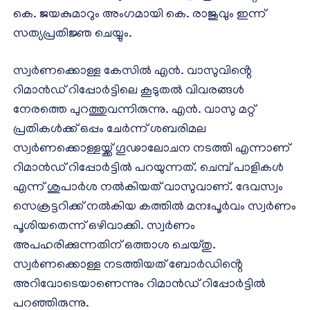
കെ. ജയകുമാറും അംഗമായി കെ. രാജുവും ഇന്ന്
സത്യപ്രതിജ്ഞ ചെയ്യും.
സ്വർണക്കൊള്ള കേസിൽ എൻ. വാസുവിൻ്റെ
റിമാൻ‍ഡ് റിപ്പോർട്ടിലെ കൂടുതൽ വിവരങ്ങൾ
നേരത്തെ പുറത്തുവന്നിരുന്നു. എൻ. വാസു മറ്റ്
പ്രതികൾക്ക് ഒപ്പം ചേർന്ന് ശബരിമല
സ്വർണക്കൊള്ളയ്ക്ക് ഗൂഢാലോചന നടത്തി എന്നാണ്
റിമാൻഡ് റിപ്പോർട്ടിൽ പറയുന്നത്. ചെമ്പ് പാളികൾ
എന്ന് ശുപാർശ നൽകിയത് വാസുവാണ്. ദേവസ്വം
സെക്രട്ടറിക്ക് നൽകിയ കത്തിൽ മനഃപൂർവം സ്വർണം
പൂശിയതെന്ന് ഒഴിവാക്കി. സ്വർണം
അപഹരിക്കുന്നതിന് ഒത്താശ ചെയ്തു.
സ്വർണക്കൊള്ള നടത്തിയത് ബോർഡിൻ്റെ
അറിവോടെയാണെന്നും റിമാൻഡ് റിപ്പോർട്ടിൽ
പറഞ്ഞിരുന്നു.