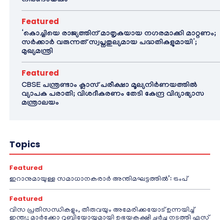
നിർണായകം
Featured
‘കൊച്ചിയെ രാജ്യത്തിന് മാതൃകയായ നഗരമാക്കി മാറ്റണം;
സർക്കാർ വരുന്നത് സ്വപ്നതുല്യമായ പദ്ധതികളുമായി’;
മുഖ്യമന്ത്രി
Featured
CBSE പന്ത്രണ്ടാം ക്ലാസ് പരീക്ഷാ മൂല്യനിർണയത്തിൽ
വ്യാപക പരാതി; വിശദീകരണം തേടി കേന്ദ്ര വിദ്യാഭ്യാസ
മന്ത്രാലയം
Topics
Featured
ഇറാനുമായുള്ള സമാധാനകരാർ അന്തിമഘട്ടത്തിൽ‌’: ട്രംപ്
Featured
വിസ പ്രതിസന്ധികളും, തീരുവയും അമേരിക്കയോട് ഉന്നയിച്ച്
ഇന്ത്യ; മാർക്കോ റൂബിയോയുമായി ഉഭയകക്ഷി ചർച്ച നടത്തി എസ്