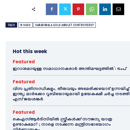
TAGS
N VASU
SABARIMALA GOLD AMULET CONTROVERSY
Hot this week
Featured
ഇറാനുമായുള്ള സമാധാനകരാർ അന്തിമഘട്ടത്തിൽ‌’: ട്രംപ്
Featured
വിസ പ്രതിസന്ധികളും, തീരുവയും അമേരിക്കയോട് ഉന്നയിച്ച്
ഇന്ത്യ; മാർക്കോ റൂബിയോയുമായി ഉഭയകക്ഷി ചർച്ച നടത്തി
എസ് ജയശങ്കർ
Featured
കെഎസ്ആർടിസിയിൽ സ്ത്രീകൾക്ക് സൗജന്യ യാത്ര
ഉണ്ടാകുമോ? ; നാളെ നടക്കുന്ന മന്ത്രിസഭായോഗം