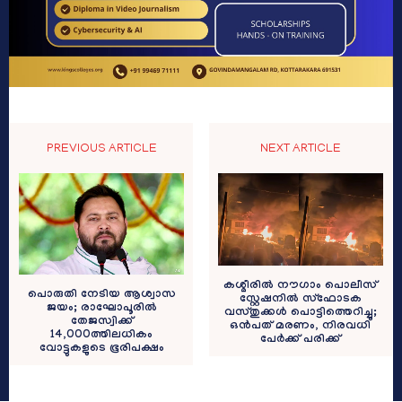
PREVIOUS ARTICLE
NEXT ARTICLE
കശ്മീരിൽ നൗഗാം പൊലീസ്
പൊരുതി നേടിയ ആശ്വാസ
സ്റ്റേഷനിൽ സ്ഫോടക
ജയം; രാഘോപൂരിൽ
വസ്തുക്കൾ പൊട്ടിത്തെറിച്ചു;
തേജസ്വിക്ക്
ഒൻപത് മരണം, നിരവധി
14,000ത്തിലധികം
പേർക്ക് പരിക്ക്
വോട്ടുകളുടെ ഭൂരിപക്ഷം