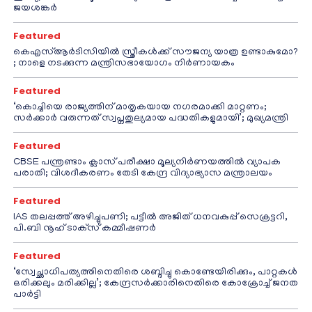
ജയശങ്കർ
Featured
കെഎസ്ആർടിസിയിൽ സ്ത്രീകൾക്ക് സൗജന്യ യാത്ര ഉണ്ടാകുമോ?
; നാളെ നടക്കുന്ന മന്ത്രിസഭായോഗം നിർണായകം
Featured
‘കൊച്ചിയെ രാജ്യത്തിന് മാതൃകയായ നഗരമാക്കി മാറ്റണം;
സർക്കാർ വരുന്നത് സ്വപ്നതുല്യമായ പദ്ധതികളുമായി’; മുഖ്യമന്ത്രി
Featured
CBSE പന്ത്രണ്ടാം ക്ലാസ് പരീക്ഷാ മൂല്യനിർണയത്തിൽ വ്യാപക
പരാതി; വിശദീകരണം തേടി കേന്ദ്ര വിദ്യാഭ്യാസ മന്ത്രാലയം
Featured
IAS തലപ്പത്ത് അഴിച്ചുപണി; പട്ടീല്‍ അജിത് ധനവകുപ്പ് സെക്രട്ടറി,
പി.ബി നൂഹ് ടാക്‌സ് കമ്മീഷണര്‍
Featured
‘സ്വേച്ഛാധിപത്യത്തിനെതിരെ ശബ്ദിച്ചു കൊണ്ടേയിരിക്കും, പാറ്റകൾ
ഒരിക്കലും മരിക്കില്ല’; കേന്ദ്രസർക്കാരിനെതിരെ കോക്രോച്ച് ജനത
പാർട്ടി