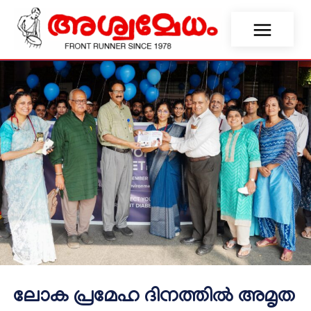
ലോക പ്രമേഹ ദിനത്തിൽ അമൃത