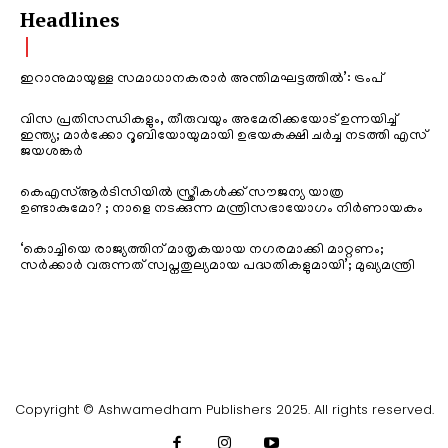
Headlines
ഇറാനുമായുള്ള സമാധാനകരാർ അന്തിമഘട്ടത്തിൽ‌’: ട്രംപ്
വിസ പ്രതിസന്ധികളും, തീരുവയും അമേരിക്കയോട് ഉന്നയിച്ച്
ഇന്ത്യ; മാർക്കോ റൂബിയോയുമായി ഉഭയകക്ഷി ചർച്ച നടത്തി എസ്
ജയശങ്കർ
കെഎസ്ആർടിസിയിൽ സ്ത്രീകൾക്ക് സൗജന്യ യാത്ര
ഉണ്ടാകുമോ? ; നാളെ നടക്കുന്ന മന്ത്രിസഭായോഗം നിർണായകം
‘കൊച്ചിയെ രാജ്യത്തിന് മാതൃകയായ നഗരമാക്കി മാറ്റണം;
സർക്കാർ വരുന്നത് സ്വപ്നതുല്യമായ പദ്ധതികളുമായി’; മുഖ്യമന്ത്രി
Copyright © Ashwamedham Publishers 2025. All rights reserved.