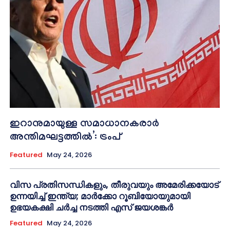
ഇറാനുമായുള്ള സമാധാനകരാർ
അന്തിമഘട്ടത്തിൽ‌’: ട്രംപ്
Featured
May 24, 2026
വിസ പ്രതിസന്ധികളും, തീരുവയും അമേരിക്കയോട്
ഉന്നയിച്ച് ഇന്ത്യ; മാർക്കോ റൂബിയോയുമായി
ഉഭയകക്ഷി ചർച്ച നടത്തി എസ് ജയശങ്കർ
Featured
May 24, 2026