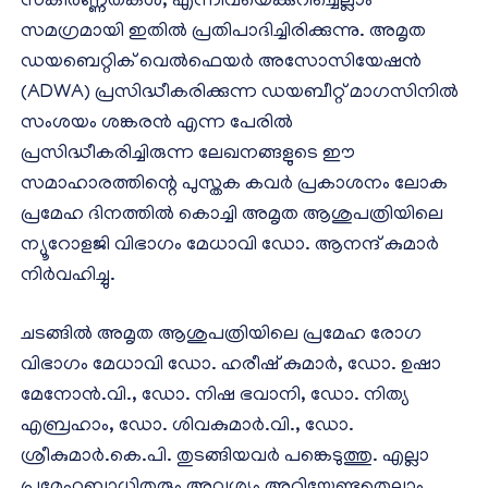
സങ്കീർണ്ണതകൾ, എന്നിവയെക്കുറിച്ചെല്ലാം
സമഗ്രമായി ഇതിൽ പ്രതിപാദിച്ചിരിക്കുന്നു. അമൃത
ഡയബെറ്റിക് വെൽഫെയർ അസോസിയേഷൻ
(ADWA) പ്രസിദ്ധീകരിക്കുന്ന ഡയബീറ്റ് മാഗസിനിൽ
സംശയം ശങ്കരൻ എന്ന പേരിൽ
പ്രസിദ്ധീകരിച്ചിരുന്ന ലേഖനങ്ങളുടെ ഈ
സമാഹാരത്തിന്റെ പുസ്തക കവർ പ്രകാശനം ലോക
പ്രമേഹ ദിനത്തിൽ കൊച്ചി അമൃത ആശുപത്രിയിലെ
ന്യൂറോളജി വിഭാഗം മേധാവി ഡോ. ആനന്ദ് കുമാർ
നിർവഹിച്ചു.
ചടങ്ങിൽ അമൃത ആശുപത്രിയിലെ പ്രമേഹ രോഗ
വിഭാഗം മേധാവി ഡോ. ഹരീഷ് കുമാർ, ഡോ. ഉഷാ
മേനോൻ.വി., ഡോ. നിഷ ഭവാനി, ഡോ. നിത്യ
എബ്രഹാം, ഡോ. ശിവകുമാർ.വി., ഡോ.
ശ്രീകുമാർ.കെ.പി. തുടങ്ങിയവർ പങ്കെടുത്തു. എല്ലാ