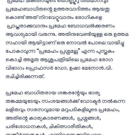
പ്രമേഹ ചികിത്സയുടെ തൊണ്ണൂറു ശതമാനവും
പ്രമേഹബാധിതന്റെ ഉത്തരവാദിത്തം ആയതു
കൊണ്ട് അത് നിറവേറ്റുവാനും രോഗികളെ
പ്രാപ്തരാക്കുവാനും പ്രമേഹ ബോധവൽക്കരണം
ആവശ്യമായി വരുന്നു. അതിനുവേണ്ടിയുള്ള ഒരു ഉത്തമ
സഹായി ആയിട്ടാണ് ഒരു നോവൽ പോലെ വായിച്ചു
പോകാവുന്ന “പ്രമേഹം പ്രശ്നമല്ല” എന്ന പുസ്തകം
കൊച്ചി അമൃത ആശുപത്രിയിലെ പ്രമേഹ രോഗ
വിഭാഗം പ്രൊഫസർ ഡോ. ഉഷാ മേനോൻ.വി.
രചിച്ചിരിക്കുന്നത്.
പ്രമേഹ ബാധിതരായ ശങ്കരന്റേയും ഭാര്യ
തങ്കമ്മയുടേയും സംശയങ്ങൾക്ക് ഡോക്ടർ നൽകുന്ന
ലളിതവും സരസവുമായ മറുപടികളിലൂടെ പ്രമേഹം,
അതിന്റെ കാര്യകാരണങ്ങൾ, പ്രശ്നങ്ങൾ,
പരിശോധനകൾ, ചികിത്സാരീതികൾ,