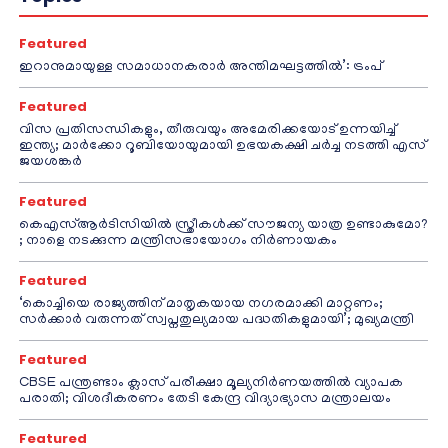
Featured
ഇറാനുമായുള്ള സമാധാനകരാർ അന്തിമഘട്ടത്തിൽ‌’: ട്രംപ്
Featured
വിസ പ്രതിസന്ധികളും, തീരുവയും അമേരിക്കയോട് ഉന്നയിച്ച്
ഇന്ത്യ; മാർക്കോ റൂബിയോയുമായി ഉഭയകക്ഷി ചർച്ച നടത്തി എസ്
ജയശങ്കർ
Featured
കെഎസ്ആർടിസിയിൽ സ്ത്രീകൾക്ക് സൗജന്യ യാത്ര ഉണ്ടാകുമോ?
; നാളെ നടക്കുന്ന മന്ത്രിസഭായോഗം നിർണായകം
Featured
‘കൊച്ചിയെ രാജ്യത്തിന് മാതൃകയായ നഗരമാക്കി മാറ്റണം;
സർക്കാർ വരുന്നത് സ്വപ്നതുല്യമായ പദ്ധതികളുമായി’; മുഖ്യമന്ത്രി
Featured
CBSE പന്ത്രണ്ടാം ക്ലാസ് പരീക്ഷാ മൂല്യനിർണയത്തിൽ വ്യാപക
പരാതി; വിശദീകരണം തേടി കേന്ദ്ര വിദ്യാഭ്യാസ മന്ത്രാലയം
Featured