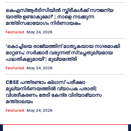
കെഎസ്ആർടിസിയിൽ സ്ത്രീകൾക്ക് സൗജന്യ
യാത്ര ഉണ്ടാകുമോ? ; നാളെ നടക്കുന്ന
മന്ത്രിസഭായോഗം നിർണായകം
Featured
May 24, 2026
‘കൊച്ചിയെ രാജ്യത്തിന് മാതൃകയായ നഗരമാക്കി
മാറ്റണം; സർക്കാർ വരുന്നത് സ്വപ്നതുല്യമായ
പദ്ധതികളുമായി’; മുഖ്യമന്ത്രി
Featured
May 24, 2026
CBSE പന്ത്രണ്ടാം ക്ലാസ് പരീക്ഷാ
മൂല്യനിർണയത്തിൽ വ്യാപക പരാതി;
വിശദീകരണം തേടി കേന്ദ്ര വിദ്യാഭ്യാസ
മന്ത്രാലയം
Featured
May 24, 2026