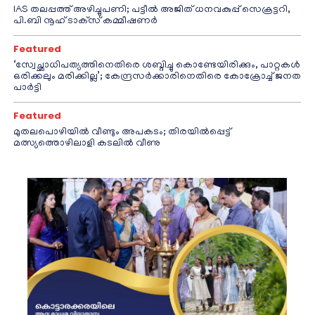
IAS തലപ്പത്ത് അഴിച്ചുപണി; പട്ടീല്‍ അജിത് ധനവകുപ്പ് സെക്രട്ടറി,
പി.ബി നൂഹ് ടാക്‌സ് കമ്മീഷണര്‍
Featured
‘സ്വേച്ഛാധിപത്യത്തിനെതിരെ ശബ്ദിച്ചു കൊണ്ടേയിരിക്കും, പാറ്റകൾ
ഒരിക്കലും മരിക്കില്ല’; കേന്ദ്രസർക്കാരിനെതിരെ കോക്രോച്ച് ജനത
പാർട്ടി
Featured
മുതലപൊഴിയിൽ വീണ്ടും അപകടം; തിരയിൽപ്പെട്ട്
മത്സ്യത്തൊഴിലാളി കടലിൽ വീണു