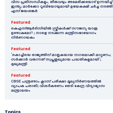
വിസ പ്രതിസന്ധികളും, തീരുവയും അമേരിക്കയോട് ഉന്നയിച്ച്
ഇന്ത്യ; മാർക്കോ റൂബിയോയുമായി ഉഭയകക്ഷി ചർച്ച നടത്തി
എസ് ജയശങ്കർ
Featured
കെഎസ്ആർടിസിയിൽ സ്ത്രീകൾക്ക് സൗജന്യ യാത്ര
ഉണ്ടാകുമോ? ; നാളെ നടക്കുന്ന മന്ത്രിസഭായോഗം
നിർണായകം
Featured
‘കൊച്ചിയെ രാജ്യത്തിന് മാതൃകയായ നഗരമാക്കി മാറ്റണം;
സർക്കാർ വരുന്നത് സ്വപ്നതുല്യമായ പദ്ധതികളുമായി’;
മുഖ്യമന്ത്രി
Featured
CBSE പന്ത്രണ്ടാം ക്ലാസ് പരീക്ഷാ മൂല്യനിർണയത്തിൽ
വ്യാപക പരാതി; വിശദീകരണം തേടി കേന്ദ്ര വിദ്യാഭ്യാസ
മന്ത്രാലയം
Topics