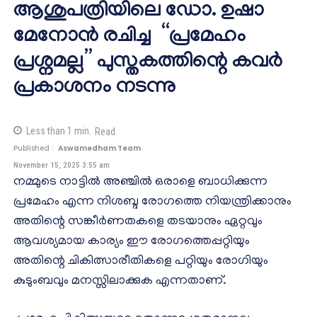
ആശുപത്രിയിലെ ഡോ. ഉഷാ
മേനോൻ രചിച്ച “പ്രമേഹം
പ്രശ്നമല്ല” പുസ്തകത്തിന്റെ കവർ
പ്രകാശനം നടന്നു
Less than 1
min.
Read
Published :
Aswamedham Team
November 15, 2025 3:55 am
നമ്മുടെ നാട്ടിൽ അഞ്ചിൽ ഒരാളെ ബാധിക്കുന്ന
പ്രമേഹം എന്ന നിശബ്ദ രോഗത്തെ നിയന്ത്രിക്കാനും
അതിന്റെ സങ്കീർണതകളെ തടയാനും ഏറ്റവും
ആവശ്യമായ കാര്യം ഈ രോഗത്തെപ്പറ്റിയും
അതിന്റെ ചികിത്സാരീതികളെ പറ്റിയും രോഗിയും
കുടുംബവും മനസ്സിലാക്കുക എന്നതാണ്.