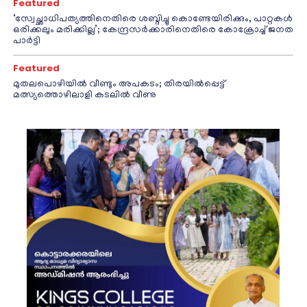
Featured
‘സ്വേച്ഛാധിപത്യത്തിനെതിരെ ശബ്ദിച്ചു കൊണ്ടേയിരിക്കും, പാറ്റകൾ
ഒരിക്കലും മരിക്കില്ല’; കേന്ദ്രസർക്കാരിനെതിരെ കോക്രോച്ച് ജനത
പാർട്ടി
Featured
മുതലപൊഴിയിൽ വീണ്ടും അപകടം; തിരയിൽപ്പെട്ട്
മത്സ്യത്തൊഴിലാളി കടലിൽ വീണു