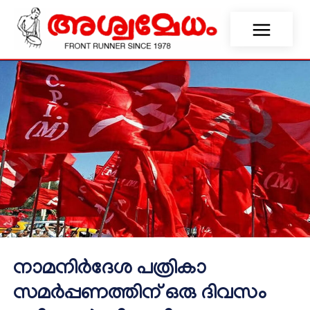
നാമനിർദേശ പത്രികാ
സമർപ്പണത്തിന് ഒരു ദിവസം