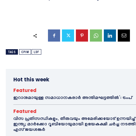
TAGS
CPIM
LDF
Hot this week
Featured
ഇറാനുമായുള്ള സമാധാനകരാർ അന്തിമഘട്ടത്തിൽ‌’: ട്രംപ്
Featured
വിസ പ്രതിസന്ധികളും, തീരുവയും അമേരിക്കയോട് ഉന്നയിച്ച്
ഇന്ത്യ; മാർക്കോ റൂബിയോയുമായി ഉഭയകക്ഷി ചർച്ച നടത്തി
എസ് ജയശങ്കർ