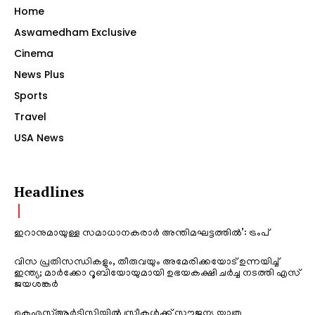
Home
Aswamedham Exclusive
Cinema
News Plus
Sports
Travel
USA News
Headlines
ഇറാനുമായുള്ള സമാധാനകരാർ അന്തിമഘട്ടത്തിൽ‌’: ട്രംപ്
വിസ പ്രതിസന്ധികളും, തീരുവയും അമേരിക്കയോട് ഉന്നയിച്ച്
ഇന്ത്യ; മാർക്കോ റൂബിയോയുമായി ഉഭയകക്ഷി ചർച്ച നടത്തി എസ്
ജയശങ്കർ
കെഎസ്ആർടിസിയിൽ സ്ത്രീകൾക്ക് സൗജന്യ യാത്ര