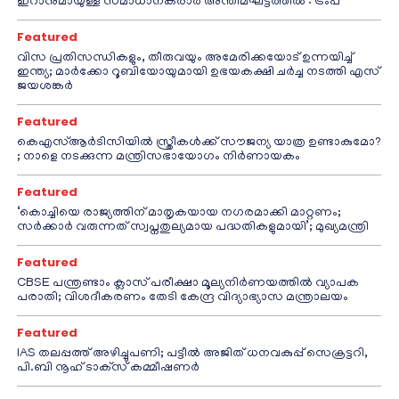
ഇറാനുമായുള്ള സമാധാനകരാർ അന്തിമഘട്ടത്തിൽ‌’: ട്രംപ്
Featured
വിസ പ്രതിസന്ധികളും, തീരുവയും അമേരിക്കയോട് ഉന്നയിച്ച്
ഇന്ത്യ; മാർക്കോ റൂബിയോയുമായി ഉഭയകക്ഷി ചർച്ച നടത്തി എസ്
ജയശങ്കർ
Featured
കെഎസ്ആർടിസിയിൽ സ്ത്രീകൾക്ക് സൗജന്യ യാത്ര ഉണ്ടാകുമോ?
; നാളെ നടക്കുന്ന മന്ത്രിസഭായോഗം നിർണായകം
Featured
‘കൊച്ചിയെ രാജ്യത്തിന് മാതൃകയായ നഗരമാക്കി മാറ്റണം;
സർക്കാർ വരുന്നത് സ്വപ്നതുല്യമായ പദ്ധതികളുമായി’; മുഖ്യമന്ത്രി
Featured
CBSE പന്ത്രണ്ടാം ക്ലാസ് പരീക്ഷാ മൂല്യനിർണയത്തിൽ വ്യാപക
പരാതി; വിശദീകരണം തേടി കേന്ദ്ര വിദ്യാഭ്യാസ മന്ത്രാലയം
Featured
IAS തലപ്പത്ത് അഴിച്ചുപണി; പട്ടീല്‍ അജിത് ധനവകുപ്പ് സെക്രട്ടറി,
പി.ബി നൂഹ് ടാക്‌സ് കമ്മീഷണര്‍