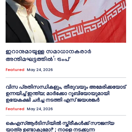
ഇറാനുമായുള്ള സമാധാനകരാർ
അന്തിമഘട്ടത്തിൽ‌’: ട്രംപ്
Featured
May 24, 2026
വിസ പ്രതിസന്ധികളും, തീരുവയും അമേരിക്കയോട്
ഉന്നയിച്ച് ഇന്ത്യ; മാർക്കോ റൂബിയോയുമായി
ഉഭയകക്ഷി ചർച്ച നടത്തി എസ് ജയശങ്കർ
Featured
May 24, 2026
കെഎസ്ആർടിസിയിൽ സ്ത്രീകൾക്ക് സൗജന്യ
യാത്ര ഉണ്ടാകുമോ? ; നാളെ നടക്കുന്ന