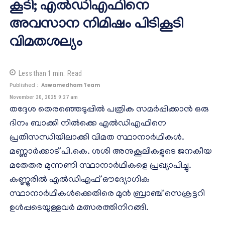
കൂടി; എൽഡിഎഫിനെ
അവസാന നിമിഷം പിടികൂടി
വിമതശല്യം
Less than 1
min.
Read
Published :
Aswamedham Team
November 20, 2025 9:27 am
തദ്ദേശ തെരഞ്ഞെടുപ്പിൽ പത്രിക സമർപ്പിക്കാൻ ഒരു
ദിനം ബാക്കി നിൽക്കെ എൽഡിഎഫിനെ
പ്രതിസന്ധിയിലാക്കി വിമത സ്ഥാനാർഥികൾ.
മണ്ണാർക്കാട് പി.കെ. ശശി അനുകൂലികളുടെ ജനകീയ
മതേതര മുന്നണി സ്ഥാനാർഥികളെ പ്രഖ്യാപിച്ചു.
കണ്ണൂരിൽ എൽഡിഎഫ് ഔദ്യോഗിക
സ്ഥാനാർഥികൾക്കെതിരെ മുൻ ബ്രാഞ്ച് സെക്രട്ടറി
ഉൾപ്പടെയുള്ളവർ മത്സരത്തിനിറങ്ങി.