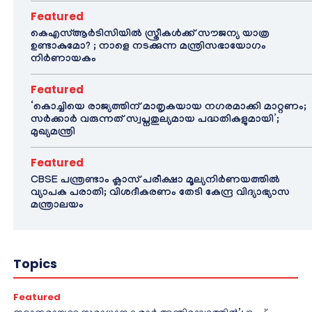
Featured
കെഎസ്ആർടിസിയിൽ സ്ത്രീകൾക്ക് സൗജന്യ യാത്ര
ഉണ്ടാകുമോ? ; നാളെ നടക്കുന്ന മന്ത്രിസഭായോഗം
നിർണായകം
Featured
‘കൊച്ചിയെ രാജ്യത്തിന് മാതൃകയായ നഗരമാക്കി മാറ്റണം;
സർക്കാർ വരുന്നത് സ്വപ്നതുല്യമായ പദ്ധതികളുമായി’;
മുഖ്യമന്ത്രി
Featured
CBSE പന്ത്രണ്ടാം ക്ലാസ് പരീക്ഷാ മൂല്യനിർണയത്തിൽ
വ്യാപക പരാതി; വിശദീകരണം തേടി കേന്ദ്ര വിദ്യാഭ്യാസ
മന്ത്രാലയം
Topics
Featured