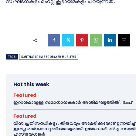
സംഘടനകളും മഹല്ല് കൂട്ടായ്മകളും പറയുന്നത്.
TAGS
KANTHAPURAM ABOOBAKER MUSLIYAR
Hot this week
Featured
ഇറാനുമായുള്ള സമാധാനകരാർ അന്തിമഘട്ടത്തിൽ‌’: ട്രംപ്
Featured
വിസ പ്രതിസന്ധികളും, തീരുവയും അമേരിക്കയോട് ഉന്നയിച്ച്
ഇന്ത്യ; മാർക്കോ റൂബിയോയുമായി ഉഭയകക്ഷി ചർച്ച നടത്തി
എസ് ജയശങ്കർ