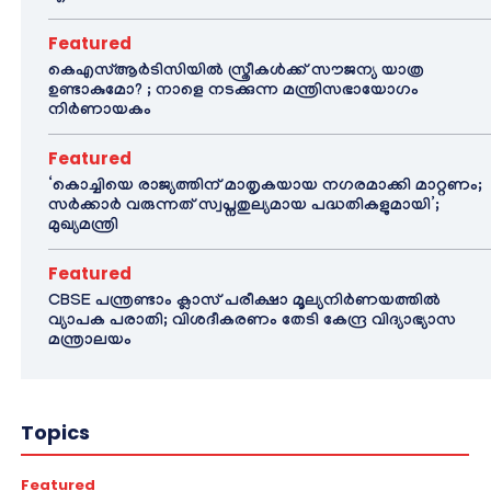
Featured
കെഎസ്ആർടിസിയിൽ സ്ത്രീകൾക്ക് സൗജന്യ യാത്ര
ഉണ്ടാകുമോ? ; നാളെ നടക്കുന്ന മന്ത്രിസഭായോഗം
നിർണായകം
Featured
‘കൊച്ചിയെ രാജ്യത്തിന് മാതൃകയായ നഗരമാക്കി മാറ്റണം;
സർക്കാർ വരുന്നത് സ്വപ്നതുല്യമായ പദ്ധതികളുമായി’;
മുഖ്യമന്ത്രി
Featured
CBSE പന്ത്രണ്ടാം ക്ലാസ് പരീക്ഷാ മൂല്യനിർണയത്തിൽ
വ്യാപക പരാതി; വിശദീകരണം തേടി കേന്ദ്ര വിദ്യാഭ്യാസ
മന്ത്രാലയം
Topics
Featured