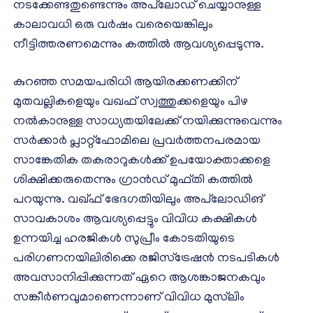
നടക്കേണ്ടതുണ്ടെന്നും അപ്‌ലോഡ് ചെയ്യാനുള്ള
കാലാവധി ഒരു വർഷം വരെയെങ്കിലും
നീട്ടിത്തരണമെന്നും കത്തിൽ ആവശ്യപ്പെടുന്നു.
കുറഞ്ഞ സമയപരിധി ആയിരക്കണക്കിന്
മുതവല്ലികളെയും വഖഫ് സ്വത്തുക്കളെയും പിഴ
നൽകാനുള്ള സാധ്യതയിലേക്ക് നയിക്കുന്നുവെന്നും
സർക്കാർ പ്ലാറ്റ്‌ഫോമിലെ പ്രവർത്തനപരമായ
സാങ്കേതിക തകരാറുകൾക്ക് ഉപയോക്താക്കളെ
ശിക്ഷിക്കരുതെന്നും ഗ്രാൻഡ് മുഫ്തി കത്തിൽ
പറയുന്നു. വഖ്ഫ് ഭേദഗതിയിലും അപ്‌ലോഡിങ്
സാവകാശം ആവശ്യപ്പെട്ടും വിവിധ കക്ഷികൾ
ഉന്നയിച്ച ഹരജികൾ സുപ്രീം കോടതിയുടെ
പരിഗണനയിലിരിക്കെ രജിസ്‌ട്രേഷൻ നടപടികൾ
അവസാനിപ്പിക്കുന്നത് ഏറെ ആശങ്കാജനകവും
സങ്കീർണവുമാണെന്നാണ് വിവിധ മുസ്‌ലിം