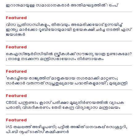
ഇറാനുമായുള്ള സമാധാനകരാർ അന്തിമഘട്ടത്തിൽ‌’: ട്രംപ്
Featured
വിസ പ്രതിസന്ധികളും, തീരുവയും അമേരിക്കയോട് ഉന്നയിച്ച്
ഇന്ത്യ; മാർക്കോ റൂബിയോയുമായി ഉഭയകക്ഷി ചർച്ച നടത്തി എസ്
ജയശങ്കർ
Featured
കെഎസ്ആർടിസിയിൽ സ്ത്രീകൾക്ക് സൗജന്യ യാത്ര ഉണ്ടാകുമോ?
; നാളെ നടക്കുന്ന മന്ത്രിസഭായോഗം നിർണായകം
Featured
‘കൊച്ചിയെ രാജ്യത്തിന് മാതൃകയായ നഗരമാക്കി മാറ്റണം;
സർക്കാർ വരുന്നത് സ്വപ്നതുല്യമായ പദ്ധതികളുമായി’; മുഖ്യമന്ത്രി
Featured
CBSE പന്ത്രണ്ടാം ക്ലാസ് പരീക്ഷാ മൂല്യനിർണയത്തിൽ വ്യാപക
പരാതി; വിശദീകരണം തേടി കേന്ദ്ര വിദ്യാഭ്യാസ മന്ത്രാലയം
Featured
IAS തലപ്പത്ത് അഴിച്ചുപണി; പട്ടീല്‍ അജിത് ധനവകുപ്പ് സെക്രട്ടറി,
പി.ബി നൂഹ് ടാക്‌സ് കമ്മീഷണര്‍