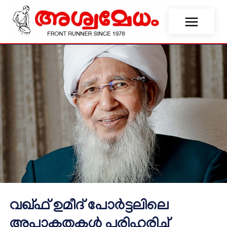
വഖ്ഫ് ഉമീദ് പോർട്ടലിലെ
അപാകതകൾ പരിഹരിച്ച്