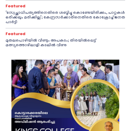
Featured
‘സ്വേച്ഛാധിപത്യത്തിനെതിരെ ശബ്ദിച്ചു കൊണ്ടേയിരിക്കും, പാറ്റകൾ
ഒരിക്കലും മരിക്കില്ല’; കേന്ദ്രസർക്കാരിനെതിരെ കോക്രോച്ച് ജനത
പാർട്ടി
Featured
മുതലപൊഴിയിൽ വീണ്ടും അപകടം; തിരയിൽപ്പെട്ട്
മത്സ്യത്തൊഴിലാളി കടലിൽ വീണു