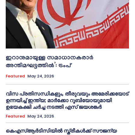
ഇറാനുമായുള്ള സമാധാനകരാർ
അന്തിമഘട്ടത്തിൽ‌’: ട്രംപ്
Featured
May 24, 2026
വിസ പ്രതിസന്ധികളും, തീരുവയും അമേരിക്കയോട്
ഉന്നയിച്ച് ഇന്ത്യ; മാർക്കോ റൂബിയോയുമായി
ഉഭയകക്ഷി ചർച്ച നടത്തി എസ് ജയശങ്കർ
Featured
May 24, 2026
കെഎസ്ആർടിസിയിൽ സ്ത്രീകൾക്ക് സൗജന്യ