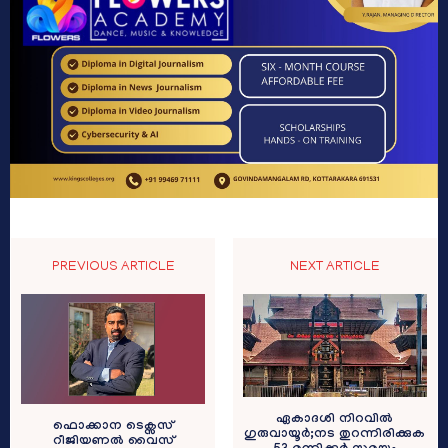
PREVIOUS ARTICLE
NEXT ARTICLE
ഏകാദശി നിറവിൽ
ഫൊക്കാന ടെക്സസ്
ഗുരുവായൂർ;നട തുറന്നിരിക്കുക
റീജിയണൽ വൈസ്