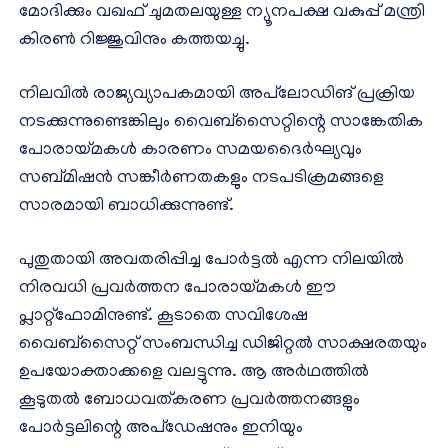
മോദിക്കും വഖഫ് ചുമതലയുള്ള ന്യൂനപക്ഷ വകുപ്പ് മന്ത്രി
കിരൺ റിജ്ജുവിനും കത്തയച്ചു.
നിലവിൽ രാജ്യവ്യാപകമായി അപ്‌ലോഡിങ് പ്രക്രിയ
നടക്കുന്നുണ്ടെങ്കിലും വൈബ്‌സൈറ്റിന്റെ സാങ്കേതിക
പോരായ്മകൾ കാരണം സമയദൈർഘ്യവും
സബ്മിഷൻ സങ്കീർണതകളും നടപടിക്രമങ്ങളെ
സാരമായി ബാധിക്കുന്നുണ്ട്.
പുതുതായി അവതരിപ്പിച്ച പോർട്ടൽ എന്ന നിലയിൽ
നിരവധി പ്രവർത്തന പോരായ്മകൾ ഈ
പ്ലാറ്റ്‌ഫോമിനുണ്ട്. കൂടാതെ സവിശേഷ
വൈബ്‌സൈറ്റ് സംബന്ധിച്ച ഡിജിറ്റൽ സാക്ഷരതയും
ഉപയോക്താക്കളെ വലട്ടുന്നു. ആ അർഥത്തിൽ
കൂടുതൽ ബോധവത്കരണ പ്രവർത്തനങ്ങളും
പോർട്ടലിന്റെ അപ്‌ഡേഷനും ഇനിയും