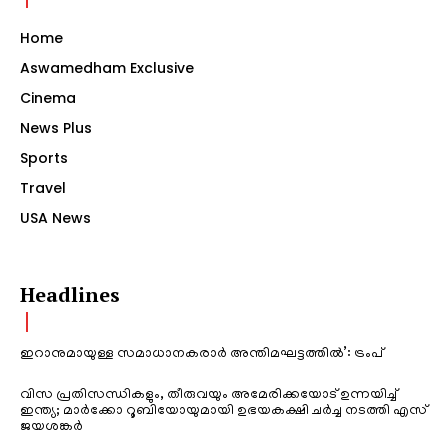
Home
Aswamedham Exclusive
Cinema
News Plus
Sports
Travel
USA News
Headlines
ഇറാനുമായുള്ള സമാധാനകരാർ അന്തിമഘട്ടത്തിൽ‌’: ട്രംപ്
വിസ പ്രതിസന്ധികളും, തീരുവയും അമേരിക്കയോട് ഉന്നയിച്ച്
ഇന്ത്യ; മാർക്കോ റൂബിയോയുമായി ഉഭയകക്ഷി ചർച്ച നടത്തി എസ്
ജയശങ്കർ