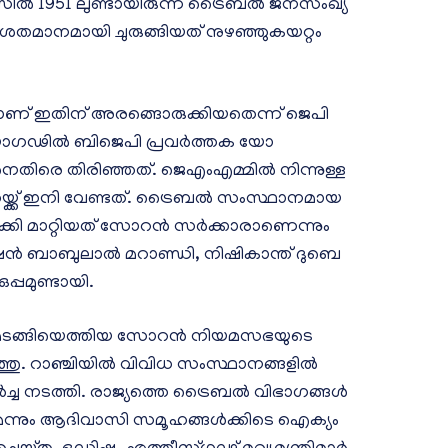
ിൽ 1951 ലുണ്ടായിരുന്ന ട്രൈബൽ ജനസംഖ്യ
 ശതമാനമായി ചുരുങ്ങിയത് നുഴഞ്ഞുകയറ്റം
യാണ് ഇതിന് അരങ്ങൊരുക്കിയതെന്ന് ജെപി
 ദിയോ​ഗഢിൽ ബിജെപി പ്രവർത്തക യോ​
െതിരെ തിരിഞ്ഞത്. ജെഎംഎമ്മിൽ നിന്നുള്ള
ക്ക് ഇനി വേണ്ടത്. ട്രൈബൽ സംസ്ഥാനമായ
മാക്കി മാറ്റിയത് സോറൻ സർക്കാരാണെന്നും
ക്ഷൻ ബാബുലാൽ മറാണ്ഡി, നിഷികാന്ത് ദുബെ
്പമുണ്ടായി.
ടങ്ങിയെത്തിയ സോറൻ നിയമസഭയുടെ
്തു. റാഞ്ചിയിൽ വിവിധ സംസ്ഥാനങ്ങളിൽ
ർച്ച നടത്തി. രാജ്യത്തെ ട്രൈബൽ വിഭാ​ഗങ്ങൾ
്നും ആദിവാസി സമൂഹങ്ങൾക്കിടെ ഐക്യം