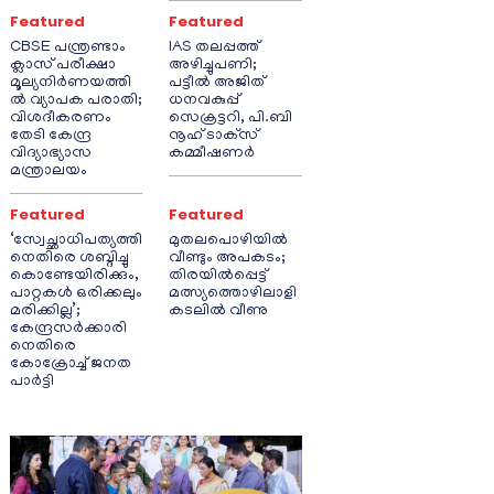
Featured
Featured
CBSE പന്ത്രണ്ടാം
IAS തലപ്പത്ത്
ക്ലാസ് പരീക്ഷാ
അഴിച്ചുപണി;
മൂല്യനിർണയത്തി
പട്ടീല്‍ അജിത്
ൽ വ്യാപക പരാതി;
ധനവകുപ്പ്
വിശദീകരണം
സെക്രട്ടറി, പി.ബി
തേടി കേന്ദ്ര
നൂഹ് ടാക്‌സ്
വിദ്യാഭ്യാസ
കമ്മീഷണര്‍
മന്ത്രാലയം
Featured
Featured
‘സ്വേച്ഛാധിപത്യത്തി
മുതലപൊഴിയിൽ
നെതിരെ ശബ്ദിച്ചു
വീണ്ടും അപകടം;
കൊണ്ടേയിരിക്കും,
തിരയിൽപ്പെട്ട്
പാറ്റകൾ ഒരിക്കലും
മത്സ്യത്തൊഴിലാളി
മരിക്കില്ല’;
കടലിൽ വീണു
കേന്ദ്രസർക്കാരി
നെതിരെ
കോക്രോച്ച് ജനത
പാർട്ടി