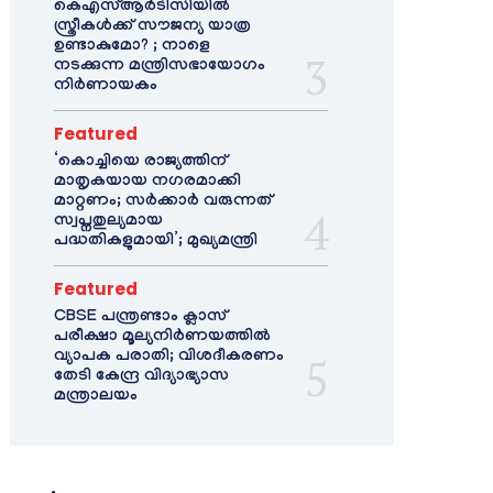
കെഎസ്ആർടിസിയിൽ
സ്ത്രീകൾക്ക് സൗജന്യ യാത്ര
ഉണ്ടാകുമോ? ; നാളെ
നടക്കുന്ന മന്ത്രിസഭായോഗം
നിർണായകം
Featured
‘കൊച്ചിയെ രാജ്യത്തിന്
മാതൃകയായ നഗരമാക്കി
മാറ്റണം; സർക്കാർ വരുന്നത്
സ്വപ്നതുല്യമായ
പദ്ധതികളുമായി’; മുഖ്യമന്ത്രി
Featured
CBSE പന്ത്രണ്ടാം ക്ലാസ്
പരീക്ഷാ മൂല്യനിർണയത്തിൽ
വ്യാപക പരാതി; വിശദീകരണം
തേടി കേന്ദ്ര വിദ്യാഭ്യാസ
മന്ത്രാലയം