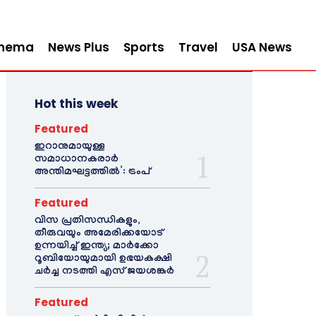
inema
News Plus
Sports
Travel
USA News
Hot this week
Featured
ഇറാനുമായുള്ള
സമാധാനകരാർ
അന്തിമഘട്ടത്തിൽ‌’: ട്രംപ്
Featured
വിസ പ്രതിസന്ധികളും,
തീരുവയും അമേരിക്കയോട്
ഉന്നയിച്ച് ഇന്ത്യ; മാർക്കോ
റൂബിയോയുമായി ഉഭയകക്ഷി
ചർച്ച നടത്തി എസ് ജയശങ്കർ
Featured