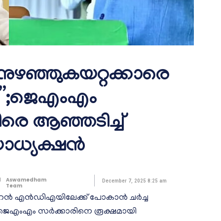
 നുഴഞ്ഞുകയറ്റക്കാരെ
്ചു”;ജെഎംഎം
െ ആഞ്ഞടിച്ച്
ാധ്യക്ഷൻ
d
Aswamedham
December 7, 2025 8:25 am
Team
 സോറൻ എൻ‍ഡിഎയിലേക്ക് പോകാൻ ചർച്ച
െ ജെഎംഎം സർക്കാരിനെ രൂക്ഷമായി