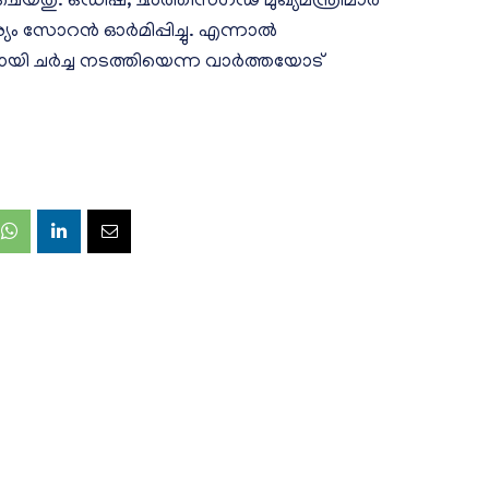
തു. ഒഡിഷ, ഛത്തീസ്‌ഗഢ് മുഖ്യമന്ത്രിമാർ
ം സോറൻ ഓർമിപ്പിച്ചു. എന്നാൽ
ി ചർച്ച നടത്തിയെന്ന വാർത്തയോട്