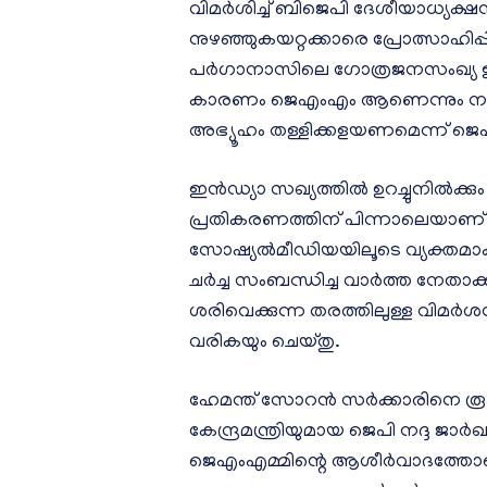
വിമർശിച്ച് ബിജെപി ദേശീയാധ്യക്ഷ
നുഴഞ്ഞുകയറ്റക്കാരെ പ്രോത്സാഹിപ്പ
പർഗാനാസിലെ ഗോത്രജനസംഖ്യ ഇടിഞ
കാരണം ജെഎംഎം ആണെന്നും നദ്ദ വ
അഭ്യൂഹം തള്ളിക്കളയണമെന്ന് ജെഎം
ഇൻഡ്യാ സഖ്യത്തിൽ ഉറച്ചുനിൽക്
പ്രതികരണത്തിന് പിന്നാലെയാണ് 
സോഷ്യൽമീഡിയയിലൂടെ വ്യക്തമാക്
ചർച്ച സംബന്ധിച്ച വാർത്ത നേതാക്
ശരിവെക്കുന്ന തരത്തിലുള്ള വിമർശന
വരികയും ചെയ്തു.
ഹേമന്ത് സോറൻ സർക്കാരിനെ രൂക
കേന്ദ്രമന്ത്രിയുമായ ജെപി നദ്ദ ജാ
ജെഎംഎമ്മിന്റെ ആശീർവാദത്തോടെയ