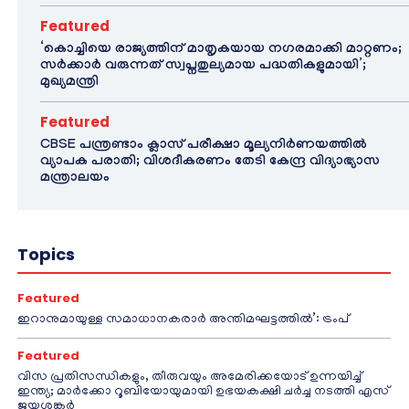
Featured
‘കൊച്ചിയെ രാജ്യത്തിന് മാതൃകയായ നഗരമാക്കി മാറ്റണം;
സർക്കാർ വരുന്നത് സ്വപ്നതുല്യമായ പദ്ധതികളുമായി’;
മുഖ്യമന്ത്രി
Featured
CBSE പന്ത്രണ്ടാം ക്ലാസ് പരീക്ഷാ മൂല്യനിർണയത്തിൽ
വ്യാപക പരാതി; വിശദീകരണം തേടി കേന്ദ്ര വിദ്യാഭ്യാസ
മന്ത്രാലയം
Topics
Featured
ഇറാനുമായുള്ള സമാധാനകരാർ അന്തിമഘട്ടത്തിൽ‌’: ട്രംപ്
Featured
വിസ പ്രതിസന്ധികളും, തീരുവയും അമേരിക്കയോട് ഉന്നയിച്ച്
ഇന്ത്യ; മാർക്കോ റൂബിയോയുമായി ഉഭയകക്ഷി ചർച്ച നടത്തി എസ്
ജയശങ്കർ