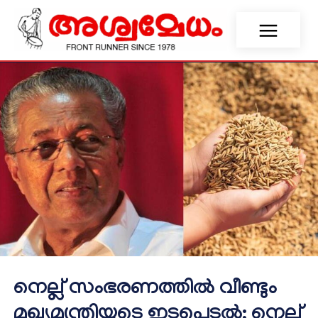
നെല്ല് സംഭരണത്തിൽ വീണ്ടും
മുഖ്യമന്ത്രിയുടെ ഇടപെടൽ; നെല്ല്