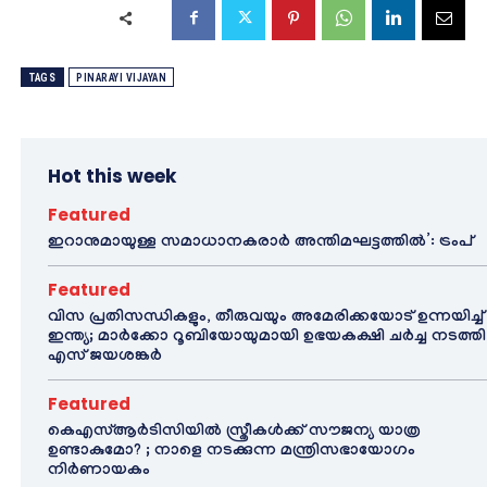
TAGS
PINARAYI VIJAYAN
Hot this week
Featured
ഇറാനുമായുള്ള സമാധാനകരാർ അന്തിമഘട്ടത്തിൽ‌’: ട്രംപ്
Featured
വിസ പ്രതിസന്ധികളും, തീരുവയും അമേരിക്കയോട് ഉന്നയിച്ച്
ഇന്ത്യ; മാർക്കോ റൂബിയോയുമായി ഉഭയകക്ഷി ചർച്ച നടത്തി
എസ് ജയശങ്കർ
Featured
കെഎസ്ആർടിസിയിൽ സ്ത്രീകൾക്ക് സൗജന്യ യാത്ര
ഉണ്ടാകുമോ? ; നാളെ നടക്കുന്ന മന്ത്രിസഭായോഗം
നിർണായകം