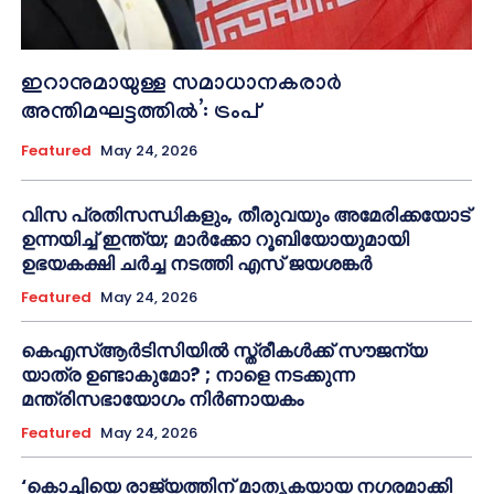
ഇറാനുമായുള്ള സമാധാനകരാർ
അന്തിമഘട്ടത്തിൽ‌’: ട്രംപ്
Featured
May 24, 2026
വിസ പ്രതിസന്ധികളും, തീരുവയും അമേരിക്കയോട്
ഉന്നയിച്ച് ഇന്ത്യ; മാർക്കോ റൂബിയോയുമായി
ഉഭയകക്ഷി ചർച്ച നടത്തി എസ് ജയശങ്കർ
Featured
May 24, 2026
കെഎസ്ആർടിസിയിൽ സ്ത്രീകൾക്ക് സൗജന്യ
യാത്ര ഉണ്ടാകുമോ? ; നാളെ നടക്കുന്ന
മന്ത്രിസഭായോഗം നിർണായകം
Featured
May 24, 2026
‘കൊച്ചിയെ രാജ്യത്തിന് മാതൃകയായ നഗരമാക്കി