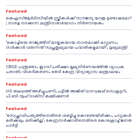
Featured
കെഎസ്ആർടിസിയിൽ സ്ത്രീകൾക്ക് സൗജന്യ യാത്ര ഉണ്ടാകുമോ?
; നാളെ നടക്കുന്ന മന്ത്രിസഭായോഗം നിർണായകം
Featured
‘കൊച്ചിയെ രാജ്യത്തിന് മാതൃകയായ നഗരമാക്കി മാറ്റണം;
സർക്കാർ വരുന്നത് സ്വപ്നതുല്യമായ പദ്ധതികളുമായി’; മുഖ്യമന്ത്രി
Featured
CBSE പന്ത്രണ്ടാം ക്ലാസ് പരീക്ഷാ മൂല്യനിർണയത്തിൽ വ്യാപക
പരാതി; വിശദീകരണം തേടി കേന്ദ്ര വിദ്യാഭ്യാസ മന്ത്രാലയം
Featured
IAS തലപ്പത്ത് അഴിച്ചുപണി; പട്ടീല്‍ അജിത് ധനവകുപ്പ് സെക്രട്ടറി,
പി.ബി നൂഹ് ടാക്‌സ് കമ്മീഷണര്‍
Featured
‘സ്വേച്ഛാധിപത്യത്തിനെതിരെ ശബ്ദിച്ചു കൊണ്ടേയിരിക്കും, പാറ്റകൾ
ഒരിക്കലും മരിക്കില്ല’; കേന്ദ്രസർക്കാരിനെതിരെ കോക്രോച്ച് ജനത
പാർട്ടി
Featured