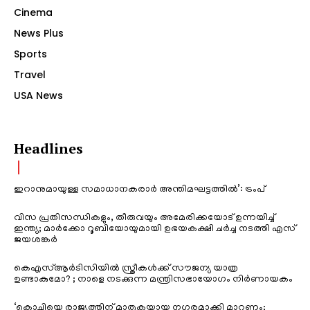
Cinema
News Plus
Sports
Travel
USA News
Headlines
ഇറാനുമായുള്ള സമാധാനകരാർ അന്തിമഘട്ടത്തിൽ‌’: ട്രംപ്
വിസ പ്രതിസന്ധികളും, തീരുവയും അമേരിക്കയോട് ഉന്നയിച്ച്
ഇന്ത്യ; മാർക്കോ റൂബിയോയുമായി ഉഭയകക്ഷി ചർച്ച നടത്തി എസ്
ജയശങ്കർ
കെഎസ്ആർടിസിയിൽ സ്ത്രീകൾക്ക് സൗജന്യ യാത്ര
ഉണ്ടാകുമോ? ; നാളെ നടക്കുന്ന മന്ത്രിസഭായോഗം നിർണായകം
‘കൊച്ചിയെ രാജ്യത്തിന് മാതൃകയായ നഗരമാക്കി മാറ്റണം;