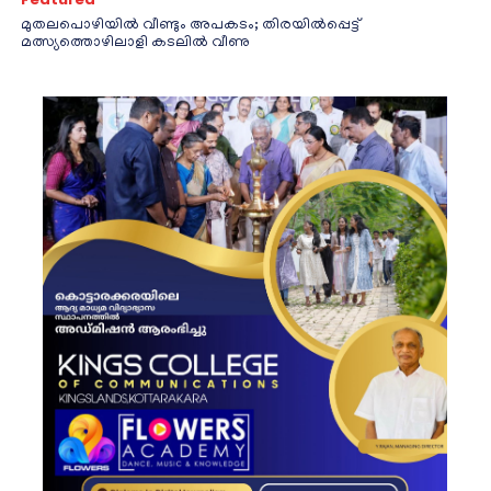
മുതലപൊഴിയിൽ വീണ്ടും അപകടം; തിരയിൽപ്പെട്ട്
മത്സ്യത്തൊഴിലാളി കടലിൽ വീണു