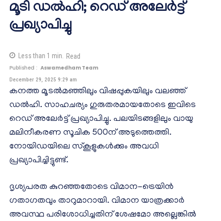
മൂടി ഡൽഹി; റെഡ് അലേർട്ട്
പ്രഖ്യാപിച്ചു
Less than 1
min.
Read
Published :
Aswamedham Team
December 29, 2025 9:29 am
കനത്ത മൂടൽമഞ്ഞിലും വിഷപ്പുകയിലും വലഞ്ഞ്
ഡൽഹി. സാഹചര്യം ഗുരുതരമായതോടെ ഇവിടെ
റെഡ് അലേർട്ട് പ്രഖ്യാപിച്ചു. പലയിടങ്ങളിലും വായു
മലിനീകരണ സൂചിക 500ന് അടുത്തെത്തി.
നോയിഡയിലെ സ്കൂളുകൾക്കും അവധി
പ്രഖ്യാപിച്ചിട്ടുണ്ട്.
ദൃശ്യപരത കുറഞ്ഞതോടെ വിമാന-ട്രെയിൻ
ഗതാഗതവും താറുമാറായി. വിമാന യാത്രക്കാർ
അവസ്ഥ പരിശോധിച്ചതിന് ശേഷമോ അല്ലെങ്കിൽ