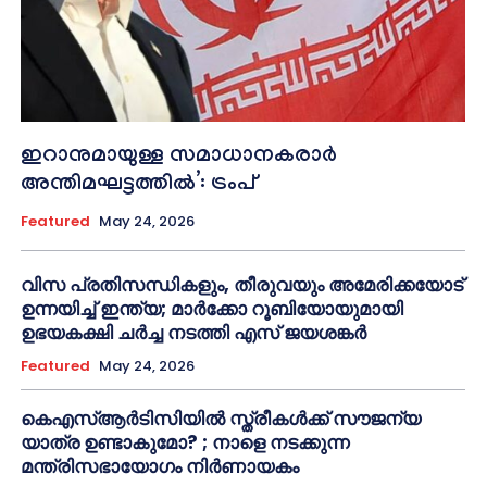
ഇറാനുമായുള്ള സമാധാനകരാർ
അന്തിമഘട്ടത്തിൽ‌’: ട്രംപ്
Featured
May 24, 2026
വിസ പ്രതിസന്ധികളും, തീരുവയും അമേരിക്കയോട്
ഉന്നയിച്ച് ഇന്ത്യ; മാർക്കോ റൂബിയോയുമായി
ഉഭയകക്ഷി ചർച്ച നടത്തി എസ് ജയശങ്കർ
Featured
May 24, 2026
കെഎസ്ആർടിസിയിൽ സ്ത്രീകൾക്ക് സൗജന്യ
യാത്ര ഉണ്ടാകുമോ? ; നാളെ നടക്കുന്ന
മന്ത്രിസഭായോഗം നിർണായകം