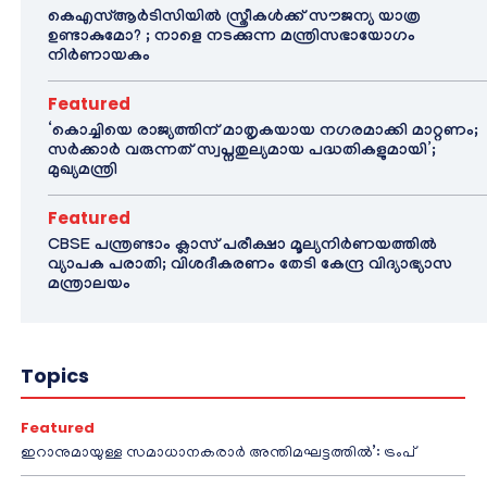
കെഎസ്ആർടിസിയിൽ സ്ത്രീകൾക്ക് സൗജന്യ യാത്ര
ഉണ്ടാകുമോ? ; നാളെ നടക്കുന്ന മന്ത്രിസഭായോഗം
നിർണായകം
Featured
‘കൊച്ചിയെ രാജ്യത്തിന് മാതൃകയായ നഗരമാക്കി മാറ്റണം;
സർക്കാർ വരുന്നത് സ്വപ്നതുല്യമായ പദ്ധതികളുമായി’;
മുഖ്യമന്ത്രി
Featured
CBSE പന്ത്രണ്ടാം ക്ലാസ് പരീക്ഷാ മൂല്യനിർണയത്തിൽ
വ്യാപക പരാതി; വിശദീകരണം തേടി കേന്ദ്ര വിദ്യാഭ്യാസ
മന്ത്രാലയം
Topics
Featured
ഇറാനുമായുള്ള സമാധാനകരാർ അന്തിമഘട്ടത്തിൽ‌’: ട്രംപ്