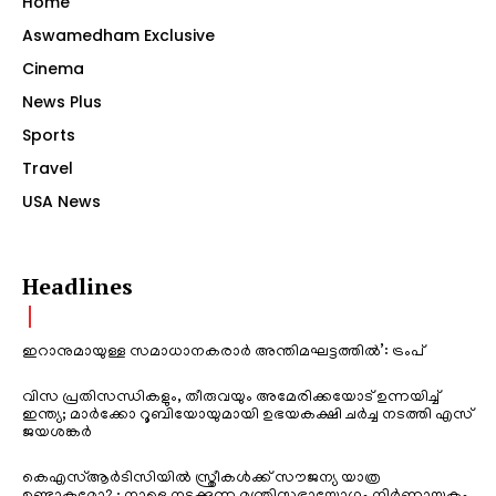
Home
Aswamedham Exclusive
Cinema
News Plus
Sports
Travel
USA News
Headlines
ഇറാനുമായുള്ള സമാധാനകരാർ അന്തിമഘട്ടത്തിൽ‌’: ട്രംപ്
വിസ പ്രതിസന്ധികളും, തീരുവയും അമേരിക്കയോട് ഉന്നയിച്ച്
ഇന്ത്യ; മാർക്കോ റൂബിയോയുമായി ഉഭയകക്ഷി ചർച്ച നടത്തി എസ്
ജയശങ്കർ
കെഎസ്ആർടിസിയിൽ സ്ത്രീകൾക്ക് സൗജന്യ യാത്ര