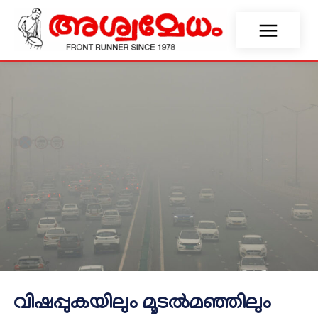
വിഷപ്പുകയിലും മൂടൽമഞ്ഞിലും