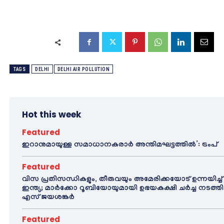
TAGS
DELHI
DELHI AIR POLLUTION
Hot this week
Featured
ഇറാനുമായുള്ള സമാധാനകരാർ അന്തിമഘട്ടത്തിൽ‌’: ട്രംപ്
Featured
വിസ പ്രതിസന്ധികളും, തീരുവയും അമേരിക്കയോട് ഉന്നയിച്ച്
ഇന്ത്യ; മാർക്കോ റൂബിയോയുമായി ഉഭയകക്ഷി ചർച്ച നടത്തി
എസ് ജയശങ്കർ
Featured