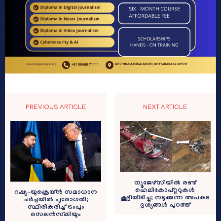
PREVIOUS ARTICLE
NEXT ARTICLE
ന്യൂജേഴ്‌സിയിൽ രണ്ട്
ഹെലികോപ്റ്ററുകൾ
റഷ്യ-യുക്രെയ്ൻ സമാധാന
കൂട്ടിയിടിച്ചു; നടുക്കുന്ന അപകട
ചർച്ചയിൽ പുരോഗതി;
ദൃശ്യങ്ങൾ പുറത്ത്
സ്ഥിരീകരിച്ച് ട്രംപും
സെലൻസ്കിയും