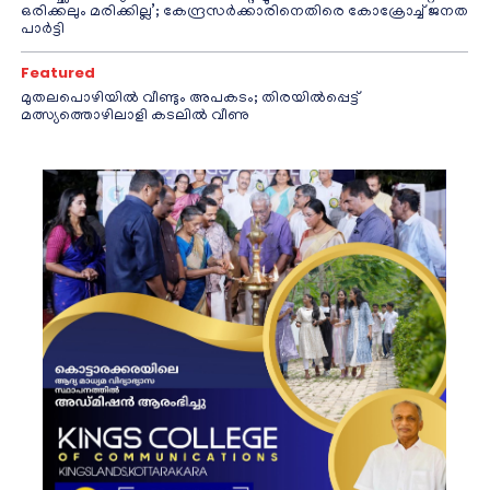
ഒരിക്കലും മരിക്കില്ല’; കേന്ദ്രസർക്കാരിനെതിരെ കോക്രോച്ച് ജനത
പാർട്ടി
Featured
മുതലപൊഴിയിൽ വീണ്ടും അപകടം; തിരയിൽപ്പെട്ട്
മത്സ്യത്തൊഴിലാളി കടലിൽ വീണു