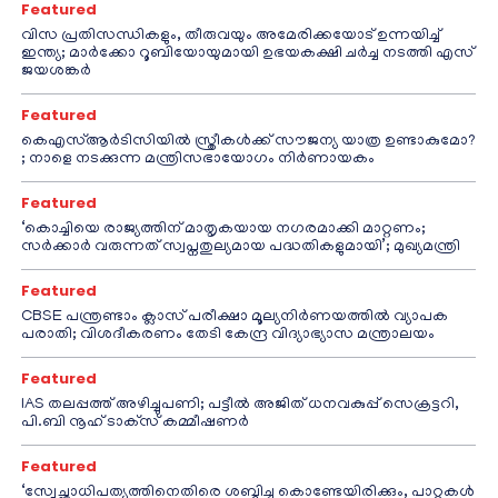
Featured
വിസ പ്രതിസന്ധികളും, തീരുവയും അമേരിക്കയോട് ഉന്നയിച്ച്
ഇന്ത്യ; മാർക്കോ റൂബിയോയുമായി ഉഭയകക്ഷി ചർച്ച നടത്തി എസ്
ജയശങ്കർ
Featured
കെഎസ്ആർടിസിയിൽ സ്ത്രീകൾക്ക് സൗജന്യ യാത്ര ഉണ്ടാകുമോ?
; നാളെ നടക്കുന്ന മന്ത്രിസഭായോഗം നിർണായകം
Featured
‘കൊച്ചിയെ രാജ്യത്തിന് മാതൃകയായ നഗരമാക്കി മാറ്റണം;
സർക്കാർ വരുന്നത് സ്വപ്നതുല്യമായ പദ്ധതികളുമായി’; മുഖ്യമന്ത്രി
Featured
CBSE പന്ത്രണ്ടാം ക്ലാസ് പരീക്ഷാ മൂല്യനിർണയത്തിൽ വ്യാപക
പരാതി; വിശദീകരണം തേടി കേന്ദ്ര വിദ്യാഭ്യാസ മന്ത്രാലയം
Featured
IAS തലപ്പത്ത് അഴിച്ചുപണി; പട്ടീല്‍ അജിത് ധനവകുപ്പ് സെക്രട്ടറി,
പി.ബി നൂഹ് ടാക്‌സ് കമ്മീഷണര്‍
Featured
‘സ്വേച്ഛാധിപത്യത്തിനെതിരെ ശബ്ദിച്ചു കൊണ്ടേയിരിക്കും, പാറ്റകൾ