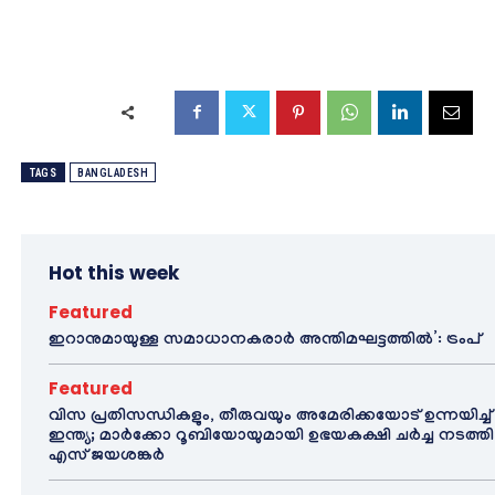
TAGS
BANGLADESH
Hot this week
Featured
ഇറാനുമായുള്ള സമാധാനകരാർ അന്തിമഘട്ടത്തിൽ‌’: ട്രംപ്
Featured
വിസ പ്രതിസന്ധികളും, തീരുവയും അമേരിക്കയോട് ഉന്നയിച്ച്
ഇന്ത്യ; മാർക്കോ റൂബിയോയുമായി ഉഭയകക്ഷി ചർച്ച നടത്തി
എസ് ജയശങ്കർ