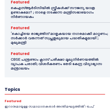
Featured
കെഎസ്ആർടിസിയിൽ സ്ത്രീകൾക്ക് സൗജന്യ യാത്ര
ഉണ്ടാകുമോ? ; നാളെ നടക്കുന്ന മന്ത്രിസഭായോഗം
നിർണായകം
Featured
‘കൊച്ചിയെ രാജ്യത്തിന് മാതൃകയായ നഗരമാക്കി മാറ്റണം;
സർക്കാർ വരുന്നത് സ്വപ്നതുല്യമായ പദ്ധതികളുമായി’;
മുഖ്യമന്ത്രി
Featured
CBSE പന്ത്രണ്ടാം ക്ലാസ് പരീക്ഷാ മൂല്യനിർണയത്തിൽ
വ്യാപക പരാതി; വിശദീകരണം തേടി കേന്ദ്ര വിദ്യാഭ്യാസ
മന്ത്രാലയം
Topics
Featured
ഇറാനുമായുള്ള സമാധാനകരാർ അന്തിമഘട്ടത്തിൽ‌’: ട്രംപ്