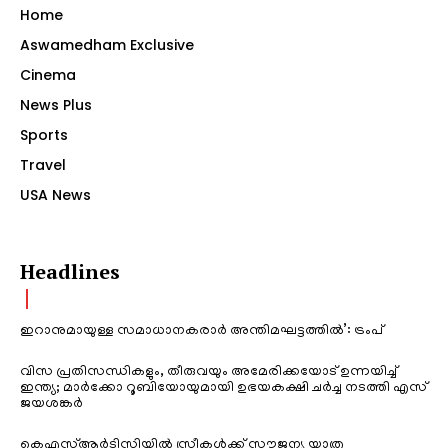
Home
Aswamedham Exclusive
Cinema
News Plus
Sports
Travel
USA News
Headlines
ഇറാനുമായുള്ള സമാധാനകരാർ അന്തിമഘട്ടത്തിൽ‌’: ട്രംപ്
വിസ പ്രതിസന്ധികളും, തീരുവയും അമേരിക്കയോട് ഉന്നയിച്ച്
ഇന്ത്യ; മാർക്കോ റൂബിയോയുമായി ഉഭയകക്ഷി ചർച്ച നടത്തി എസ്
ജയശങ്കർ
കെഎസ്ആർടിസിയിൽ സ്ത്രീകൾക്ക് സൗജന്യ യാത്ര