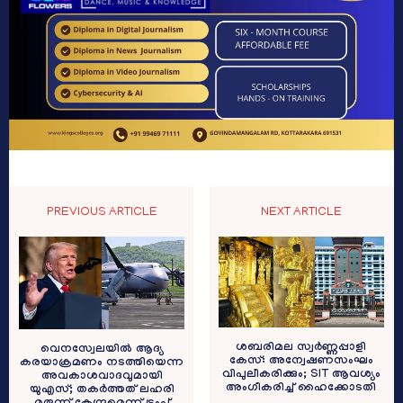
PREVIOUS ARTICLE
NEXT ARTICLE
ശബരിമല സ്വർണ്ണപ്പാളി
വെനസ്വേലയിൽ ആദ്യ
കേസ്: അന്വേഷണസംഘം
കരയാക്രമണം നടത്തിയെന്ന
വിപുലീകരിക്കും; SIT ആവശ്യം
അവകാശവാദവുമായി
അംഗീകരിച്ച് ഹൈക്കോടതി
യുഎസ്; തകർത്തത് ലഹരി