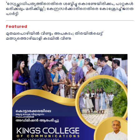
‘സ്വേച്ഛാധിപത്യത്തിനെതിരെ ശബ്ദിച്ചു കൊണ്ടേയിരിക്കും, പാറ്റകൾ
ഒരിക്കലും മരിക്കില്ല’; കേന്ദ്രസർക്കാരിനെതിരെ കോക്രോച്ച് ജനത
പാർട്ടി
Featured
മുതലപൊഴിയിൽ വീണ്ടും അപകടം; തിരയിൽപ്പെട്ട്
മത്സ്യത്തൊഴിലാളി കടലിൽ വീണു