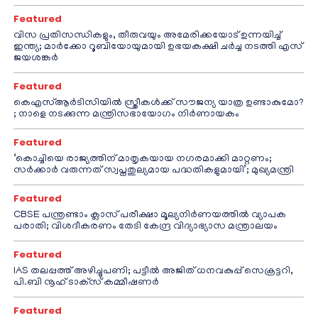
Featured
വിസ പ്രതിസന്ധികളും, തീരുവയും അമേരിക്കയോട് ഉന്നയിച്ച്
ഇന്ത്യ; മാർക്കോ റൂബിയോയുമായി ഉഭയകക്ഷി ചർച്ച നടത്തി എസ്
ജയശങ്കർ
Featured
കെഎസ്ആർടിസിയിൽ സ്ത്രീകൾക്ക് സൗജന്യ യാത്ര ഉണ്ടാകുമോ?
; നാളെ നടക്കുന്ന മന്ത്രിസഭായോഗം നിർണായകം
Featured
‘കൊച്ചിയെ രാജ്യത്തിന് മാതൃകയായ നഗരമാക്കി മാറ്റണം;
സർക്കാർ വരുന്നത് സ്വപ്നതുല്യമായ പദ്ധതികളുമായി’; മുഖ്യമന്ത്രി
Featured
CBSE പന്ത്രണ്ടാം ക്ലാസ് പരീക്ഷാ മൂല്യനിർണയത്തിൽ വ്യാപക
പരാതി; വിശദീകരണം തേടി കേന്ദ്ര വിദ്യാഭ്യാസ മന്ത്രാലയം
Featured
IAS തലപ്പത്ത് അഴിച്ചുപണി; പട്ടീല്‍ അജിത് ധനവകുപ്പ് സെക്രട്ടറി,
പി.ബി നൂഹ് ടാക്‌സ് കമ്മീഷണര്‍
Featured