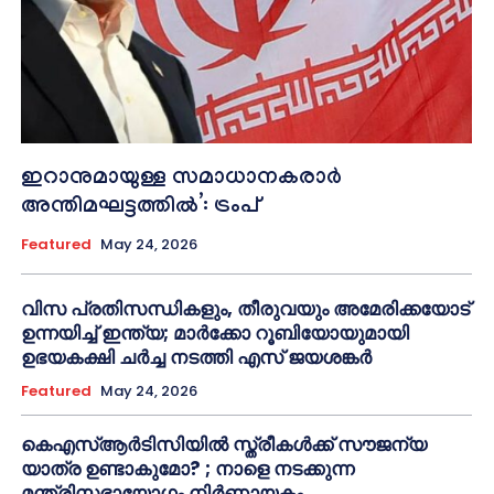
ഇറാനുമായുള്ള സമാധാനകരാർ
അന്തിമഘട്ടത്തിൽ‌’: ട്രംപ്
Featured
May 24, 2026
വിസ പ്രതിസന്ധികളും, തീരുവയും അമേരിക്കയോട്
ഉന്നയിച്ച് ഇന്ത്യ; മാർക്കോ റൂബിയോയുമായി
ഉഭയകക്ഷി ചർച്ച നടത്തി എസ് ജയശങ്കർ
Featured
May 24, 2026
കെഎസ്ആർടിസിയിൽ സ്ത്രീകൾക്ക് സൗജന്യ
യാത്ര ഉണ്ടാകുമോ? ; നാളെ നടക്കുന്ന
മന്ത്രിസഭായോഗം നിർണായകം