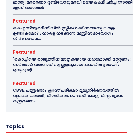
ഇന്ത്യ; മാർക്കോ റൂബിയോയുമായി ഉഭയകക്ഷി ചർച്ച നടത്തി
എസ് ജയശങ്കർ
Featured
കെഎസ്ആർടിസിയിൽ സ്ത്രീകൾക്ക് സൗജന്യ യാത്ര
ഉണ്ടാകുമോ? ; നാളെ നടക്കുന്ന മന്ത്രിസഭായോഗം
നിർണായകം
Featured
‘കൊച്ചിയെ രാജ്യത്തിന് മാതൃകയായ നഗരമാക്കി മാറ്റണം;
സർക്കാർ വരുന്നത് സ്വപ്നതുല്യമായ പദ്ധതികളുമായി’;
മുഖ്യമന്ത്രി
Featured
CBSE പന്ത്രണ്ടാം ക്ലാസ് പരീക്ഷാ മൂല്യനിർണയത്തിൽ
വ്യാപക പരാതി; വിശദീകരണം തേടി കേന്ദ്ര വിദ്യാഭ്യാസ
മന്ത്രാലയം
Topics