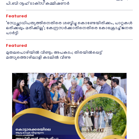
പി.ബി നൂഹ് ടാക്‌സ് കമ്മീഷണര്‍
Featured
‘സ്വേച്ഛാധിപത്യത്തിനെതിരെ ശബ്ദിച്ചു കൊണ്ടേയിരിക്കും, പാറ്റകൾ
ഒരിക്കലും മരിക്കില്ല’; കേന്ദ്രസർക്കാരിനെതിരെ കോക്രോച്ച് ജനത
പാർട്ടി
Featured
മുതലപൊഴിയിൽ വീണ്ടും അപകടം; തിരയിൽപ്പെട്ട്
മത്സ്യത്തൊഴിലാളി കടലിൽ വീണു