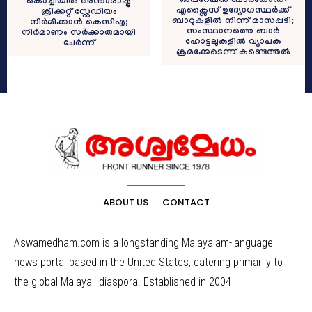
ഓപ്പറേഷൻ ബാർകോഡ്:
കൊച്ചിയിൽ അന്താരാഷ്ട്ര
എക്സൈസ് ഉദ്യോഗസ്ഥർക്ക്
ക്രിക്കറ്റ് സ്റ്റേഡിയം
ബാറുകളിൽ നിന്ന് മാസപ്പടി;
നിർമിക്കാൻ കെസിഎ;
സംസ്ഥാനത്തെ ബാർ
നിർമാണം സർക്കാരുമായി
ഹോട്ടലുകളിൽ വ്യാപക
ചേർന്ന്
ക്രമക്കേടെന്ന് കണ്ടെത്തൽ
ABOUT US
CONTACT
Aswamedham.com is a longstanding Malayalam-language
news portal based in the United States, catering primarily to
the global Malayali diaspora. Established in 2004