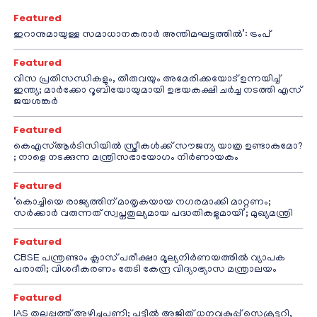
Featured
ഇറാനുമായുള്ള സമാധാനകരാർ അന്തിമഘട്ടത്തിൽ‌’: ട്രംപ്
Featured
വിസ പ്രതിസന്ധികളും, തീരുവയും അമേരിക്കയോട് ഉന്നയിച്ച്
ഇന്ത്യ; മാർക്കോ റൂബിയോയുമായി ഉഭയകക്ഷി ചർച്ച നടത്തി എസ്
ജയശങ്കർ
Featured
കെഎസ്ആർടിസിയിൽ സ്ത്രീകൾക്ക് സൗജന്യ യാത്ര ഉണ്ടാകുമോ?
; നാളെ നടക്കുന്ന മന്ത്രിസഭായോഗം നിർണായകം
Featured
‘കൊച്ചിയെ രാജ്യത്തിന് മാതൃകയായ നഗരമാക്കി മാറ്റണം;
സർക്കാർ വരുന്നത് സ്വപ്നതുല്യമായ പദ്ധതികളുമായി’; മുഖ്യമന്ത്രി
Featured
CBSE പന്ത്രണ്ടാം ക്ലാസ് പരീക്ഷാ മൂല്യനിർണയത്തിൽ വ്യാപക
പരാതി; വിശദീകരണം തേടി കേന്ദ്ര വിദ്യാഭ്യാസ മന്ത്രാലയം
Featured
IAS തലപ്പത്ത് അഴിച്ചുപണി; പട്ടീല്‍ അജിത് ധനവകുപ്പ് സെക്രട്ടറി,