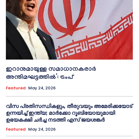
ഇറാനുമായുള്ള സമാധാനകരാർ
അന്തിമഘട്ടത്തിൽ‌’: ട്രംപ്
Featured
May 24, 2026
വിസ പ്രതിസന്ധികളും, തീരുവയും അമേരിക്കയോട്
ഉന്നയിച്ച് ഇന്ത്യ; മാർക്കോ റൂബിയോയുമായി
ഉഭയകക്ഷി ചർച്ച നടത്തി എസ് ജയശങ്കർ
Featured
May 24, 2026